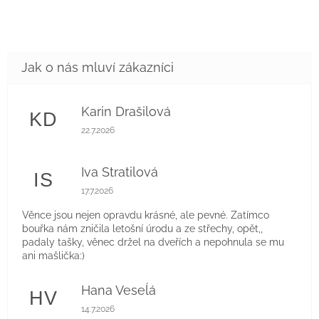
Karin Drašilová
KD
Hodnocení obchodu je 5 z 5 hvězdiček.
22.7.2026
Iva Stratilová
IS
Hodnocení obchodu je 5 z 5 hvězdiček.
17.7.2026
Věnce jsou nejen opravdu krásné, ale pevné. Zatímco
bouřka nám zničila letošní úrodu a ze střechy, opět,,
padaly tašky, věnec držel na dveřích a nepohnula se mu
ani mašlička:)
Hana Veseĺá
HV
Hodnocení obchodu je 5 z 5 hvězdiček.
14.7.2026