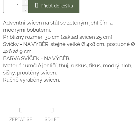
Přidat do košíku
Adventní svícen na stůl se zeleným jehličím a
modrými bobulemi.
Přibližný rozměr: 30 cm (základ svícen 25 cm)
Svíčky - NA VÝBĚR: stejně velké Ø 4x8 cm, postupné Ø
4x6 až 9 cm.
BARVA SVÍČEK - NA VÝBĚR.
Materiál: umělé jehličí, thuj, ruskus, fíkus, modrý hloh,
šišky, proutěný svícen.
Ručně vyráběný svícen.
ZEPTAT SE
SDÍLET