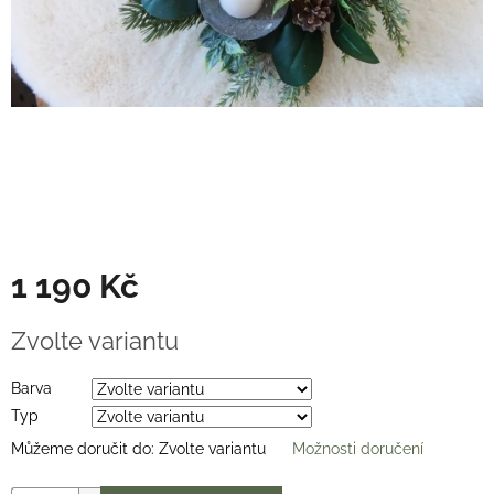
Věnce
na
stůl
Hodnocení
obchodu
Vše
o
nákupu
Časté
dotazy
(FAQ)
1 190 Kč
O
Měrná
mně
Zvolte variantu
cena:
Kontakty
Barva
Typ
Přihlášení
Můžeme doručit do:
Zvolte variantu
Možnosti doručení