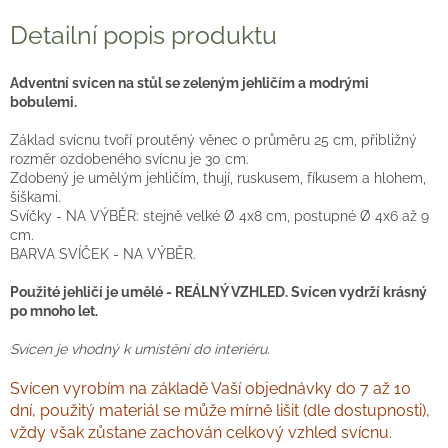
Detailní popis produktu
Adventní svícen na stůl se zeleným jehličím a modrými
bobulemi.
Základ svícnu tvoří proutěný věnec o průměru 25 cm, přibližný
rozměr ozdobeného svícnu je 30 cm.
Zdobený je umělým jehličím, thují, ruskusem, fíkusem a hlohem,
šiškami.
Svíčky - NA VÝBĚR: stejně velké Ø 4x8 cm, postupné Ø 4x6 až 9
cm.
BARVA SVÍČEK - NA VÝBĚR.
Použité jehličí je umělé - REÁLNÝ VZHLED. Svícen vydrží krásný
po mnoho let.
Svícen je vhodný k umístění do interiéru.
Svícen vyrobím na základě Vaší objednávky do 7 až 10
dní, použitý materiál se může mírně lišit (dle dostupnosti),
vždy však zůstane zachován celkový vzhled svícnu.