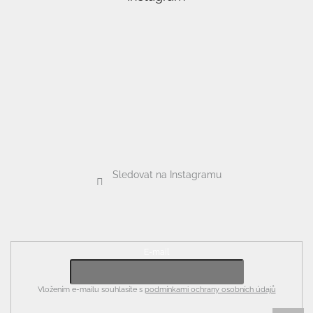
a
t
í
Sledovat na Instagramu
Odebírat newsletter
E-mail
Vložením e-mailu souhlasíte s
podmínkami ochrany osobních údajů