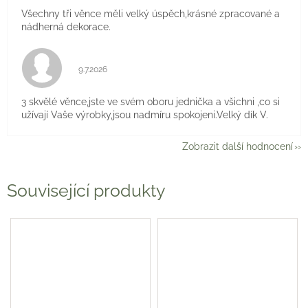
Všechny tři věnce měli velký úspěch,krásné zpracované a
nádherná dekorace.
Hodnocení obchodu je 5 z 5 hvězdiček.
9.7.2026
3 skvělé věnce,jste ve svém oboru jednička a všichni ,co si
užívají Vaše výrobky,jsou nadmíru spokojeni.Velký dík V.
Zobrazit další hodnocení
Související produkty