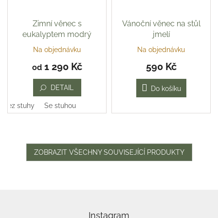
Zimní věnec s
Vánoční věnec na stůl
eukalyptem modrý
jmelí
Na objednávku
Na objednávku
Průměrné
hodnocení
1 290 Kč
590 Kč
od
produktu
je
DETAIL
5,0
Do košíku
z
Bez stuhy
Se stuhou
5
hvězdiček.
ZOBRAZIT VŠECHNY SOUVISEJÍCÍ PRODUKTY
Z
á
p
Instagram