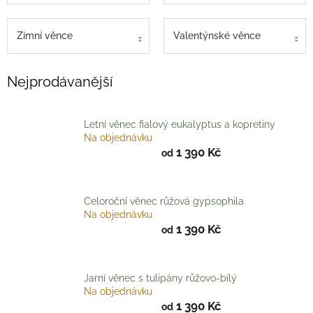
Věnce
na
stůl
Zimní věnce
Valentýnské věnce
Hodnocení
obchodu
Nejprodávanější
Vše
o
nákupu
Letní věnec fialový eukalyptus a kopretiny
Na objednávku
1 390 Kč
Časté
od
dotazy
(FAQ)
O
Celoroční věnec růžová gypsophila
mně
Na objednávku
1 390 Kč
od
Kontakty
Přihlášení
Jarní věnec s tulipány růžovo-bílý
Na objednávku
1 390 Kč
od