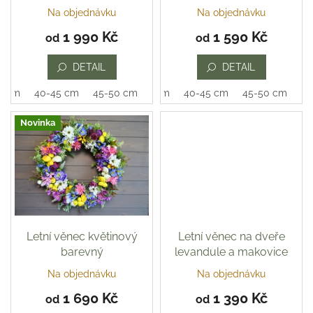
k
Na objednávku
Na objednávku
t
1 990 Kč
1 590 Kč
ů
od
od
DETAIL
DETAIL
0 cm
40-45 cm
45-50 cm
35-40 cm
40-45 cm
45-50 cm
Novinka
Letní věnec květinový
Letní věnec na dveře
barevný
levandule a makovice
Na objednávku
Na objednávku
Průměrné
hodnocení
1 690 Kč
1 390 Kč
od
od
produktu