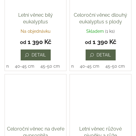
Letní věnec bílý
Celoroční věnec dlouhý
eukalyptus
eukalyptus s plody
Na objednávku
Skladem
(1 ks)
1 390 Kč
1 390 Kč
od
od
DETAIL
DETAIL
0 cm
40-45 cm
45-50 cm
35-40 cm
40-45 cm
45-50 cm
Celoroční věnec na dveře
Letní věnec růžové
gypsophila
pivoňky a růže