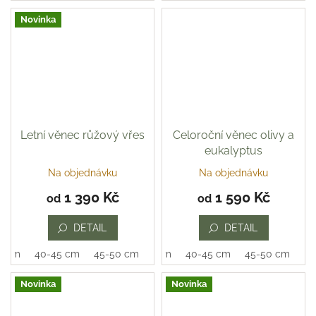
Novinka
Letní věnec růžový vřes
Celoroční věnec olivy a
eukalyptus
Na objednávku
Na objednávku
1 390 Kč
1 590 Kč
od
od
DETAIL
DETAIL
0 cm
40-45 cm
45-50 cm
35-40 cm
40-45 cm
45-50 cm
Novinka
Novinka