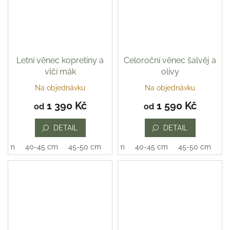
Letní věnec kopretiny a
Celoroční věnec šalvěj a
vlčí mák
olivy
Na objednávku
Na objednávku
1 390 Kč
1 590 Kč
od
od
DETAIL
DETAIL
0 cm
40-45 cm
45-50 cm
35-40 cm
40-45 cm
45-50 cm