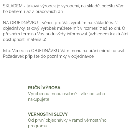
c
n
í
SKLADEM - takový výrobek je vyrobený, na skladě, odešlu Vám
í
p
ho během 1 až 2 pracovních dní
r
v
NA OBJEDNÁVKU - věnec pro Vás vyrobím na základě Vaší
k
objednávky, takový výrobek můžete mít v rozmezí 7 až 10 dní. O
y
přesném termínu Vás budu vždy informovat (vzhledem k aktuální
v
dostupnosti materiálu)
ý
p
Info: Věnec na OBJEDNÁVKU Vám mohu na přání mírně upravit.
i
Požadavek připište do poznámky v objednávce.
s
u
RUČNÍ VÝROBA
Vyrobenou mnou osobně - víte, od koho
nakupujete
VĚRNOSTNÍ SLEVY
Od první objednávky v rámci věrnostního
programu