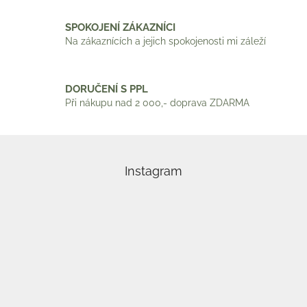
SPOKOJENÍ ZÁKAZNÍCI
Na zákaznících a jejich spokojenosti mi záleží
DORUČENÍ S PPL
Při nákupu nad 2 000,- doprava ZDARMA
Z
á
p
Instagram
a
t
í