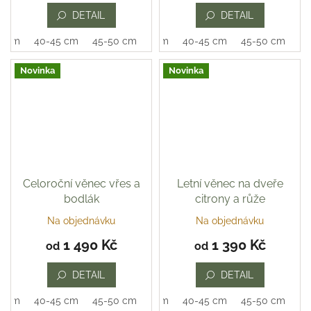
je
DETAIL
DETAIL
5,0
z
0 cm
40-45 cm
45-50 cm
35-40 cm
40-45 cm
45-50 cm
5
hvězdiček.
Novinka
Novinka
Celoroční věnec vřes a
Letní věnec na dveře
bodlák
citrony a růže
Na objednávku
Na objednávku
1 490 Kč
1 390 Kč
od
od
DETAIL
DETAIL
0 cm
40-45 cm
45-50 cm
35-40 cm
40-45 cm
45-50 cm