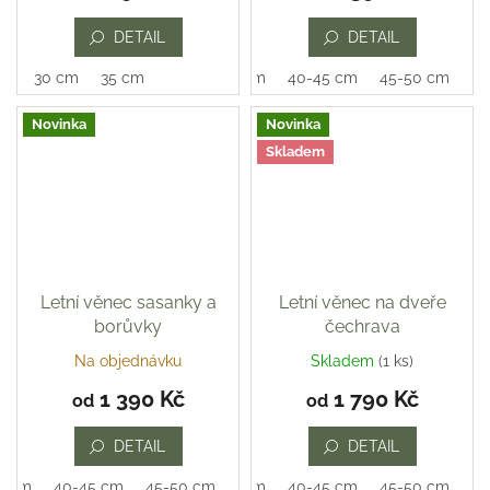
je
DETAIL
DETAIL
5,0
z
30 cm
35 cm
35-40 cm
40-45 cm
45-50 cm
5
hvězdiček.
Novinka
Novinka
Skladem
Letní věnec sasanky a
Letní věnec na dveře
borůvky
čechrava
Na objednávku
Skladem
(1 ks)
Průměrné
hodnocení
1 390 Kč
1 790 Kč
od
od
produktu
je
DETAIL
DETAIL
5,0
z
0 cm
40-45 cm
45-50 cm
35-40 cm
40-45 cm
45-50 cm
5