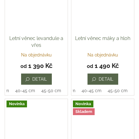
Letní věnec levandule a
Letní věnec máky a hloh
vřes
Na objednávku
Na objednávku
1 390 Kč
1 490 Kč
od
od
DETAIL
DETAIL
0 cm
40-45 cm
45-50 cm
35-40 cm
40-45 cm
45-50 cm
Novinka
Novinka
Skladem