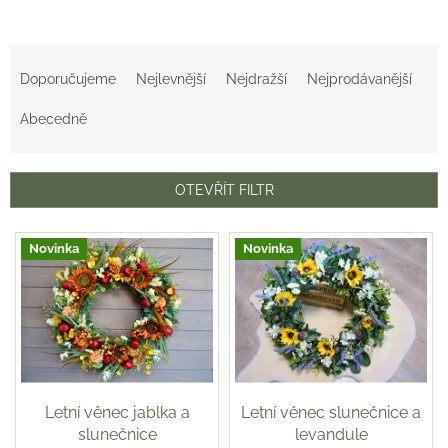
Ř
a
Doporučujeme
Nejlevnější
Nejdražší
Nejprodávanější
z
e
Abecedně
n
í
p
OTEVŘÍT FILTR
r
o
V
d
Novinka
Novinka
ý
u
p
k
i
t
s
ů
p
r
o
d
Letní věnec jablka a
Letní věnec slunečnice a
u
slunečnice
levandule