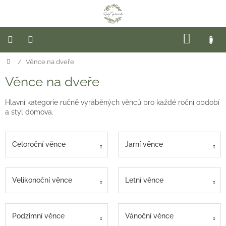
Přejít
na
obsah
NÁKUP
KOŠÍK
Domů
/
Věnce na dveře
Novinky
Věnce na dveře
Hotové
věnce
Hlavní kategorie ručně vyráběných věnců pro každé roční období
Věnce
a styl domova.
na
dveře
Celoroční věnce
Jarní věnce
Sezóna
Květinové
Velikonoční věnce
Letní věnce
dekorace
Závěsné
věnce
Podzimní věnce
Vánoční věnce