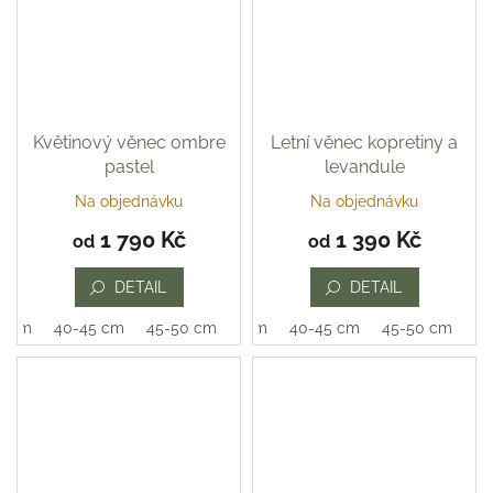
Květinový věnec ombre
Letní věnec kopretiny a
pastel
levandule
Na objednávku
Na objednávku
Průměrné
Průměrné
hodnocení
hodnocení
1 790 Kč
1 390 Kč
od
od
produktu
produktu
je
je
DETAIL
DETAIL
5,0
5,0
z
z
0 cm
40-45 cm
45-50 cm
35-40 cm
40-45 cm
45-50 cm
5
5
hvězdiček.
hvězdiček.