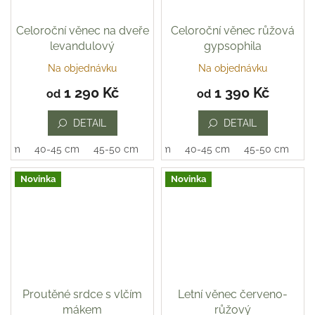
Celoroční věnec na dveře
Celoroční věnec růžová
levandulový
gypsophila
Na objednávku
Na objednávku
Průměrné
Průměrné
hodnocení
hodnocení
1 290 Kč
1 390 Kč
od
od
produktu
produktu
je
je
DETAIL
DETAIL
5,0
5,0
z
z
0 cm
40-45 cm
45-50 cm
35-40 cm
40-45 cm
45-50 cm
5
5
hvězdiček.
hvězdiček.
Novinka
Novinka
Proutěné srdce s vlčím
Letní věnec červeno-
mákem
růžový