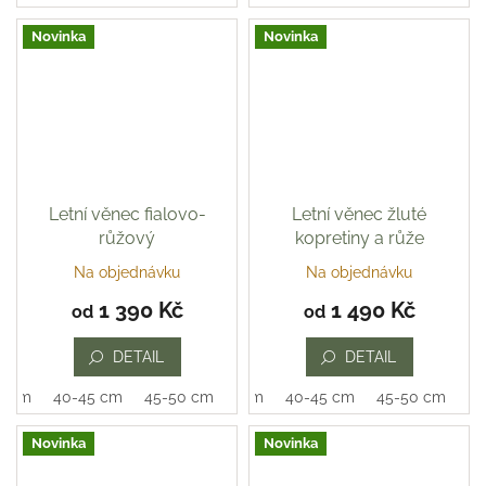
hvězdiček.
Novinka
Novinka
Letní věnec fialovo-
Letní věnec žluté
růžový
kopretiny a růže
Na objednávku
Na objednávku
Průměrné
Průměrné
hodnocení
hodnocení
1 390 Kč
1 490 Kč
od
od
produktu
produktu
je
je
DETAIL
DETAIL
5,0
5,0
z
z
0 cm
40-45 cm
45-50 cm
35-40 cm
40-45 cm
45-50 cm
5
5
hvězdiček.
hvězdiček.
Novinka
Novinka