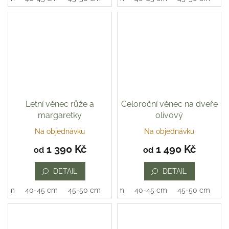
hvězdiček.
Letní věnec růže a
Celoroční věnec na dveře
margaretky
olivový
Na objednávku
Na objednávku
Průměrné
hodnocení
1 390 Kč
1 490 Kč
od
od
produktu
je
DETAIL
DETAIL
5,0
z
0 cm
40-45 cm
45-50 cm
35-40 cm
40-45 cm
45-50 cm
5
hvězdiček.