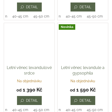
je
DETAIL
DETAIL
5,0
z
0 cm
40-45 cm
45-50 cm
35-40 cm
40-45 cm
45-50 cm
5
hvězdiček.
Novinka
Letní věnec levandulové
Letní věnec levandule a
srdce
gypsophila
Na objednávku
Na objednávku
Průměrné
hodnocení
1 390 Kč
1 590 Kč
od
od
produktu
je
DETAIL
DETAIL
5,0
z
0 cm
40-45 cm
45-50 cm
35-40 cm
40-45 cm
45-50 cm
5