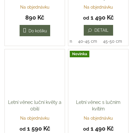
Na objednávku
Na objednávku
890 Kč
1 490 Kč
od
DETAIL
Do košíku
35-40 cm
40-45 cm
45-50 cm
Novinka
Letní věnec luční květy a
Letní věnec s lučním
obilí
kvítím
Na objednávku
Na objednávku
Průměrné
hodnocení
1 590 Kč
1 490 Kč
od
od
produktu