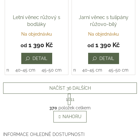
Letní věnec růžový s
Jarní věnec s tulipány
bodláky
růžovo-bílý
Na objednávku
Na objednávku
Průměrné
hodnocení
1 390 Kč
1 390 Kč
od
od
produktu
je
DETAIL
DETAIL
5,0
z
0 cm
40-45 cm
45-50 cm
35-40 cm
40-45 cm
45-50 cm
5
hvězdiček.
NAČÍST 36 DALŠÍCH
S
1
11
t
O
r
370
položek celkem
v
á
l
NAHORU
n
á
k
o
d
v
a
INFORMACE OHLEDNĚ DOSTUPNOSTI
á