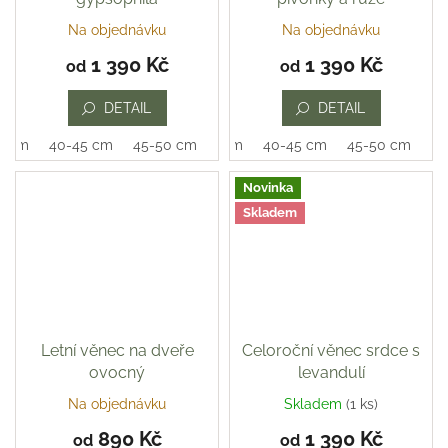
Na objednávku
Na objednávku
Průměrné
Průměrné
hodnocení
hodnocení
1 390 Kč
1 390 Kč
od
od
produktu
produktu
je
je
DETAIL
DETAIL
5,0
5,0
z
z
0 cm
40-45 cm
45-50 cm
35-40 cm
40-45 cm
45-50 cm
5
5
hvězdiček.
hvězdiček.
Novinka
Skladem
Letní věnec na dveře
Celoroční věnec srdce s
ovocný
levandulí
Na objednávku
Skladem
(1 ks)
Průměrné
hodnocení
890 Kč
1 390 Kč
od
od
produktu