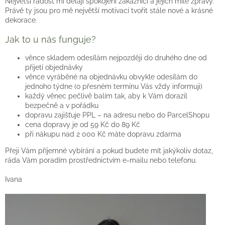
Největší radost mi dělají spokojení zákazníci a jejich milé zprávy.
Věnce
Právě ty jsou pro mě největší motivací tvořit stále nové a krásné
na
dekorace.
stůl
Jak to u nás funguje?
Hodnocení
obchodu
věnce skladem odesílám nejpozději do druhého dne od
přijetí objednávky
Vše
věnce vyráběné na objednávku obvykle odesílám do
o
jednoho týdne (o přesném termínu Vás vždy informuji)
nákupu
každý věnec pečlivě balím tak, aby k Vám dorazil
bezpečně a v pořádku
Časté
dopravu zajišťuje PPL – na adresu nebo do ParcelShopu
dotazy
(FAQ)
cena dopravy je od 59 Kč do 89 Kč
při nákupu nad 2 000 Kč máte dopravu zdarma
O
mně
Přeji Vám příjemné vybírání a pokud budete mít jakýkoliv dotaz,
ráda Vám poradím prostřednictvím e-mailu nebo telefonu.
Kontakty
Ivana
Přihlášení