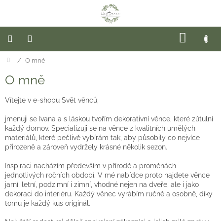
Přejít
na
obsah
NÁKUP
KOŠÍK
Domů
/
O mně
Novinky
O mně
Hotové
věnce
Vítejte v e-shopu Svět věnců,
Věnce
na
jmenuji se Ivana a s láskou tvořím dekorativní věnce, které zútulní
dveře
každý domov. Specializuji se na věnce z kvalitních umělých
materiálů, které pečlivě vybírám tak, aby působily co nejvíce
přirozeně a zároveň vydržely krásné několik sezon.
Sezóna
Inspiraci nacházím především v přírodě a proměnách
Květinové
jednotlivých ročních období. V mé nabídce proto najdete věnce
dekorace
jarní, letní, podzimní i zimní, vhodné nejen na dveře, ale i jako
dekoraci do interiéru. Každý věnec vyrábím ručně a osobně, díky
Závěsné
tomu je každý kus originál.
věnce