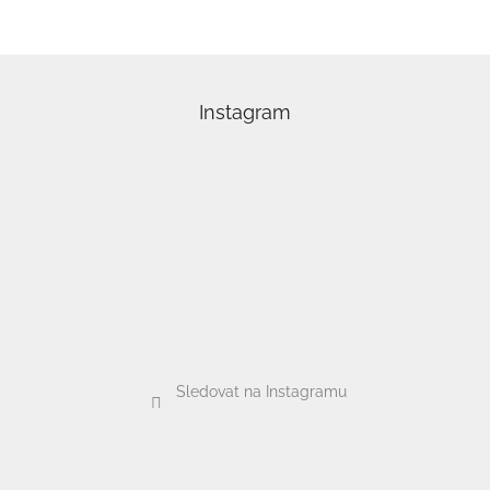
Z
á
p
Instagram
a
t
í
Sledovat na Instagramu
Odebírat newsletter