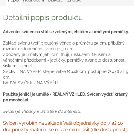
Detailní popis produktu
Adventní svícen na stůl se zeleným jehličím a umělými perníčky.
Základ svícnu tvoří proutěný věnec o průměru 25 cm, přibližný
rozměr ozdobeného svícnu je 30 cm.
Zdobený je umělým jehličím, thují, ruskusem, fíkusem a
vánočními přízdobami - jablíčky, perníčky (tvar dle dostupnosti),
šiškami, skořicí.
Svíčky - NA VÝBĚR: stejně velké Ø 4x8 cm, postupné Ø 4x6 až 9
cm.
BARVA SVÍČEK - NA VÝBĚR.
Použité jehličí je umělé - REÁLNÝ VZHLED. Svícen vydrží krásný
po mnoho let.
Svícen je vhodný k umístění do interiéru.
Svícen vyrobím na základě Vaší objednávky do 7 až 10
dní, použitý materiál se může mírně lišit (dle dostupnosti),