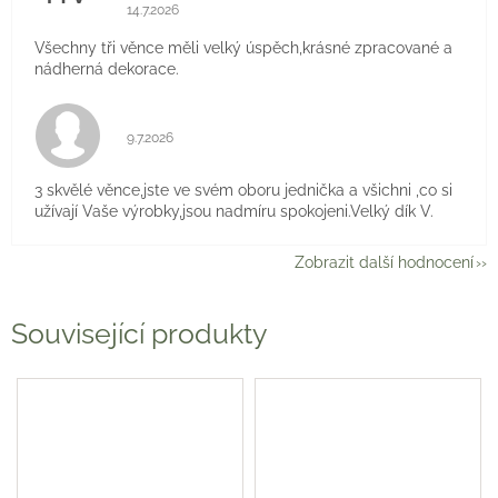
Hodnocení obchodu je 5 z 5 hvězdiček.
14.7.2026
Všechny tři věnce měli velký úspěch,krásné zpracované a
nádherná dekorace.
Hodnocení obchodu je 5 z 5 hvězdiček.
9.7.2026
3 skvělé věnce,jste ve svém oboru jednička a všichni ,co si
užívají Vaše výrobky,jsou nadmíru spokojeni.Velký dík V.
Zobrazit další hodnocení
Související produkty