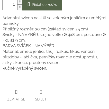
Přidat do košíku
Adventní svícen na stůl se zeleným jehličím a umělými
perníčky.
Přibližný rozměr: 30 cm (základ svícen 25 cm)
Svíčky - NA VÝBĚR: stejně velké Ø 4x8 cm, postupné Ø
4x6 až 9 cm.
BARVA SVÍČEK - NA VÝBĚR.
Materiál: umělé jehličí, thuj, ruskus, fíkus, vánoční
přízdoby - jablíčka, perníčky (tvar dle dostupnosti),
šišky, skořice, proutěný svícen.
Ručně vyráběný svícen.
ZEPTAT SE
SDÍLET