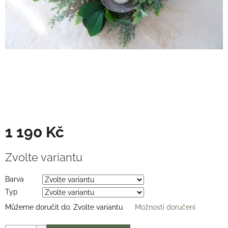
Věnce
na
stůl
Hodnocení
obchodu
Vše
o
nákupu
Časté
dotazy
(FAQ)
1 190 Kč
O
Měrná
mně
Zvolte variantu
cena:
Kontakty
Barva
Typ
Přihlášení
Můžeme doručit do:
Zvolte variantu
Možnosti doručení