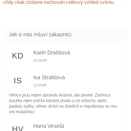
vždy však zůstane zachován celkový vzhled svícnu.
Karin Drašilová
KD
Hodnocení obchodu je 5 z 5 hvězdiček.
22.7.2026
Iva Stratilová
IS
Hodnocení obchodu je 5 z 5 hvězdiček.
17.7.2026
Věnce jsou nejen opravdu krásné, ale pevné. Zatímco
bouřka nám zničila letošní úrodu a ze střechy, opět,,
padaly tašky, věnec držel na dveřích a nepohnula se mu
ani mašlička:)
Hana Veseĺá
HV