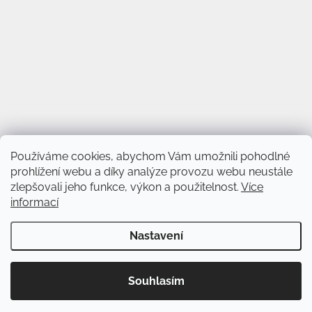
Používáme cookies, abychom Vám umožnili pohodlné
prohlížení webu a díky analýze provozu webu neustále
zlepšovali jeho funkce, výkon a použitelnost.
Více
informací
Vytvořil Shoptet
&
Nastavení
Copyright 2026
Svět věnců
. Všechna práva vyhrazena.
Upravit
Souhlasím
nastavení cookies