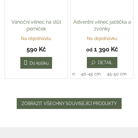
Vánoční věnec na stůl
Adventní věnec jablíčka a
perníček
zvonky
Na objednávku
Na objednávku
590 Kč
1 390 Kč
od
DETAIL
Do košíku
35-40 cm
40-45 cm
45-50 cm
ZOBRAZIT VŠECHNY SOUVISEJÍCÍ PRODUKTY
Z
á