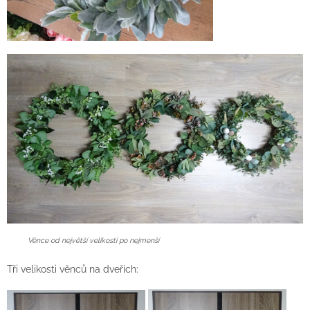
Věnce od největší velikosti po nejmenší
Tři velikosti věnců na dveřích: