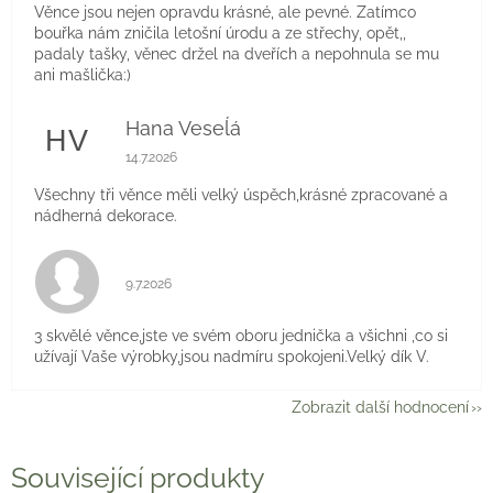
Věnce jsou nejen opravdu krásné, ale pevné. Zatímco
bouřka nám zničila letošní úrodu a ze střechy, opět,,
padaly tašky, věnec držel na dveřích a nepohnula se mu
ani mašlička:)
Hana Veseĺá
HV
Hodnocení obchodu je 5 z 5 hvězdiček.
14.7.2026
Všechny tři věnce měli velký úspěch,krásné zpracované a
nádherná dekorace.
Hodnocení obchodu je 5 z 5 hvězdiček.
9.7.2026
3 skvělé věnce,jste ve svém oboru jednička a všichni ,co si
užívají Vaše výrobky,jsou nadmíru spokojeni.Velký dík V.
Zobrazit další hodnocení
Související produkty