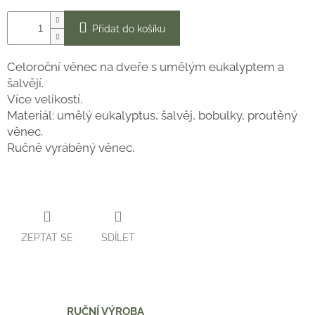
Přidat do košíku
Celoroční věnec na dveře s umělým eukalyptem a
šalvějí.
Více velikostí.
Materiál: umělý eukalyptus, šalvěj, bobulky, proutěný
věnec.
Ručně vyráběný věnec.
ZEPTAT SE
SDÍLET
RUČNÍ VÝROBA