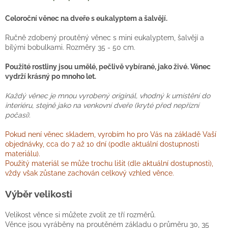
Celoroční věnec na dveře s eukalyptem a šalvějí.
Ručně zdobený proutěný věnec s mini eukalyptem, šalvějí a
bílými bobulkami. Rozměry 35 - 50 cm.
Použité rostliny jsou umělé, pečlivě vybírané, jako živé. Věnec
vydrží krásný po mnoho let.
Každý věnec je mnou vyrobený originál, vhodný k umístění do
interiéru, stejně jako na venkovní dveře (kryté před nepřízní
počasí).
Pokud není věnec skladem, vyrobím ho pro Vás na základě Vaší
objednávky, cca do 7 až 10 dní (podle aktuální dostupnosti
materiálu).
Použitý materiál se může trochu lišit (dle aktuální dostupnosti),
vždy však zůstane zachován celkový vzhled věnce.
Výběr velikosti
Velikost věnce si můžete zvolit ze tří rozměrů.
Věnce jsou vyráběny na proutěném základu o průměru 30, 35