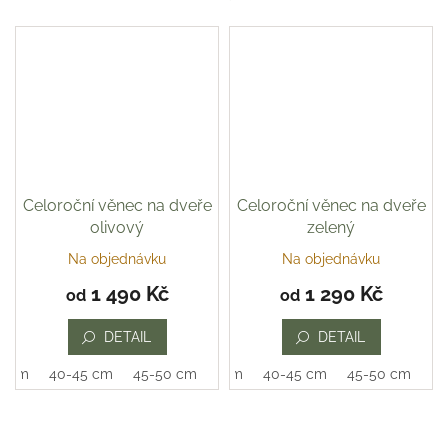
Celoroční věnec na dveře
Celoroční věnec na dveře
olivový
zelený
Na objednávku
Na objednávku
Průměrné
hodnocení
1 490 Kč
1 290 Kč
od
od
produktu
je
DETAIL
DETAIL
5,0
z
0 cm
40-45 cm
45-50 cm
35-40 cm
40-45 cm
45-50 cm
5
hvězdiček.