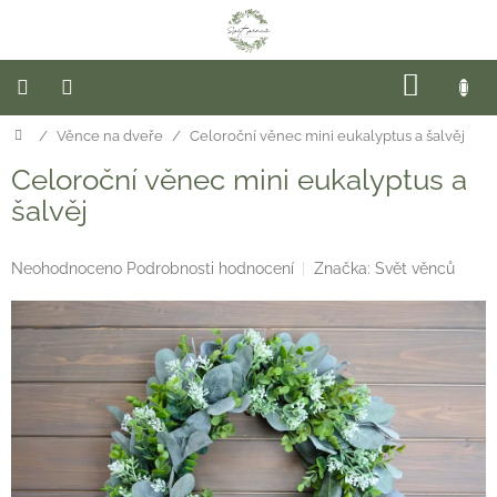
Přejít
na
obsah
NÁKUP
KOŠÍK
Domů
/
Věnce na dveře
/
Celoroční věnec mini eukalyptus a šalvěj
Novinky
Celoroční věnec mini eukalyptus a
Hotové
věnce
šalvěj
Věnce
na
Průměrné
Neohodnoceno
Podrobnosti hodnocení
Značka:
Svět věnců
dveře
hodnocení
produktu
je
Sezóna
0,0
z
Květinové
5
dekorace
hvězdiček.
Závěsné
věnce