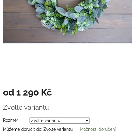
Věnce
na
stůl
Hodnocení
obchodu
Vše
o
nákupu
Časté
dotazy
(FAQ)
O
od
1 290 Kč
mně
Kontakty
Měrná
Zvolte variantu
cena:
Přihlášení
Rozměr
Můžeme doručit do:
Zvolte variantu
Možnosti doručení