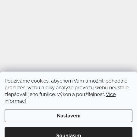
Používáme cookies, abychom Vám umožnili pohodlné
prohlížení webu a díky analýze provozu webu neustále
zlepšovali jeho funkce, výkon a použitelnost.
Více
informací
Vytvořil Shoptet
&
Nastavení
Copyright 2026
Svět věnců
. Všechna práva vyhrazena.
Upravit
Souhlasím