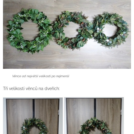
Věnce od největší velikosti po nejmenší
Tři velikosti věnců na dveřích: