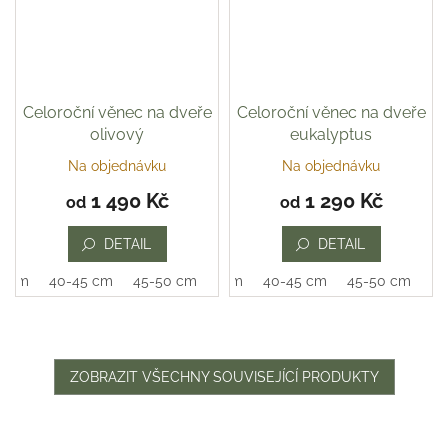
Celoroční věnec na dveře
Celoroční věnec na dveře
olivový
eukalyptus
Na objednávku
Na objednávku
Průměrné
hodnocení
1 490 Kč
1 290 Kč
od
od
produktu
je
DETAIL
DETAIL
5,0
z
0 cm
40-45 cm
45-50 cm
35-40 cm
40-45 cm
45-50 cm
5
hvězdiček.
ZOBRAZIT VŠECHNY SOUVISEJÍCÍ PRODUKTY