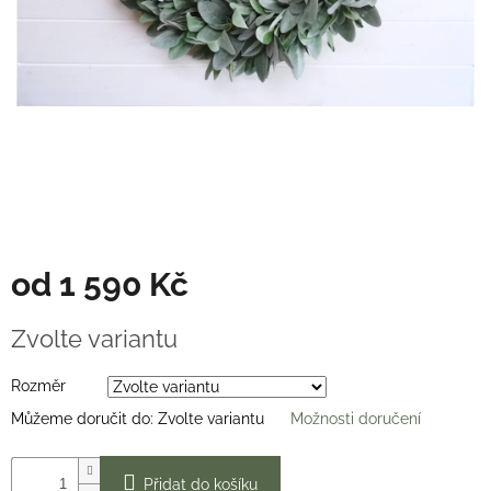
Věnce
na
stůl
Hodnocení
obchodu
Vše
o
nákupu
Časté
dotazy
(FAQ)
od
1 590 Kč
O
Měrná
mně
Zvolte variantu
cena:
Kontakty
Rozměr
Přihlášení
Můžeme doručit do:
Zvolte variantu
Možnosti doručení
Přidat do košíku