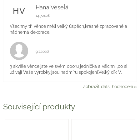
Hana Veseĺá
HV
Hodnocení obchodu je 5 z 5 hvězdiček.
14.7.2026
Všechny tři věnce měli velký úspěch,krásné zpracované a
nádherná dekorace.
Hodnocení obchodu je 5 z 5 hvězdiček.
9.7.2026
3 skvělé věnce,jste ve svém oboru jednička a všichni ,co si
užívají Vaše výrobky,jsou nadmíru spokojeni.Velký dík V.
Zobrazit další hodnocení
Související produkty