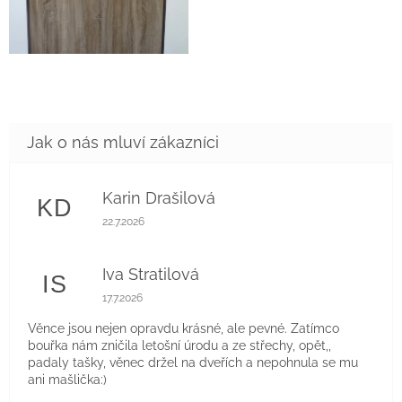
Karin Drašilová
KD
Hodnocení obchodu je 5 z 5 hvězdiček.
22.7.2026
Iva Stratilová
IS
Hodnocení obchodu je 5 z 5 hvězdiček.
17.7.2026
Věnce jsou nejen opravdu krásné, ale pevné. Zatímco
bouřka nám zničila letošní úrodu a ze střechy, opět,,
padaly tašky, věnec držel na dveřích a nepohnula se mu
ani mašlička:)