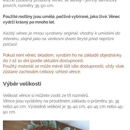
Ručně zdobený proutěný věnec se šalvějí - jemný sametový
povrch, rozměry 35-50 cm.
Použité rostliny jsou umělé, pečlivě vybírané, jako živé. Věnec
vydrží krásný po mnoho let.
Každý věnec je mnou vyrobený originál, vhodný k umístění do
interiéru, stejně jako na venkovní dveře (kryté před nepřízní
počasí).
Pokud není věnec skladem, vyrobím ho na základě objednávky
do 7 až 10 dní (podle aktuální dostupnosti).
Použitý materiál se může mírně lišit (dle dostupnosti), vždy však
zůstane zachovám celkový vzhled věnce.
Výběr velikosti
Velikost věnce si můžete zvolit ze tří rozměrů.
Věnce jsou vyráběny na proutěném základu o průměru 30, 35
nebo 40 cm. Výsledná velikost je 35-40 cm, 40-45 cm nebo 45-
50 cm.