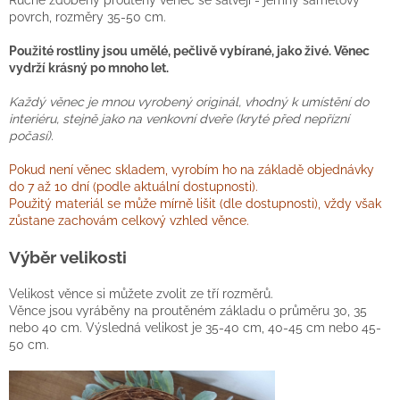
Ručně zdobený proutěný věnec se šalvějí - jemný sametový
povrch, rozměry 35-50 cm.
Použité rostliny jsou umělé, pečlivě vybírané, jako živé. Věnec
vydrží krásný po mnoho let.
Každý věnec je mnou vyrobený originál, vhodný k umístění do
interiéru, stejně jako na venkovní dveře (kryté před nepřízní
počasí).
Pokud není věnec skladem, vyrobím ho na základě objednávky
do 7 až 10 dní (podle aktuální dostupnosti).
Použitý materiál se může mírně lišit (dle dostupnosti), vždy však
zůstane zachovám celkový vzhled věnce.
Výběr velikosti
Velikost věnce si můžete zvolit ze tří rozměrů.
Věnce jsou vyráběny na proutěném základu o průměru 30, 35
nebo 40 cm. Výsledná velikost je 35-40 cm, 40-45 cm nebo 45-
50 cm.