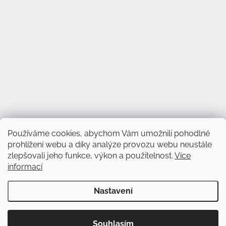
Používáme cookies, abychom Vám umožnili pohodlné
prohlížení webu a díky analýze provozu webu neustále
zlepšovali jeho funkce, výkon a použitelnost.
Více
informací
Vytvořil Shoptet
&
Nastavení
Copyright 2026
Svět věnců
. Všechna práva vyhrazena.
Upravit
Souhlasím