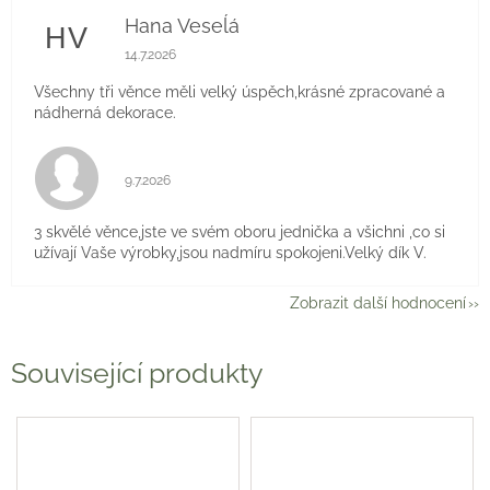
Hana Veseĺá
HV
Hodnocení obchodu je 5 z 5 hvězdiček.
14.7.2026
Všechny tři věnce měli velký úspěch,krásné zpracované a
nádherná dekorace.
Hodnocení obchodu je 5 z 5 hvězdiček.
9.7.2026
3 skvělé věnce,jste ve svém oboru jednička a všichni ,co si
užívají Vaše výrobky,jsou nadmíru spokojeni.Velký dík V.
Zobrazit další hodnocení
Související produkty