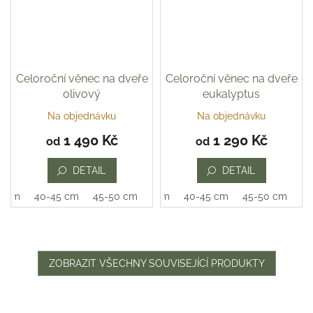
Celoroční věnec na dveře
Celoroční věnec na dveře
olivový
eukalyptus
Na objednávku
Na objednávku
Průměrné
hodnocení
1 490 Kč
1 290 Kč
od
od
produktu
je
DETAIL
DETAIL
5,0
z
0 cm
40-45 cm
45-50 cm
35-40 cm
40-45 cm
45-50 cm
5
hvězdiček.
ZOBRAZIT VŠECHNY SOUVISEJÍCÍ PRODUKTY