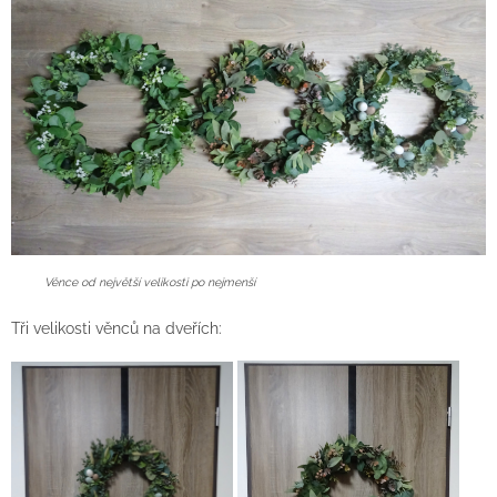
Věnce od největší velikosti po nejmenší
Tři velikosti věnců na dveřích: