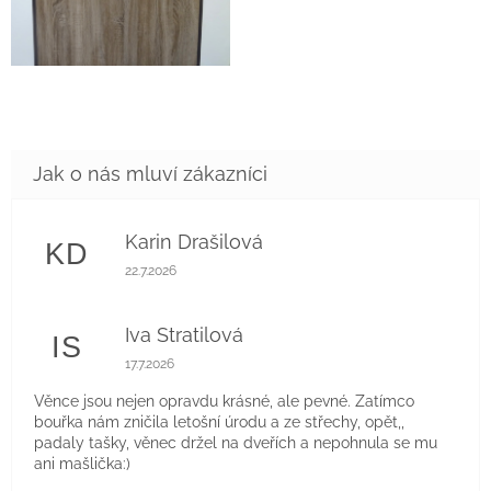
Karin Drašilová
KD
Hodnocení obchodu je 5 z 5 hvězdiček.
22.7.2026
Iva Stratilová
IS
Hodnocení obchodu je 5 z 5 hvězdiček.
17.7.2026
Věnce jsou nejen opravdu krásné, ale pevné. Zatímco
bouřka nám zničila letošní úrodu a ze střechy, opět,,
padaly tašky, věnec držel na dveřích a nepohnula se mu
ani mašlička:)