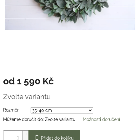
Věnce
na
stůl
Hodnocení
obchodu
Vše
o
nákupu
Časté
dotazy
(FAQ)
od
1 590 Kč
O
Měrná
mně
Zvolte variantu
cena:
Kontakty
Rozměr
Přihlášení
Můžeme doručit do:
Zvolte variantu
Možnosti doručení
Přidat do košíku