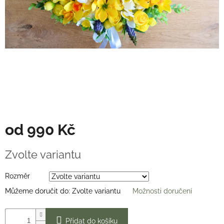
Věnce
na
stůl
Hodnocení
obchodu
Vše
o
nákupu
Časté
dotazy
(FAQ)
od
990 Kč
O
Měrná
mně
Zvolte variantu
cena:
Kontakty
Rozměr
Přihlášení
Můžeme doručit do:
Zvolte variantu
Možnosti doručení
Přidat do košíku