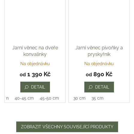
Jarní věnec na dveře
Jarní věnec pivoňky a
konvalinky
pryskyřník
Na objednávku
Na objednávku
Průměrné
hodnocení
1 390 Kč
890 Kč
od
od
produktu
je
DETAIL
DETAIL
5,0
z
0 cm
40-45 cm
45-50 cm
30 cm
35 cm
5
hvězdiček.
ZOBRAZIT VŠECHNY SOUVISEJÍCÍ PRODUKTY