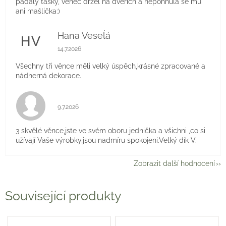
padaly tašky, věnec držel na dveřích a nepohnula se mu
ani mašlička:)
Hana Veseĺá
HV
Hodnocení obchodu je 5 z 5 hvězdiček.
14.7.2026
Všechny tři věnce měli velký úspěch,krásné zpracované a
nádherná dekorace.
Hodnocení obchodu je 5 z 5 hvězdiček.
9.7.2026
3 skvělé věnce,jste ve svém oboru jednička a všichni ,co si
užívají Vaše výrobky,jsou nadmíru spokojeni.Velký dík V.
Zobrazit další hodnocení
Související produkty