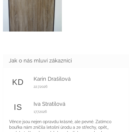
Karin Drašilová
KD
Hodnocení obchodu je 5 z 5 hvězdiček.
22.7.2026
Iva Stratilová
IS
Hodnocení obchodu je 5 z 5 hvězdiček.
17.7.2026
Věnce jsou nejen opravdu krásné, ale pevné. Zatímco
bouřka nám zničila letošní úrodu a ze střechy, opět,,