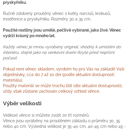
pryskyřníku.
Ručně zdobený proutěný věnec s květy narcisů, krokusů,
modřence a pryskyřníku. Rozměry 30 a 35 cm.
Použité rostliny jsou umělé, pečlivě vybírané, jako živé. Věnec
vydrží krásný po mnoho let.
Každý věnec je mnou vyrobený originál, vhodný k umístění do
interiéru, stejně jako na venkovní dveře (kryté před nepřízní
počasí).
Pokud není věnec skladem, vyrobím ho pro Vás na základě Vaší
objednávky, cca do 7 až 10 dní (podle aktuální dostupnosti
materiálu).
Použitý materiál se může trochu lišit (dle aktuální dostupnosti),
vždy však zůstane zachován celkový vzhled věnce.
Výběr velikosti
Velikost věnce si můžete zvolit ze tří rozměrů.
Věnce jsou vyráběny na proutěném základu o průměru 30, 35
nebo 40 cm. Výsledná velikost je 35-40 cm, 40-45 cm nebo 45 -