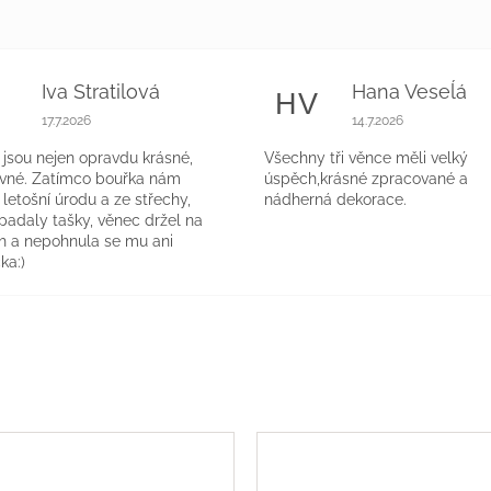
Iva Stratilová
Hana Veseĺá
S
HV
k.
Hodnocení obchodu je 5 z 5 hvězdiček.
Hodnocení obchodu 
17.7.2026
14.7.2026
jsou nejen opravdu krásné,
Všechny tři věnce měli velký
evné. Zatímco bouřka nám
úspěch,krásné zpracované a
a letošní úrodu a ze střechy,
nádherná dekorace.
 padaly tašky, věnec držel na
h a nepohnula se mu ani
ka:)