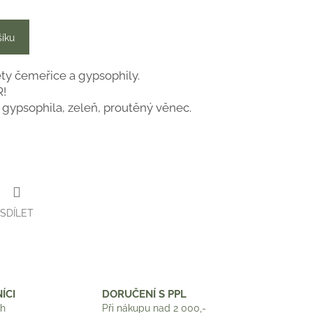
šíku
ěty čemeřice a gypsophily.
R!
 gypsophila, zeleň, proutěný věnec.
SDÍLET
ÍCI
DORUČENÍ S PPL
ch
Při nákupu nad 2 000,-