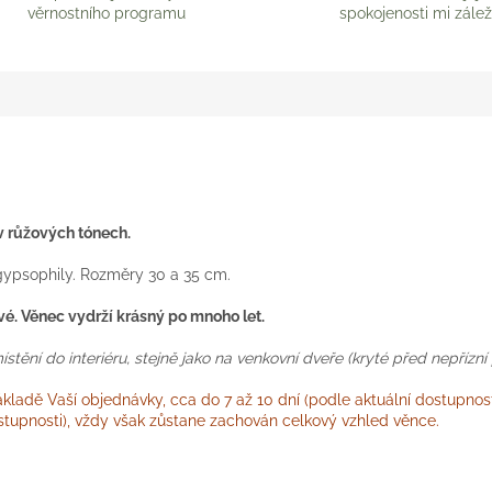
věrnostního programu
spokojenosti mi zálež
v růžových tónech.
ypsophily. Rozměry 30 a 35 cm.
ivé. Věnec vydrží krásný po mnoho let.
ění do interiéru, stejně jako na venkovní dveře (kryté před nepřízní 
ladě Vaší objednávky, cca do 7 až 10 dní (podle aktuální dostupnost
dostupnosti), vždy však zůstane zachován celkový vzhled věnce.