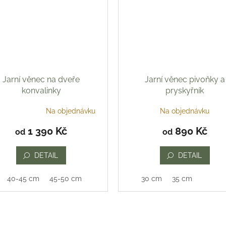
Jarní věnec na dveře
Jarní věnec pivoňky a
konvalinky
pryskyřník
Na objednávku
Na objednávku
ěrné
ocení
1 390 Kč
890 Kč
od
od
uktu
DETAIL
DETAIL
40-45 cm
45-50 cm
30 cm
35 cm
iček.