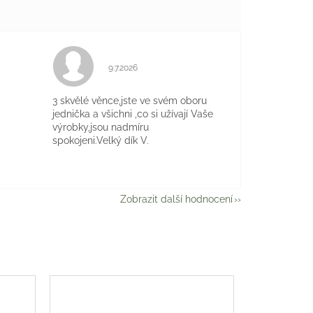
Hodnocení obchodu je 5 z 5 hvězdiček.
9.7.2026
je 5 z 5 hvězdiček.
3 skvělé věnce,jste ve svém oboru
jednička a všichni ,co si užívají Vaše
výrobky,jsou nadmíru
spokojeni.Velký dík V.
Zobrazit další hodnocení