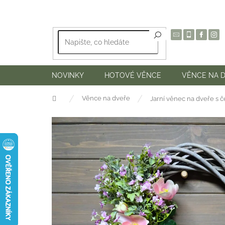
Přejít
na
obsah
NOVINKY
HOTOVÉ VĚNCE
VĚNCE NA 
Domů
Věnce na dveře
Jarní věnec na dveře s č