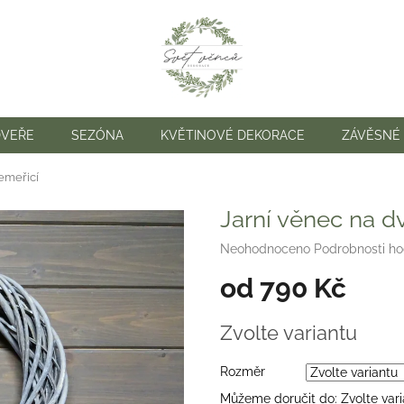
DVEŘE
SEZÓNA
KVĚTINOVÉ DEKORACE
ZÁVĚSNÉ
emeřicí
Jarní věnec na d
Průměrné
Neohodnoceno
Podrobnosti h
hodnocení
od
790 Kč
produktu
je
0,0
Měrná
Zvolte variantu
z
cena:
5
hvězdiček.
Rozměr
Můžeme doručit do:
Zvolte var