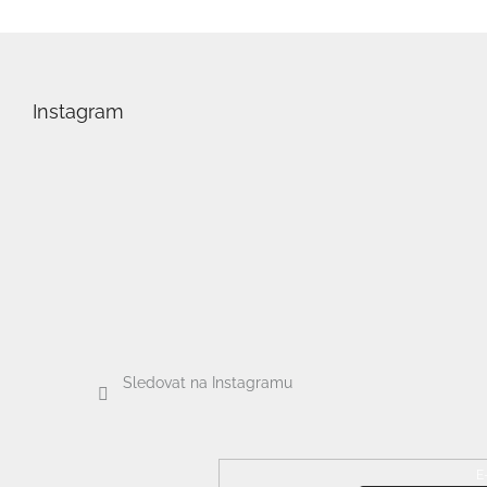
Z
á
p
Instagram
a
t
í
Sledovat na Instagramu
E