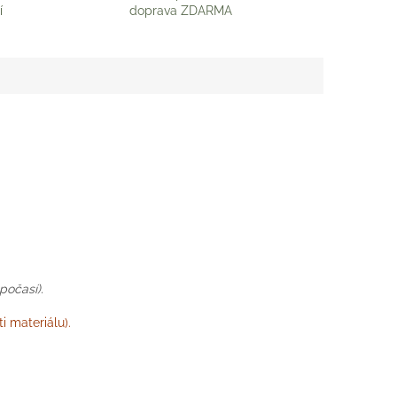
í
doprava ZDARMA
počasí).
i materiálu).