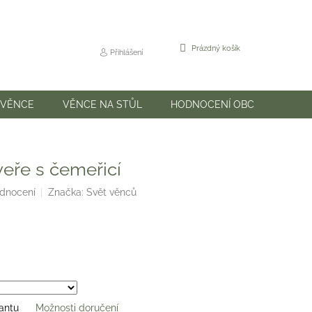
NÁKUPNÍ
Prázdný košík
Přihlášení
KOŠÍK
 VĚNCE
VĚNCE NA STŮL
HODNOCENÍ OBCHODU
veře s čemeřicí
odnocení
Značka:
Svět věnců
iantu
Možnosti doručení