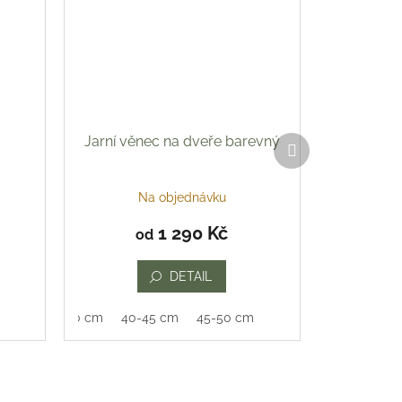
Jarní věnec na dveře barevný
Další
produkt
Na objednávku
1 290 Kč
od
DETAIL
35-40 cm
40-45 cm
45-50 cm