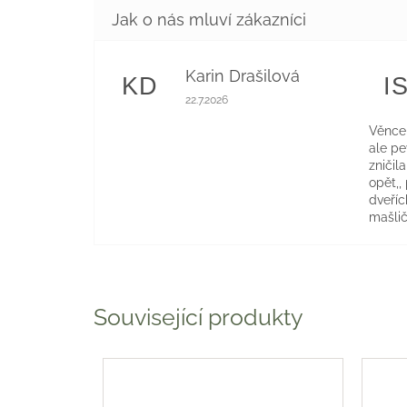
Karin Drašilová
KD
I
Hodnocení obchodu je 5 z 5 hvězdiče
22.7.2026
Věnce 
ale p
zničil
opět,,
dveříc
mašlič
Související produkty