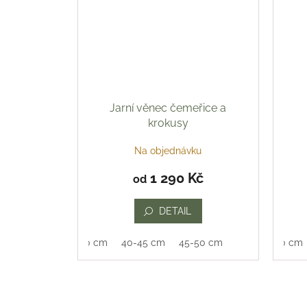
Jarní věnec čemeřice a
krokusy
Na objednávku
Prům
hodn
1 290 Kč
od
prod
je
5,0
DETAIL
z
5
35-40 cm
40-45 cm
45-50 cm
35-40 cm
hvězd