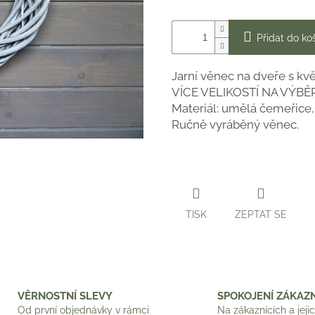
Přidat do ko
Jarní věnec na dveře s kv
VÍCE VELIKOSTÍ NA VÝBĚ
Materiál: umělá čemeřice,
Ručně vyráběný věnec.
TISK
ZEPTAT SE
VĚRNOSTNÍ SLEVY
SPOKOJENÍ ZÁKAZN
Od první objednávky v rámci
Na zákaznících a jeji