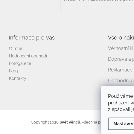
Informace pro vás
Vše o nák
Věrnostní k
O mně
Hodnocení obchodu
Doprava a 
Fotogalerie
Reklamace a
Blog
Kontakty
Obchodní 
Podmínky o
Používáme 
prohlížení 
zlepšovali 
Copyright 2026
Svět věnců
. Všechna práva vyhrazena.
Up
Nastaven