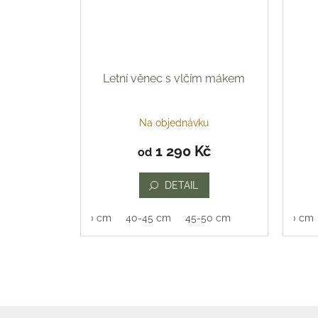
Letní věnec s vlčím mákem
Na objednávku
1 290 Kč
od
DETAIL
35-40 cm
40-45 cm
45-50 cm
35-40 cm
Z