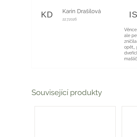
Karin Drašilová
KD
I
Hodnocení obchodu je 5 z 5 hvězdiče
22.7.2026
Věnce 
ale p
zničil
opět,,
dveříc
mašlič
Související produkty