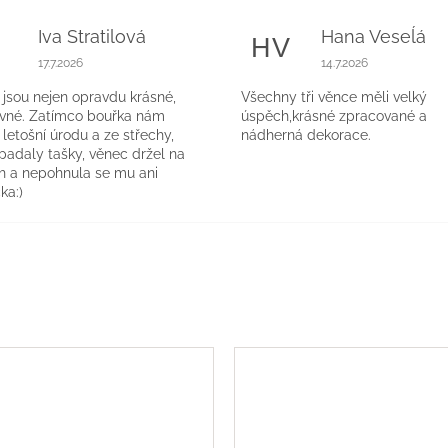
Iva Stratilová
Hana Veseĺá
S
HV
k.
Hodnocení obchodu je 5 z 5 hvězdiček.
Hodnocení obchodu 
17.7.2026
14.7.2026
jsou nejen opravdu krásné,
Všechny tři věnce měli velký
evné. Zatímco bouřka nám
úspěch,krásné zpracované a
a letošní úrodu a ze střechy,
nádherná dekorace.
 padaly tašky, věnec držel na
h a nepohnula se mu ani
ka:)