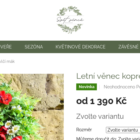
DVEŘE
SEZÓNA
KVĚTINOVÉ DEKORACE
ZÁVĚSNÉ
vlčí mák
Letní věnec kopre
Průměrné
Neohodnoceno
P
Novinka
hodnocení
od
1 390 Kč
produktu
je
0,0
Měrná
Zvolte variantu
z
cena:
5
hvězdiček.
Rozměr
Můžeme doručit do:
Zvolte var