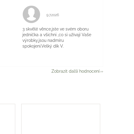
Hodnocení obchodu je 5 z 5 hvězdiček.
9.7.2026
je 5 z 5 hvězdiček.
3 skvělé věnce,jste ve svém oboru
jednička a všichni ,co si užívají Vaše
výrobky,jsou nadmíru
spokojeni.Velký dík V.
Zobrazit další hodnocení