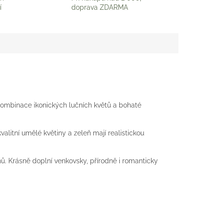
í
doprava ZDARMA
kombinace ikonických lučních květů a bohaté
litní umělé květiny a zeleň mají realistickou
nů. Krásně doplní venkovsky, přírodně i romanticky