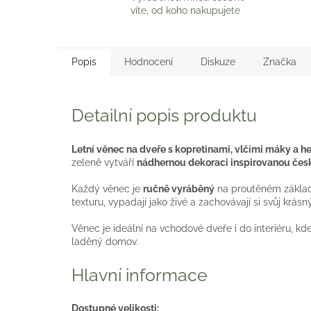
víte, od koho nakupujete
Popis
Hodnocení
Diskuze
Značka
Detailní popis produktu
Letní věnec na dveře s kopretinami, vlčími máky a
zeleně vytváří
nádhernou dekoraci inspirovanou čes
Každý věnec je
ručně vyráběný
na proutěném základu
texturu, vypadají jako živé a zachovávají si svůj krá
Věnec je ideální na vchodové dveře i do interiéru, k
laděný domov.
Hlavní informace
Dostupné velikosti: