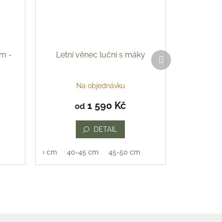
em -
Letní věnec luční s máky
Další
produkt
Na objednávku
1 590 Kč
od
DETAIL
35-40 cm
40-45 cm
45-50 cm