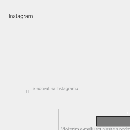
á
p
Instagram
a
t
í
Sledovat na Instagramu
E
Odebírat newsletter
Vložením e-mailu souhlasíte s
podmí