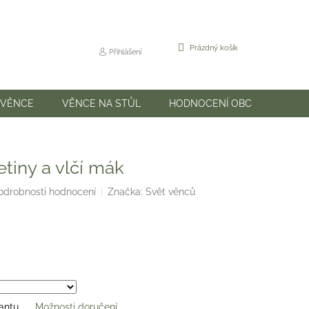
NÁKUPNÍ
Prázdný košík
Přihlášení
KOŠÍK
 VĚNCE
VĚNCE NA STŮL
HODNOCENÍ OBCHODU
tiny a vlčí mák
odrobnosti hodnocení
Značka:
Svět věnců
iantu
Možnosti doručení