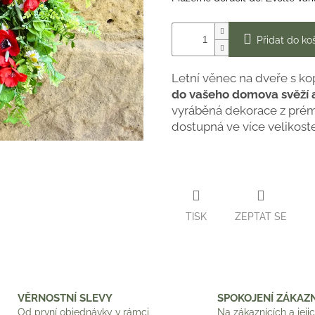
Přidat do ko
Letní věnec na dveře s k
do vašeho domova svěží a
vyráběná dekorace z prém
dostupná ve více velikost
TISK
ZEPTAT SE
VĚRNOSTNÍ SLEVY
SPOKOJENÍ ZÁKAZN
Od první objednávky v rámci
Na zákaznících a jeji