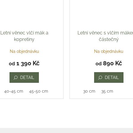
Letní věnec vlčí mák a
Letní věnec s vlčím mák
kopretiny
částečný
Na objednávku
Na objednávku
1 390 Kč
890 Kč
od
od
DETAIL
DETAIL
40-45 cm
45-50 cm
30 cm
35 cm