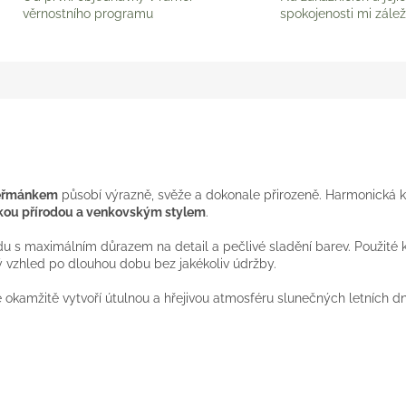
věrnostního programu
spokojenosti mi zálež
 heřmánkem
působí výrazně, svěže a dokonale přirozeně. Harmonická 
kou přírodou a venkovským stylem
.
 s maximálním důrazem na detail a pečlivé sladění barev. Použité kva
sný vzhled po dlouhou dobu bez jakékoliv údržby.
de okamžitě vytvoří útulnou a hřejivou atmosféru slunečných letních d