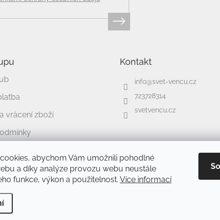
upu
Kontakt
lub
info
@
svet-vencu.cz
723728314
platba
svetvencu.cz
 vrácení zboží
podmínky
chrany osobních údajů
cookies, abychom Vám umožnili pohodlné
So
webu a díky analýze provozu webu neustále
jeho funkce, výkon a použitelnost.
Více informací
ravit nastavení cookies
í