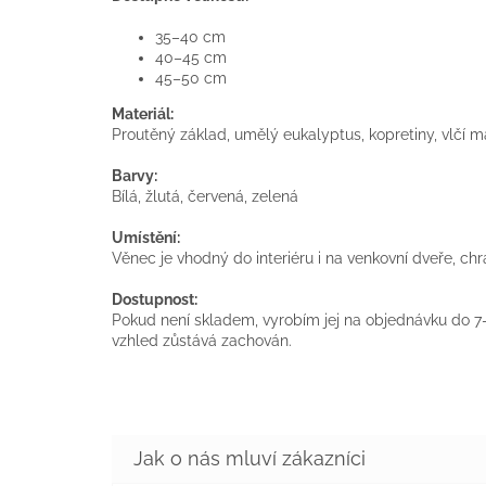
35–40 cm
40–45 cm
45–50 cm
Materiál:
Proutěný základ, umělý eukalyptus, kopretiny, vlčí 
Barvy:
Bílá, žlutá, červená, zelená
Umístění:
Věnec je vhodný do interiéru i na venkovní dveře, 
Dostupnost:
Pokud není skladem, vyrobím jej na objednávku do 7–
vzhled zůstává zachován.