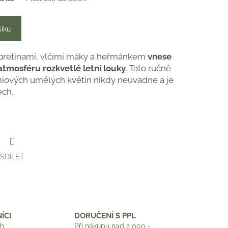
šíku
opretinami, vlčími máky a heřmánkem
vnese
tmosféru rozkvetlé letní louky
. Tato ručně
iových umělých květin nikdy neuvadne a je
ech.
SDÍLET
ÍCI
DORUČENÍ S PPL
ch
Při nákupu nad 2 000,-