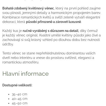
Bohatě zdobený květinový věnec
, který na první pohled zaujme
svou plností, jemnými detaily a harmonickým propojením barev.
Kombinace romantických květů a svěží zeleně vytváří elegantní
dekoraci, která
působí přirozeně a zároveň luxusně
.
Každý kus je
ručně vyráběný s důrazem na detail
, díky čemuž
je každý věnec originál. Kvalitní umělé květiny působí jako živé a
zachovávají si svůj krásný vzhled po dlouhou dobu bez nutnosti
údržby.
Tento věnec se stane nepřehlédnutelnou dominantou vašich
dveří nebo interiéru a vnese do prostoru svěžest, eleganci a
romantickou atmosféru.
Hlavní informace
Dostupné velikosti:
35–40 cm
40–45 cm
45–50 cm