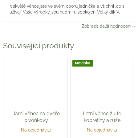
3 skvělé věnce,jste ve svém oboru jednička a všichni ,co si
užívají Vaše výrobky,jsou nadmíru spokojeni.Velký dík V.
Zobrazit další hodnocení
Související produkty
Novinka
Jarní věnec na dveře
Letní věnec žluté
pivoňkový
kopretiny a růže
Na objednávku
Na objednávku
Průměrné
Průměrné
hodnocení
hodnocení