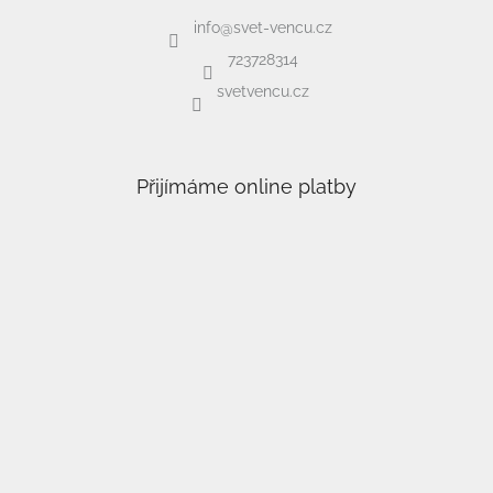
info
@
svet-vencu.cz
723728314
svetvencu.cz
Přijímáme online platby