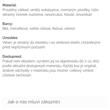
Materiál:
Proutěný základ, umělý eukalyptus, rozmarýn, pivoňky, růže,
okrasný česnek, eustoma, ranunculus, hlaváč, levandule
Barvy:
Bílá, meruňková, světle růžová, fialová, zelená
Umístění:
Věnec je vhodný do interiéru i na venkovní dveře, chráněnými
před nepříznivým počasím.
Dostupnost:
Pokud není skladem, vyrobím jej na objednávku do 7–10 dnů
podle aktuální dostupnosti materiálu. Každý kus je originál,
drobné odchylky v materiálu jsou možné, celkový vzhled
zůstává zachován.