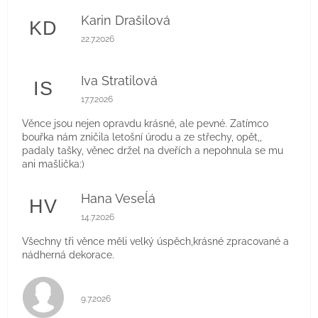
Karin Drašilová
KD
Hodnocení obchodu je 5 z 5 hvězdiček.
22.7.2026
Iva Stratilová
IS
Hodnocení obchodu je 5 z 5 hvězdiček.
17.7.2026
Věnce jsou nejen opravdu krásné, ale pevné. Zatímco
bouřka nám zničila letošní úrodu a ze střechy, opět,,
padaly tašky, věnec držel na dveřích a nepohnula se mu
ani mašlička:)
Hana Veseĺá
HV
Hodnocení obchodu je 5 z 5 hvězdiček.
14.7.2026
Všechny tři věnce měli velký úspěch,krásné zpracované a
nádherná dekorace.
Hodnocení obchodu je 5 z 5 hvězdiček.
9.7.2026