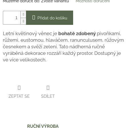
Můžeme doručit do:
Zvolte variantu
Možnosti doručení
Přidat do košíku
Letní květinový věnec je
bohatě zdobený
pivoňkami,
růžemi, eustomou, hlaváčem, ranunculusem, růžovým
česnekem a svěží zelení. Tato nádherná ručně
vyráběná dekorace rozzáří každý prostor. Dostupný je
ve více velikostech.
ZEPTAT SE
SDÍLET
RUČNÍ VÝROBA