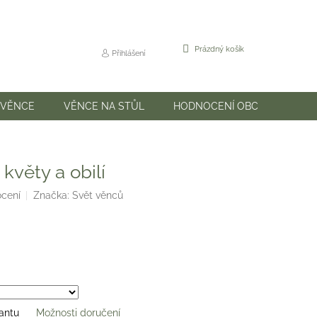
NÁKUPNÍ
Prázdný košík
Přihlášení
KOŠÍK
 VĚNCE
VĚNCE NA STŮL
HODNOCENÍ OBCHODU
 květy a obilí
ocení
Značka:
Svět věnců
iantu
Možnosti doručení