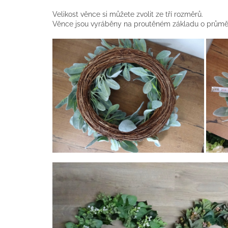
Velikost věnce si můžete zvolit ze tří rozměrů.
Věnce jsou vyráběny na proutěném základu o průměr