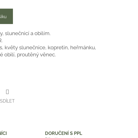
šíku
, slunečnicí a obilím.
.
s, květy slunečnice, kopretin, heřmánku,
é obilí, proutěný věnec.
SDÍLET
ÍCI
DORUČENÍ S PPL