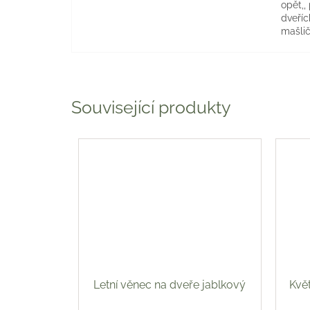
opět,,
dveříc
mašlič
Související produkty
Letní věnec na dveře jablkový
Kvě