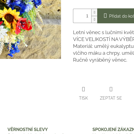
Přidat do ko
Letní věnec s lučními květy
VÍCE VELIKOSTÍ NA VÝBĚR
Materiál: umělý eukalyptu
vlčího máku a chrpy, uměl
Ručně vyráběný věnec.
TISK
ZEPTAT SE
VĚRNOSTNÍ SLEVY
SPOKOJENÍ ZÁKAZN