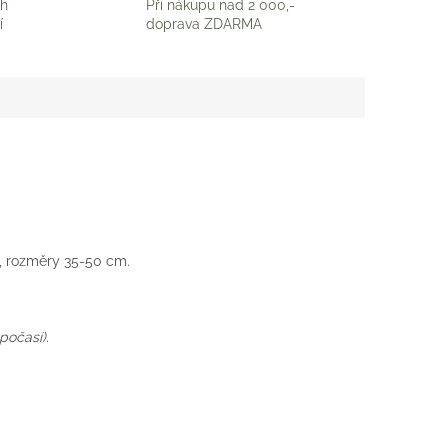
ch
Při nákupu nad 2 000,-
í
doprava ZDARMA
, rozměry 35-50 cm.
počasí).