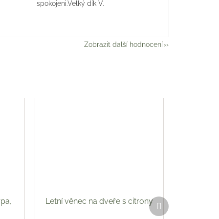
spokojeni.Velký dík V.
Zobrazit další hodnocení
rpa,
Letní věnec na dveře s citrony
Další
produkt