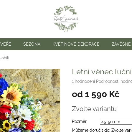
DVEŘE
SEZÓNA
KVĚTINOVÉ DEKORACE
ZÁVĚSNÉ
 obilí
Letní věnec luční
Průměrné
1 hodnocení
Podrobnosti hodn
hodnocení
od
1 590 Kč
produktu
je
5,0
Měrná
Zvolte variantu
z
cena:
5
hvězdiček.
Rozměr
Můžeme doručit do:
Zvolte var