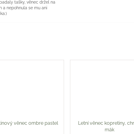
 padaly tašky, věnec držel na
h a nepohnula se mu ani
ka:)
tinový věnec ombre pastel
Letní věnec kopretiny, ch
mák