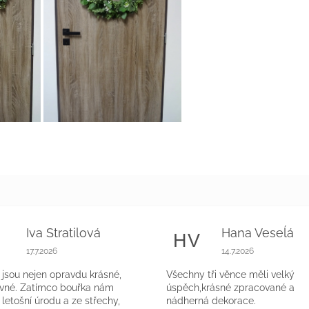
Iva Stratilová
Hana Veseĺá
S
HV
k.
Hodnocení obchodu je 5 z 5 hvězdiček.
Hodnocení obchodu 
17.7.2026
14.7.2026
jsou nejen opravdu krásné,
Všechny tři věnce měli velký
evné. Zatímco bouřka nám
úspěch,krásné zpracované a
a letošní úrodu a ze střechy,
nádherná dekorace.