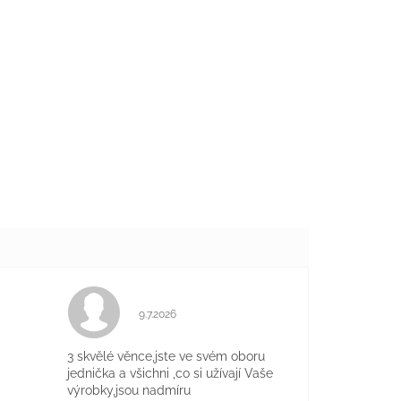
Hodnocení obchodu je 5 z 5 hvězdiček.
9.7.2026
je 5 z 5 hvězdiček.
3 skvělé věnce,jste ve svém oboru
jednička a všichni ,co si užívají Vaše
výrobky,jsou nadmíru