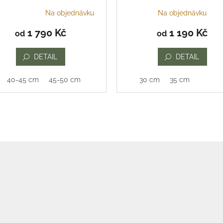
Na objednávku
Na objednávku
ěrné
ocení
1 790 Kč
1 190 Kč
od
od
uktu
DETAIL
DETAIL
40-45 cm
45-50 cm
30 cm
35 cm
iček.