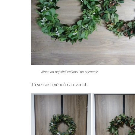
Věnce od největší velikosti po nejmenší
Tři velikosti věnců na dveřích: