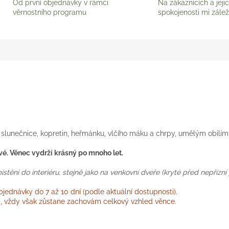
Od první objednávky v rámci
Na zákaznících a jeji
věrnostního programu
spokojenosti mi zálež
lunečnice, kopretin, heřmánku, vlčího máku a chrpy, umělým obilím
ivé. Věnec vydrží krásný po mnoho let.
ění do interiéru, stejně jako na venkovní dveře (kryté před nepřízní 
ednávky do 7 až 10 dní (podle aktuální dostupnosti).
i), vždy však zůstane zachovám celkový vzhled věnce.