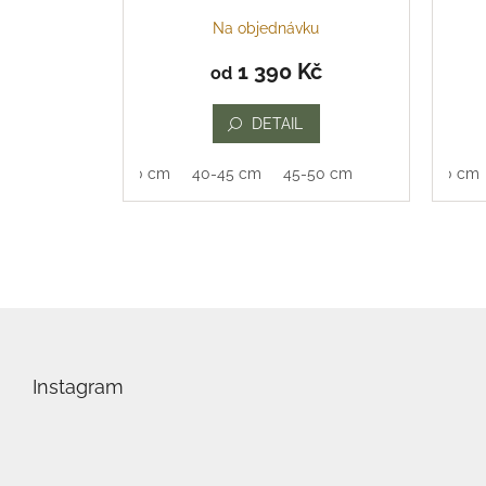
Na objednávku
Prům
hodn
1 390 Kč
od
prod
je
5,0
DETAIL
z
5
35-40 cm
40-45 cm
45-50 cm
35-40 cm
hvězd
Z
á
p
Instagram
a
t
í