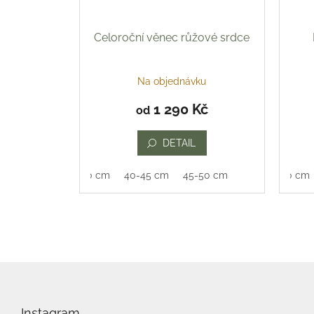
Celoroční věnec růžové srdce
Na objednávku
1 290 Kč
od
DETAIL
35-40 cm
40-45 cm
45-50 cm
35-40 cm
Z
á
p
Instagram