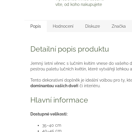
víte, od koho nakupujete
Popis
Hodnocení
Diskuze
Značka
Detailní popis produktu
Jemný letní věnec s lučním kvítím vnese do vašeho 
pestrou paletu lučních květin, které vytvářejí lehkou 
Tento dekorativní doplněk je ideální volbou pro ty, k
dominantou vašich dveří
či interiéru.
Hlavní informace
Dostupné velikosti:
35–40 cm
40–45 cm