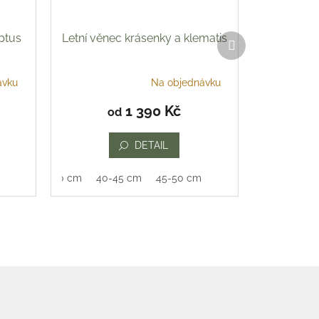
yptus
Letní věnec krásenky a klematis
Další
produkt
ávku
Na objednávku
Průměrné
hodnocení
1 390 Kč
od
produktu
je
5,0
DETAIL
z
5
35-40 cm
40-45 cm
45-50 cm
hvězdiček.