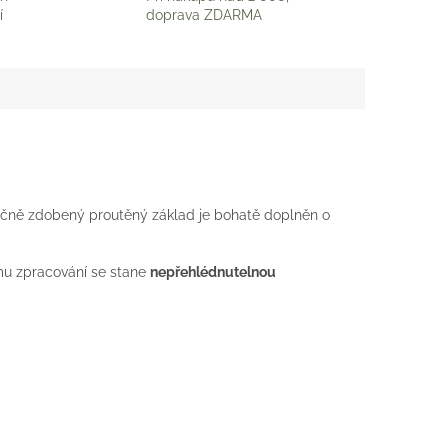
í
doprava ZDARMA
učně zdobený proutěný základ je bohatě doplněn o
nímu zpracování se stane
nepřehlédnutelnou