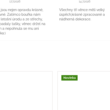
k.
Hodnocení obchodu je 5 z 5 hvězdiček.
Hodnocení obchodu 
17.7.2026
14.7.2026
jsou nejen opravdu krásné,
Všechny tři věnce měli velký
evné. Zatímco bouřka nám
úspěch,krásné zpracované a
a letošní úrodu a ze střechy,
nádherná dekorace.
 padaly tašky, věnec držel na
h a nepohnula se mu ani
ka:)
Novinka