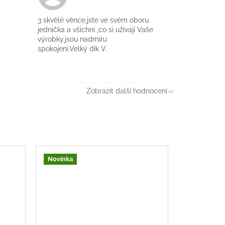
je 5 z 5 hvězdiček.
3 skvělé věnce,jste ve svém oboru
jednička a všichni ,co si užívají Vaše
výrobky,jsou nadmíru
spokojeni.Velký dík V.
Zobrazit další hodnocení
Novinka