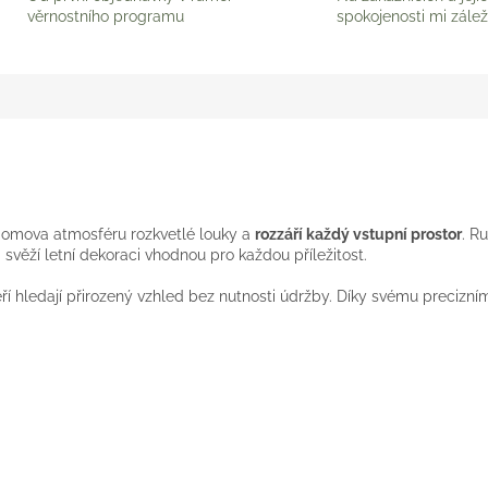
věrnostního programu
spokojenosti mi zálež
domova atmosféru rozkvetlé louky a
rozzáří každý vstupní prostor
. R
a svěží letní dekoraci vhodnou pro každou příležitost.
teří hledají přirozený vzhled bez nutnosti údržby. Díky svému preciz