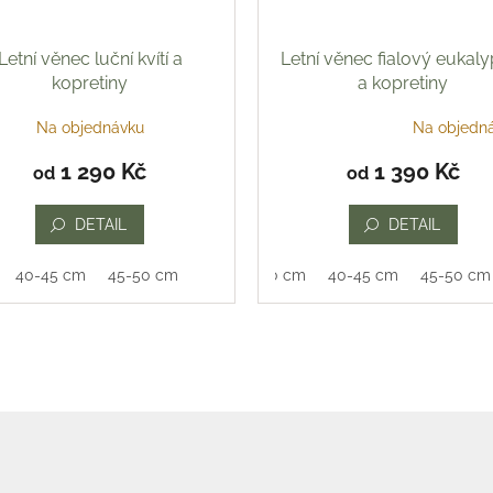
Letní věnec luční kvítí a
Letní věnec fialový eukal
kopretiny
a kopretiny
Na objednávku
Na objedn
Průměrné
hodnocení
1 290 Kč
1 390 Kč
od
od
produktu
je
5,0
DETAIL
DETAIL
z
5
40-45 cm
45-50 cm
35-40 cm
40-45 cm
45-50 cm
hvězdiček.