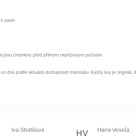
ní zeleň.
teré jsou chráněny před přímým nepříznivým počasím.
10 dnů podle aktuální dostupnosti materiálu. Každý kus je originál,
Iva Stratilová
Hana Veseĺá
S
HV