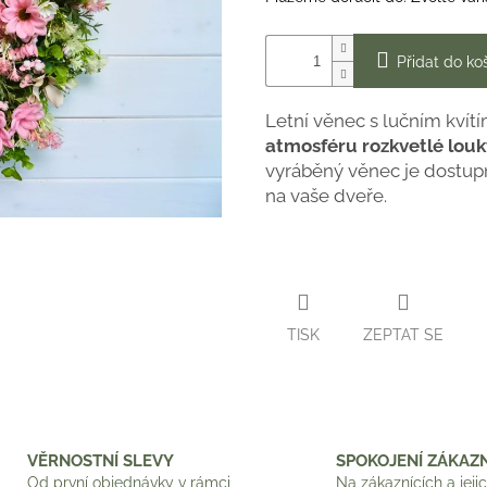
Přidat do ko
Letní věnec s lučním kví
atmosféru rozkvetlé louk
vyráběný věnec je dostupn
na vaše dveře.
TISK
ZEPTAT SE
VĚRNOSTNÍ SLEVY
SPOKOJENÍ ZÁKAZN
Od první objednávky v rámci
Na zákaznících a jeji