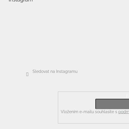
a
t
í
Sledovat na Instagramu
E
Odebírat newsletter
Vložením e-mailu souhlasíte s
podmí