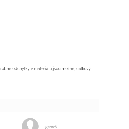
 drobné odchylky v materiálu jsou možné, celkový
Hodnocení obchodu je 5 z 5 hvězdiček.
9.7.2026