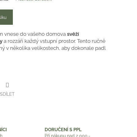
šíku
tím vnese do vašeho domova
svěží
y
a rozzáří každý vstupní prostor. Tento ručně
ý v několika velikostech, aby dokonale padl
SDÍLET
ÍCI
DORUČENÍ S PPL
ch
Při nákupu nad 2 000,-