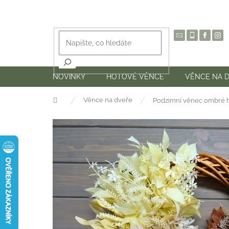
Přejít
na
obsah
NOVINKY
HOTOVÉ VĚNCE
VĚNCE NA 
Domů
Věnce na dveře
Podzimní věnec ombré h