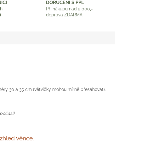
ÍCI
DORUČENÍ S PPL
ch
Při nákupu nad 2 000,-
í
doprava ZDARMA
ěry 30 a 35 cm (větvičky mohou mírně přesahovat).
počasí).
vzhled věnce.