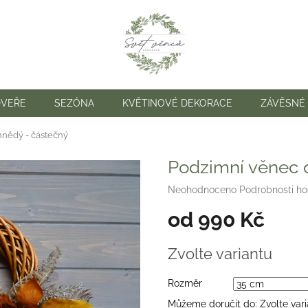
DVEŘE
SEZÓNA
KVĚTINOVÉ DEKORACE
ZÁVĚSNÉ
nědý - částečný
Podzimní věnec 
Průměrné
Neohodnoceno
Podrobnosti h
hodnocení
od
990 Kč
produktu
je
0,0
Měrná
Zvolte variantu
z
cena:
5
hvězdiček.
Rozměr
Můžeme doručit do:
Zvolte var