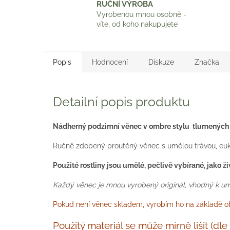
RUČNÍ VÝROBA
Vyrobenou mnou osobně -
víte, od koho nakupujete
Popis
Hodnocení
Diskuze
Značka
Detailní popis produktu
Nádherný podzimní věnec v ombre stylu tlumených 
Ručně zdobený proutěný věnec s umělou trávou, euk
Použité rostliny jsou umělé, pečlivě vybírané, jako ž
Každý věnec je mnou vyrobený originál, vhodný k umíst
Pokud není věnec skladem, vyrobím ho na základě obj
Použitý materiál se může mírně lišit (d