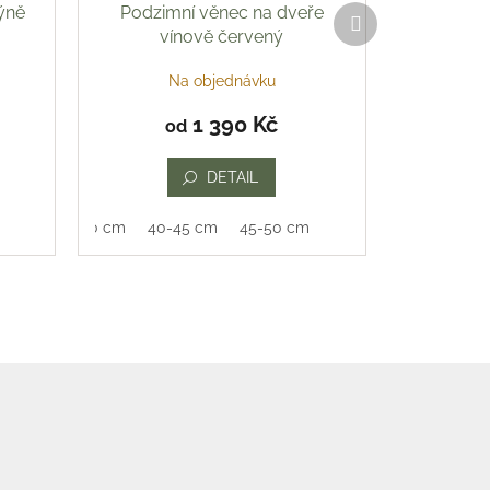
ýně
Podzimní věnec na dveře
Další
produkt
vínově červený
Na objednávku
1 390 Kč
od
DETAIL
35-40 cm
40-45 cm
45-50 cm