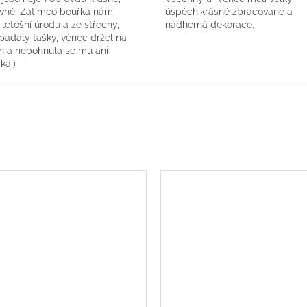
evné. Zatímco bouřka nám
úspěch,krásné zpracované a
a letošní úrodu a ze střechy,
nádherná dekorace.
 padaly tašky, věnec držel na
h a nepohnula se mu ani
ka:)