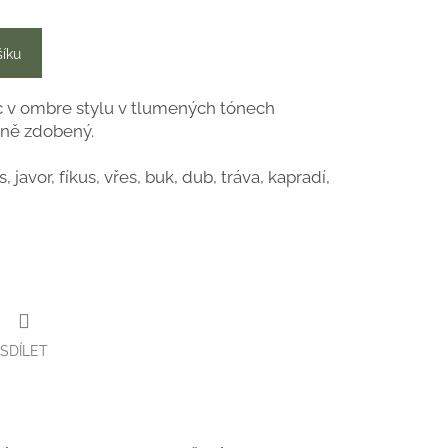
šíku
 v ombre stylu v tlumených tónech
čně zdobený.
 javor, fíkus, vřes, buk, dub, tráva, kapradí,
SDÍLET