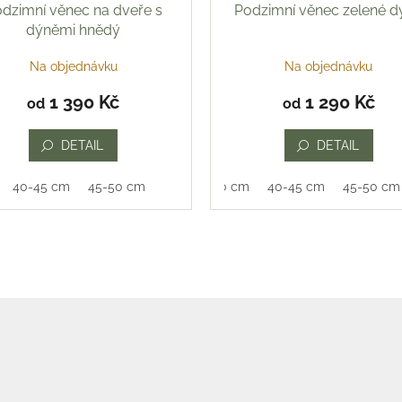
dzimní věnec na dveře s
Podzimní věnec zelené d
dýněmi hnědý
Na objednávku
Na objednávku
1 390 Kč
1 290 Kč
od
od
DETAIL
DETAIL
40-45 cm
45-50 cm
35-40 cm
40-45 cm
45-50 cm