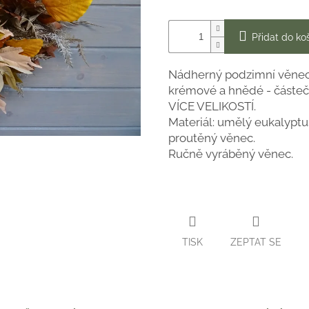
Přidat do ko
Nádherný podzimní věnec
krémové a hnědé - částe
VÍCE VELIKOSTÍ.
Materiál: umělý eukalyptus,
proutěný věnec.
Ručně vyráběný věnec.
TISK
ZEPTAT SE