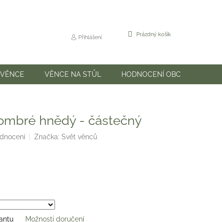
NÁKUPNÍ
Prázdný košík
Přihlášení
KOŠÍK
 VĚNCE
VĚNCE NA STŮL
HODNOCENÍ OBCHODU
ombré hnědý - částečný
odnocení
Značka:
Svět věnců
iantu
Možnosti doručení