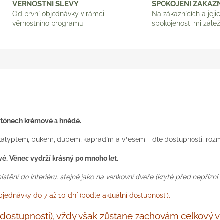
VĚRNOSTNÍ SLEVY
SPOKOJENÍ ZÁKAZN
Od první objednávky v rámci
Na zákaznících a jeji
věrnostního programu
spokojenosti mi zálež
tónech krémové a hnědé.
alyptem, bukem, dubem, kapradím a vřesem - dle dostupnosti, rozm
ivé. Věnec vydrží krásný po mnoho let.
ění do interiéru, stejně jako na venkovní dveře (kryté před nepřízní 
ednávky do 7 až 10 dní (podle aktuální dostupnosti).
le dostupnosti), vždy však zůstane zachovám celkový 