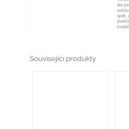
ale p
zničil
opět,,
dveříc
mašlič
Související produkty