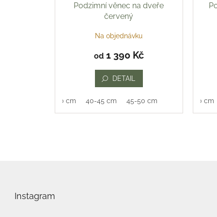
Podzimní věnec na dveře
Po
červený
Na objednávku
1 390 Kč
od
DETAIL
35-40 cm
40-45 cm
45-50 cm
35-40 cm
Z
á
p
Instagram
a
t