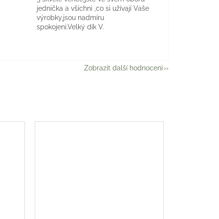
jednička a všichni ,co si užívají Vaše
výrobky,jsou nadmíru
spokojeni.Velký dík V.
Zobrazit další hodnocení