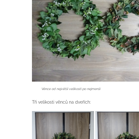
Věnce od největší velikosti po nejmenší
Tři velikosti věnců na dveřích: