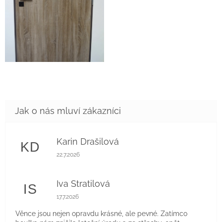
Karin Drašilová
KD
Hodnocení obchodu je 5 z 5 hvězdiček.
22.7.2026
Iva Stratilová
IS
Hodnocení obchodu je 5 z 5 hvězdiček.
17.7.2026
Věnce jsou nejen opravdu krásné, ale pevné. Zatímco