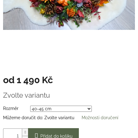
Věnce
na
stůl
Hodnocení
obchodu
Vše
o
nákupu
Časté
dotazy
(FAQ)
od
1 490 Kč
O
Měrná
mně
Zvolte variantu
cena:
Kontakty
Rozměr
Přihlášení
Můžeme doručit do:
Zvolte variantu
Možnosti doručení
Přidat do košíku