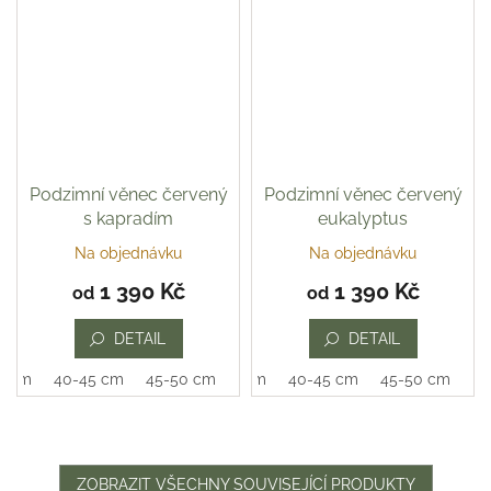
Podzimní věnec červený
Podzimní věnec červený
s kapradím
eukalyptus
Na objednávku
Na objednávku
Průměrné
hodnocení
1 390 Kč
1 390 Kč
od
od
produktu
je
DETAIL
DETAIL
5,0
z
0 cm
40-45 cm
45-50 cm
35-40 cm
40-45 cm
45-50 cm
5
hvězdiček.
ZOBRAZIT VŠECHNY SOUVISEJÍCÍ PRODUKTY