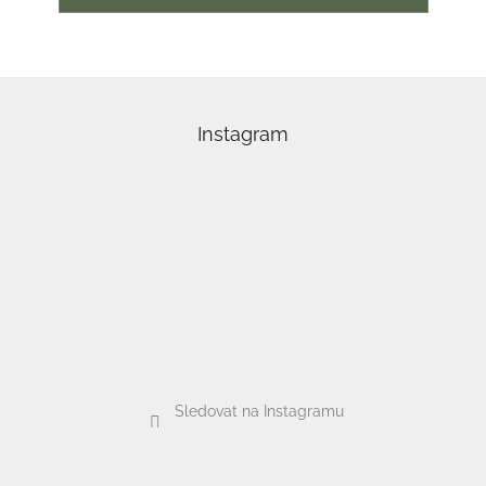
Z
á
p
Instagram
a
t
í
Sledovat na Instagramu
Odebírat newsletter