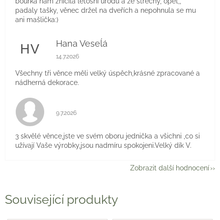
bouřka nám zničila letošní úrodu a ze střechy, opět,,
padaly tašky, věnec držel na dveřích a nepohnula se mu
ani mašlička:)
Hana Veseĺá
HV
Hodnocení obchodu je 5 z 5 hvězdiček.
14.7.2026
Všechny tři věnce měli velký úspěch,krásné zpracované a
nádherná dekorace.
Hodnocení obchodu je 5 z 5 hvězdiček.
9.7.2026
3 skvělé věnce,jste ve svém oboru jednička a všichni ,co si
užívají Vaše výrobky,jsou nadmíru spokojeni.Velký dík V.
Zobrazit další hodnocení
Související produkty