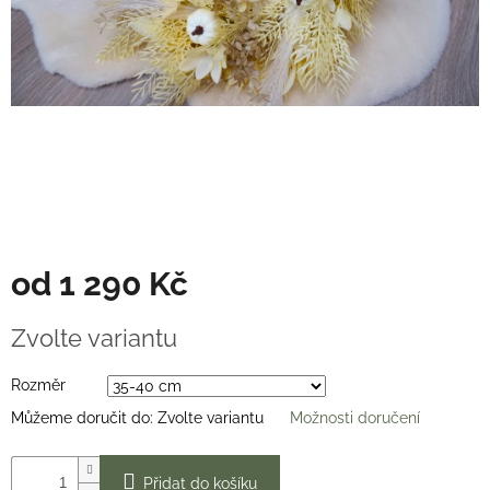
Věnce
na
stůl
Hodnocení
obchodu
Vše
o
nákupu
Časté
dotazy
(FAQ)
od
1 290 Kč
O
Měrná
mně
Zvolte variantu
cena:
Kontakty
Rozměr
Přihlášení
Můžeme doručit do:
Zvolte variantu
Možnosti doručení
Přidat do košíku