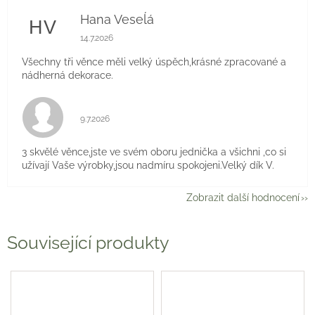
Hana Veseĺá
HV
Hodnocení obchodu je 5 z 5 hvězdiček.
14.7.2026
Všechny tři věnce měli velký úspěch,krásné zpracované a
nádherná dekorace.
Hodnocení obchodu je 5 z 5 hvězdiček.
9.7.2026
3 skvělé věnce,jste ve svém oboru jednička a všichni ,co si
užívají Vaše výrobky,jsou nadmíru spokojeni.Velký dík V.
Zobrazit další hodnocení
Související produkty