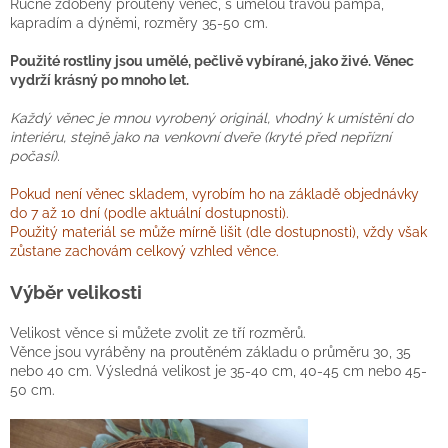
Ručně zdobený proutěný věnec, s umělou trávou pampa,
kapradím a dýněmi, rozměry 35-50 cm.
Použité rostliny jsou umělé, pečlivě vybírané, jako živé. Věnec
vydrží krásný po mnoho let.
Každý věnec je mnou vyrobený originál, vhodný k umístění do
interiéru, stejně jako na venkovní dveře (kryté před nepřízní
počasí).
Pokud není věnec skladem, vyrobím ho na základě objednávky
do 7 až 10 dní (podle aktuální dostupnosti).
Použitý materiál se může mírně lišit (dle dostupnosti), vždy však
zůstane zachovám celkový vzhled věnce.
Výběr velikosti
Velikost věnce si můžete zvolit ze tří rozměrů.
Věnce jsou vyráběny na proutěném základu o průměru 30, 35
nebo 40 cm. Výsledná velikost je 35-40 cm, 40-45 cm nebo 45-
50 cm.