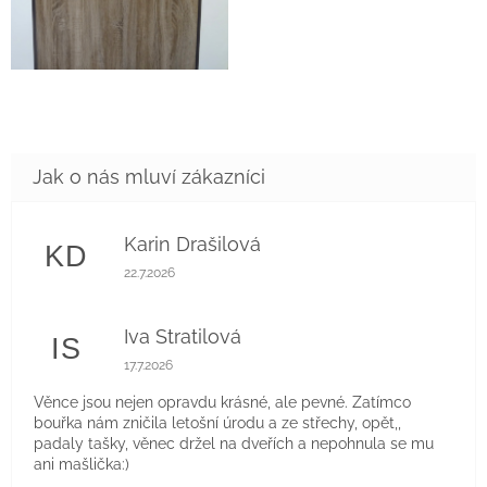
Karin Drašilová
KD
Hodnocení obchodu je 5 z 5 hvězdiček.
22.7.2026
Iva Stratilová
IS
Hodnocení obchodu je 5 z 5 hvězdiček.
17.7.2026
Věnce jsou nejen opravdu krásné, ale pevné. Zatímco
bouřka nám zničila letošní úrodu a ze střechy, opět,,
padaly tašky, věnec držel na dveřích a nepohnula se mu
ani mašlička:)