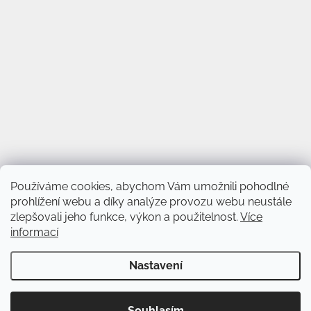
Používáme cookies, abychom Vám umožnili pohodlné
prohlížení webu a díky analýze provozu webu neustále
zlepšovali jeho funkce, výkon a použitelnost.
Více
informací
Vytvořil Shoptet
&
Nastavení
Copyright 2026
Svět věnců
. Všechna práva vyhrazena.
Upravit
Souhlasím