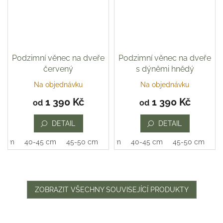
Podzimní věnec na dveře
Podzimní věnec na dveře
červený
s dýněmi hnědý
Na objednávku
Na objednávku
1 390 Kč
1 390 Kč
od
od
DETAIL
DETAIL
0 cm
40-45 cm
45-50 cm
35-40 cm
40-45 cm
45-50 cm
ZOBRAZIT VŠECHNY SOUVISEJÍCÍ PRODUKTY