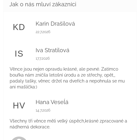
Karin Drašilová
KD
Hodnocení obchodu je 5 z 5 hvězdiček.
22.7.2026
Iva Stratilová
IS
Hodnocení obchodu je 5 z 5 hvězdiček.
17.7.2026
Věnce jsou nejen opravdu krásné, ale pevné. Zatímco
bouřka nám zničila letošní úrodu a ze střechy, opět,,
padaly tašky, věnec držel na dveřích a nepohnula se mu
ani mašlička:)
Hana Veseĺá
HV
Hodnocení obchodu je 5 z 5 hvězdiček.
14.7.2026
Všechny tři věnce měli velký úspěch,krásné zpracované a
nádherná dekorace.