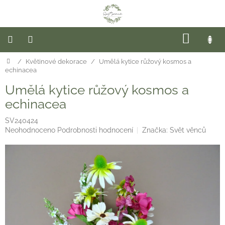
Přejít
na
obsah
NÁKUP
KOŠÍK
Domů
/
Květinové dekorace
/
Umělá kytice růžový kosmos a
Novinky
echinacea
Hotové
Umělá kytice růžový kosmos a
věnce
echinacea
Věnce
na
SV240424
dveře
Průměrné
Neohodnoceno
Podrobnosti hodnocení
Značka:
Svět věnců
hodnocení
produktu
Sezóna
je
0,0
z
Květinové
dekorace
5
hvězdiček.
Závěsné
věnce