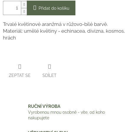
Přidat do košíku
Trvalé květinové aranžmá v růžovo-bílé barvě.
Materiál: umělé květiny - echinacea, divizna, kosmos,
hrách
ZEPTAT SE
SDÍLET
RUČNÍ VÝROBA
Vyrobenou mnou osobně - víte, od koho
nakupujete