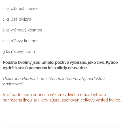
1 ks bílá echinacea
1 ks bílá divizna
1 ks krémový kosmos
1 ks růžový kosmos
3 ks růžový hrách
Použité květiny jsou umělé, pečlivě vybírané, jako živé. Kytice
vydrží krásná po mnoho let a nikdy neuvadne.
Dekorace vhodná k umístění do interiéru
, aby nedošlo k
poškození!
V případě nedostupnosti některé z květin může být tato
nahrazena jinou, tak, aby zůstal zachován celkový vzhled kytice.