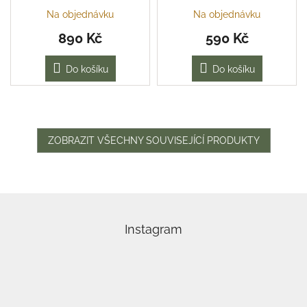
Na objednávku
Na objednávku
890 Kč
590 Kč
Do košíku
Do košíku
ZOBRAZIT VŠECHNY SOUVISEJÍCÍ PRODUKTY
Z
á
p
Instagram
a
t
í