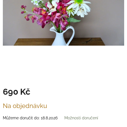
Věnce
na
stůl
Hodnocení
obchodu
Vše
o
nákupu
Časté
dotazy
(FAQ)
O
mně
690 Kč
Kontakty
Měrná
Na objednávku
cena:
Přihlášení
Můžeme doručit do:
18.8.2026
Možnosti doručení