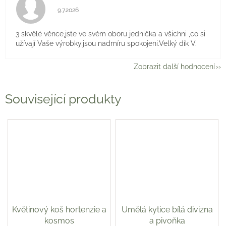
Hodnocení obchodu je 5 z 5 hvězdiček.
9.7.2026
3 skvělé věnce,jste ve svém oboru jednička a všichni ,co si
užívají Vaše výrobky,jsou nadmíru spokojeni.Velký dík V.
Zobrazit další hodnocení
Související produkty
Květinový koš hortenzie a
Umělá kytice bílá divizna
kosmos
a pivoňka