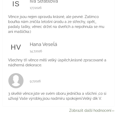
Iva Stratilová
IS
Hodnocení obchodu je 5 z 5 hvězdiček.
17.7.2026
Věnce jsou nejen opravdu krásné, ale pevné. Zatímco
bouřka nám zničila letošní úrodu a ze střechy, opět,,
padaly tašky, věnec držel na dveřích a nepohnula se mu
ani mašlička:)
Hana Veseĺá
HV
Hodnocení obchodu je 5 z 5 hvězdiček.
14.7.2026
Všechny tři věnce měli velký úspěch,krásné zpracované a
nádherná dekorace.
Hodnocení obchodu je 5 z 5 hvězdiček.
9.7.2026
3 skvělé věnce,jste ve svém oboru jednička a všichni ,co si
užívají Vaše výrobky,jsou nadmíru spokojeni.Velký dík V.
Zobrazit další hodnocení