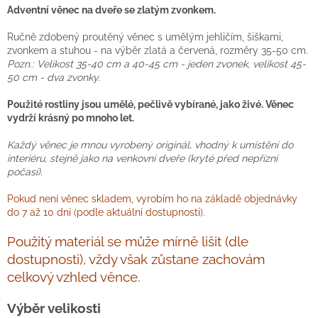
Adventní věnec na dveře se zlatým zvonkem.
Ručně zdobený proutěný věnec s umělým jehličím, šiškami,
zvonkem a stuhou - na výběr zlatá a červená, rozměry 35-50 cm.
Pozn.: Velikost 35-40 cm a 40-45 cm - jeden zvonek, velikost 45-
50 cm - dva zvonky.
Použité rostliny jsou umělé, pečlivě vybírané, jako živé. Věnec
vydrží krásný po mnoho let.
Každý věnec je mnou vyrobený originál, vhodný k umístění do
interiéru, stejně jako na venkovní dveře (kryté před nepřízní
počasí).
Pokud není věnec skladem, vyrobím ho na základě objednávky
do 7 až 10 dní (podle aktuální dostupnosti).
Použitý materiál se může mírně lišit (dle
dostupnosti), vždy však zůstane zachovám
celkový vzhled věnce.
Výběr velikosti