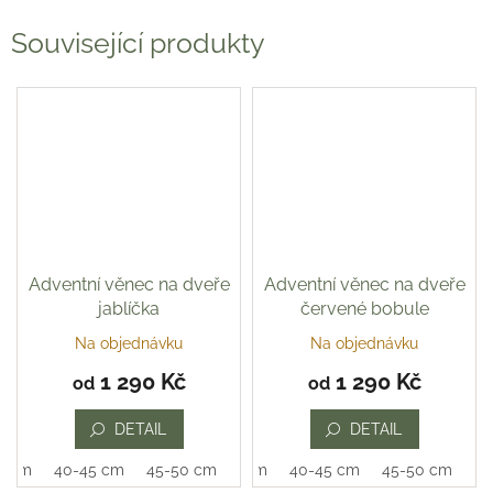
Související produkty
Adventní věnec na dveře
Adventní věnec na dveře
jablíčka
červené bobule
Na objednávku
Na objednávku
1 290 Kč
1 290 Kč
od
od
DETAIL
DETAIL
0 cm
40-45 cm
45-50 cm
35-40 cm
40-45 cm
45-50 cm