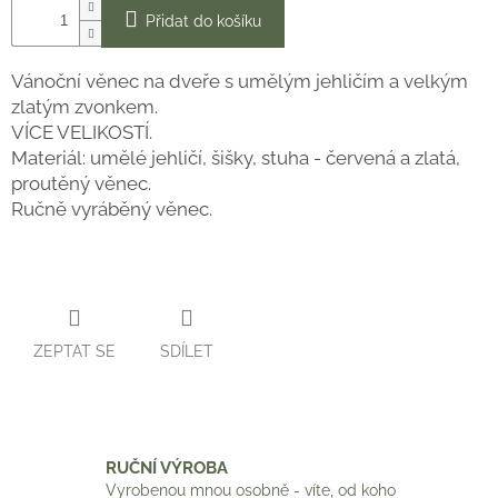
Přidat do košíku
Vánoční věnec na dveře s umělým jehličím a velkým
zlatým zvonkem.
VÍCE VELIKOSTÍ.
Materiál: umělé jehličí, šišky, stuha - červená a zlatá,
proutěný věnec.
Ručně vyráběný věnec.
ZEPTAT SE
SDÍLET
RUČNÍ VÝROBA
Vyrobenou mnou osobně - víte, od koho