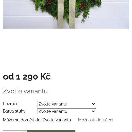
Věnce
na
stůl
Hodnocení
obchodu
Vše
o
nákupu
Časté
dotazy
(FAQ)
od
1 290 Kč
O
Měrná
mně
Zvolte variantu
cena:
Kontakty
Rozměr
Barva stuhy
Přihlášení
Můžeme doručit do:
Zvolte variantu
Možnosti doručení