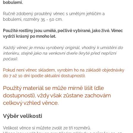
bobulemi.
Ručně zdobený proutěný věnec s umělým jehličím a
bobulemi, rozměry 35 - 50 cm.
Použité rostliny jsou umělé, pečlivě vybírané, jako živé. Věnec
vydrží krásný po mnoho let.
Každý věnec je mnou vyrobený originál, vhodný k umístění do
interiéru, stejně jako na venkovní dveře (kryté před nepřízní
počasí).
Pokud není věnec skladem, vyrobím ho na základě objednávky
do 7 až 10 dní (podle aktuální dostupnosti).
Použitý materiál se může mírně lišit (dle
dostupnosti), vždy však zůstane zachovám
celkový vzhled věnce.
Výběr velikosti
Velikost věnce si můžete zvolit ze tří rozměrů.