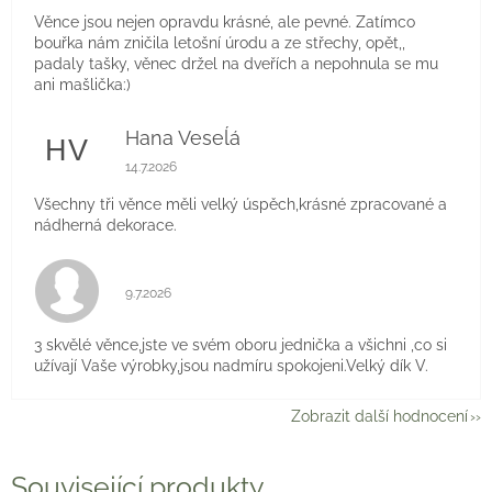
Věnce jsou nejen opravdu krásné, ale pevné. Zatímco
bouřka nám zničila letošní úrodu a ze střechy, opět,,
padaly tašky, věnec držel na dveřích a nepohnula se mu
ani mašlička:)
Hana Veseĺá
HV
Hodnocení obchodu je 5 z 5 hvězdiček.
14.7.2026
Všechny tři věnce měli velký úspěch,krásné zpracované a
nádherná dekorace.
Hodnocení obchodu je 5 z 5 hvězdiček.
9.7.2026
3 skvělé věnce,jste ve svém oboru jednička a všichni ,co si
užívají Vaše výrobky,jsou nadmíru spokojeni.Velký dík V.
Zobrazit další hodnocení
Související produkty