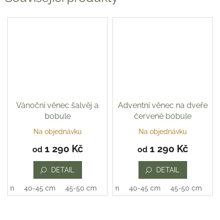
Vánoční věnec šalvěj a
Adventní věnec na dveře
bobule
červené bobule
Na objednávku
Na objednávku
1 290 Kč
1 290 Kč
od
od
DETAIL
DETAIL
0 cm
40-45 cm
45-50 cm
35-40 cm
40-45 cm
45-50 cm