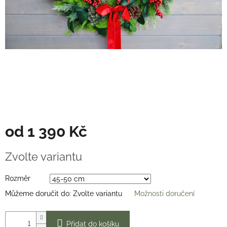
Věnce
na
stůl
Hodnocení
obchodu
Vše
o
nákupu
Časté
dotazy
(FAQ)
od
1 390 Kč
O
Měrná
mně
Zvolte variantu
cena:
Kontakty
Rozměr
Přihlášení
Můžeme doručit do:
Zvolte variantu
Možnosti doručení
Přidat do košíku