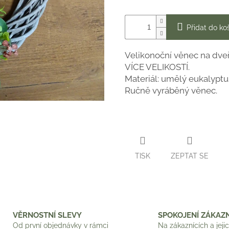
Přidat do ko
Velikonoční věnec na dveř
VÍCE VELIKOSTÍ.
Materiál: umělý eukalyptus
Ručně vyráběný věnec.
TISK
ZEPTAT SE
VĚRNOSTNÍ SLEVY
SPOKOJENÍ ZÁKAZN
Od první objednávky v rámci
Na zákaznících a jeji