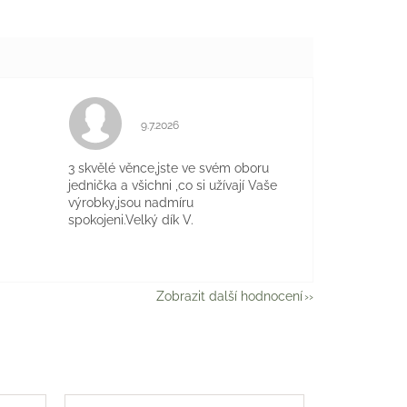
Hodnocení obchodu je 5 z 5 hvězdiček.
9.7.2026
je 5 z 5 hvězdiček.
3 skvělé věnce,jste ve svém oboru
jednička a všichni ,co si užívají Vaše
výrobky,jsou nadmíru
spokojeni.Velký dík V.
Zobrazit další hodnocení