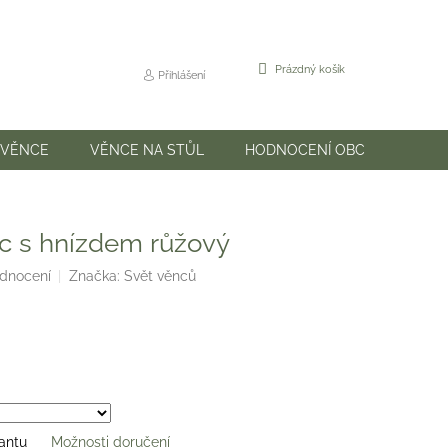
NÁKUPNÍ
Prázdný košík
Přihlášení
KOŠÍK
 VĚNCE
VĚNCE NA STŮL
HODNOCENÍ OBCHODU
ec s hnízdem růžový
odnocení
Značka:
Svět věnců
iantu
Možnosti doručení