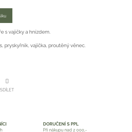
šíku
e s vajíčky a hnízdem.
, pryskyřník, vajíčka, proutěný věnec.
SDÍLET
ÍCI
DORUČENÍ S PPL
ch
Při nákupu nad 2 000,-