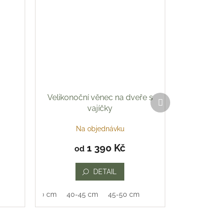
Velikonoční věnec na dveře s
Další
produkt
vajíčky
Na objednávku
1 390 Kč
od
DETAIL
35-40 cm
40-45 cm
45-50 cm