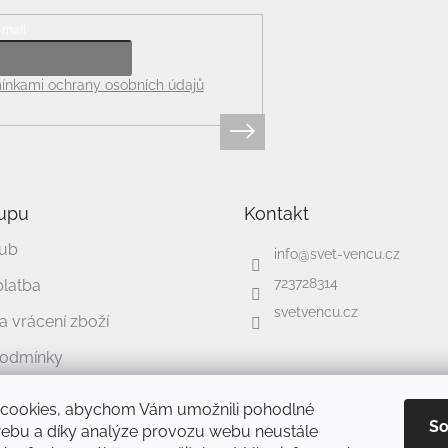
-mail
nkami ochrany osobních údajů
upu
Kontakt
lub
info
@
svet-vencu.cz
723728314
platba
svetvencu.cz
 vrácení zboží
podmínky
chrany osobních údajů
cookies, abychom Vám umožnili pohodlné
So
webu a díky analýze provozu webu neustále