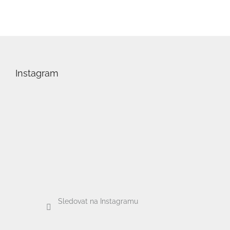
Z
á
p
Instagram
a
t
í
Sledovat na Instagramu