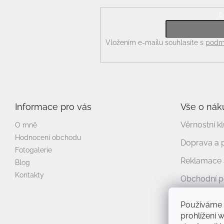
E
Odebírat newsletter
Vložením e-mailu souhlasíte s
podmí
Informace pro vás
Vše o nák
Věrnostní k
O mně
Hodnocení obchodu
Doprava a 
Fotogalerie
Reklamace a
Blog
Kontakty
Obchodní 
Podmínky o
Používáme 
prohlížení 