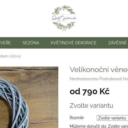
DVEŘE
SEZÓNA
KVĚTINOVÉ DEKORACE
ZÁVĚSNÉ
ízdem růžový
Velikonoční věn
Průměrné
Neohodnoceno
Podrobnosti h
hodnocení
od
790 Kč
produktu
je
0,0
Měrná
Zvolte variantu
z
cena:
5
hvězdiček.
Rozměr
Můžeme doručit do:
Zvolte var