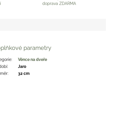
í
doprava ZDARMA
plňkové parametry
egorie
:
Věnce na dveře
dobí
:
Jaro
změr
:
32 cm