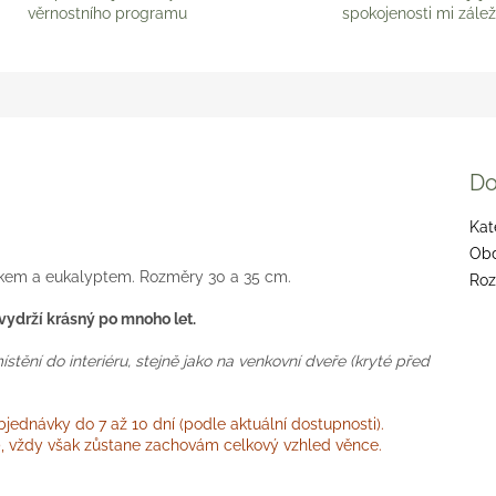
věrnostního programu
spokojenosti mi zálež
Do
Kat
Ob
kem a eukalyptem. Rozměry 30 a 35 cm.
Ro
 vydrží krásný po mnoho let.
tění do interiéru, stejně jako na venkovní dveře (kryté před
ednávky do 7 až 10 dní (podle aktuální dostupnosti).
i), vždy však zůstane zachovám celkový vzhled věnce.