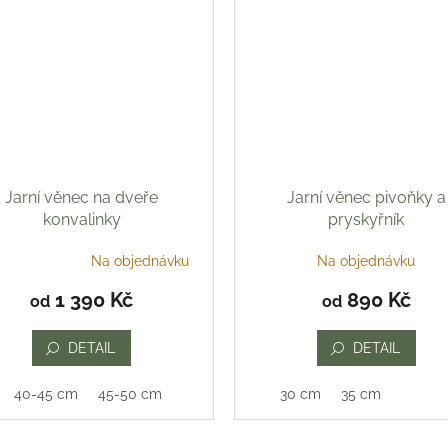
Jarní věnec na dveře
Jarní věnec pivoňky a
konvalinky
pryskyřník
Na objednávku
Na objednávku
ěrné
ocení
1 390 Kč
890 Kč
od
od
uktu
DETAIL
DETAIL
40-45 cm
45-50 cm
30 cm
35 cm
iček.