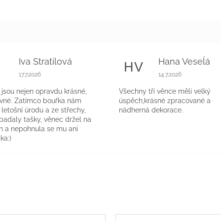
Iva Stratilová
Hana Veseĺá
S
HV
k.
Hodnocení obchodu je 5 z 5 hvězdiček.
Hodnocení obchodu 
17.7.2026
14.7.2026
jsou nejen opravdu krásné,
Všechny tři věnce měli velký
evné. Zatímco bouřka nám
úspěch,krásné zpracované a
a letošní úrodu a ze střechy,
nádherná dekorace.
 padaly tašky, věnec držel na
h a nepohnula se mu ani
ka:)