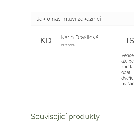
Karin Drašilová
KD
I
Hodnocení obchodu je 5 z 5 hvězdiče
22.7.2026
Věnce 
ale p
zničil
opět,,
dveříc
mašlič
Související produkty