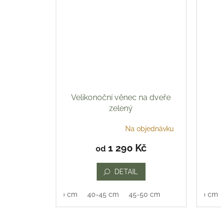
Velikonoční věnec na dveře
zelený
Na objednávku
Průměrné
Prům
hodnocení
hodn
1 290 Kč
od
produktu
prod
je
je
5,0
5,0
DETAIL
z
z
5
5
35-40 cm
40-45 cm
45-50 cm
35-40 cm
hvězdiček.
hvězd