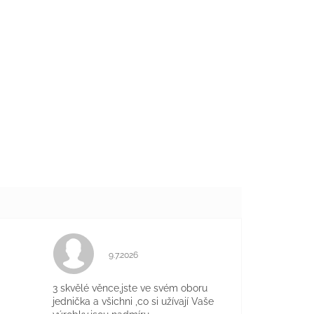
Hodnocení obchodu je 5 z 5 hvězdiček.
9.7.2026
je 5 z 5 hvězdiček.
3 skvělé věnce,jste ve svém oboru
jednička a všichni ,co si užívají Vaše