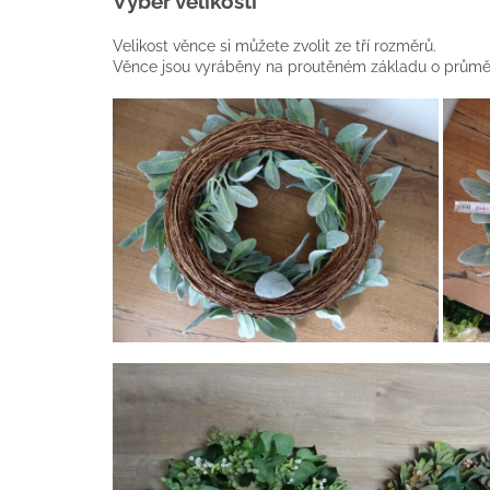
Výběr velikosti
Velikost věnce si můžete zvolit ze tří rozměrů.
Věnce jsou vyráběny na proutěném základu o průměr