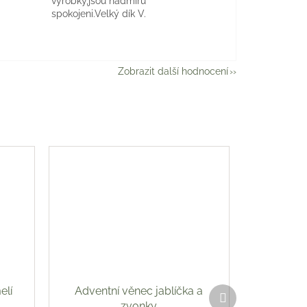
výrobky,jsou nadmíru
spokojeni.Velký dík V.
Zobrazit další hodnocení
elí
Adventní věnec jablíčka a
Další
produkt
zvonky