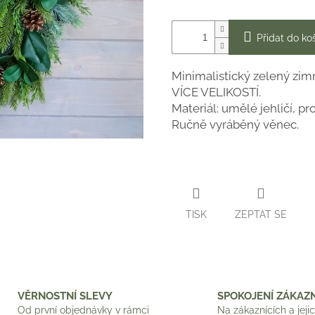
Přidat do ko
Minimalistický zelený zim
VÍCE VELIKOSTÍ.
Materiál: umělé jehličí, p
Ručně vyráběný věnec.
TISK
ZEPTAT SE
VĚRNOSTNÍ SLEVY
SPOKOJENÍ ZÁKAZN
Od první objednávky v rámci
Na zákaznících a jeji