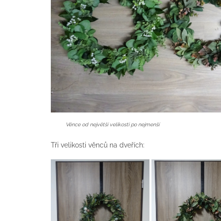
Věnce od největší velikosti po nejmenší
Tři velikosti věnců na dveřích: