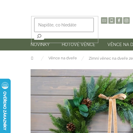
Přejít
na
obsah
NOVINKY
HOTOVÉ VĚNCE
VĚNCE NA 
Domů
Věnce na dveře
Zimní věnec na dveře z