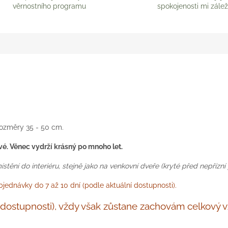
věrnostního programu
spokojenosti mi zálež
ozměry 35 - 50 cm.
ivé. Věnec vydrží krásný po mnoho let.
ění do interiéru, stejně jako na venkovní dveře (kryté před nepřízní 
ednávky do 7 až 10 dní (podle aktuální dostupnosti).
le dostupnosti), vždy však zůstane zachovám celkový 