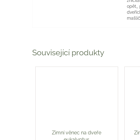
zničil
opět,,
dveříc
mašlič
Související produkty
Zimní věnec na dveře
Zi
eukalyptus