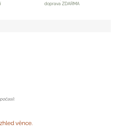
í
doprava ZDARMA
počasí).
vzhled věnce.