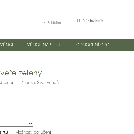
NÁKUPNÍ
Prázdný košík
Přihlášení
KOŠÍK
 VĚNCE
VĚNCE NA STŮL
HODNOCENÍ OBCHODU
veře zelený
odnocení
Značka:
Svět věnců
iantu
Možnosti doručení