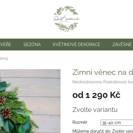
DVEŘE
SEZÓNA
KVĚTINOVÉ DEKORACE
ZÁVĚSNÉ
elený
Zimní věnec na d
Průměrné
Neohodnoceno
Podrobnosti h
hodnocení
od
1 290 Kč
produktu
je
0,0
Měrná
Zvolte variantu
z
cena:
5
hvězdiček.
Rozměr
Můžeme doručit do:
Zvolte var