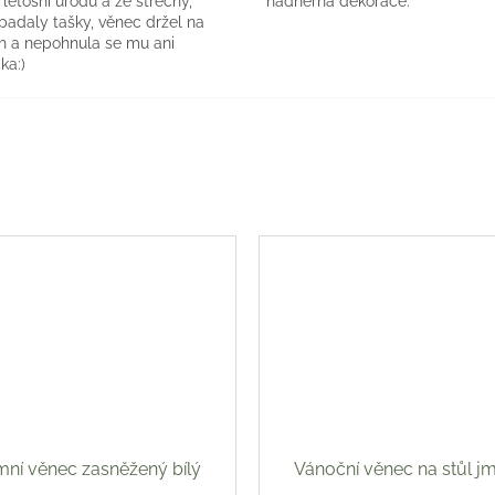
a letošní úrodu a ze střechy,
nádherná dekorace.
 padaly tašky, věnec držel na
h a nepohnula se mu ani
ka:)
mní věnec zasněžený bílý
Vánoční věnec na stůl jm