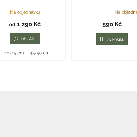
Na objednávku
Na objedn
Průměrné
hodnocení
1 290 Kč
590 Kč
od
produktu
je
5,0
DETAIL
Do košíku
z
5
40-45 cm
45-50 cm
hvězdiček.