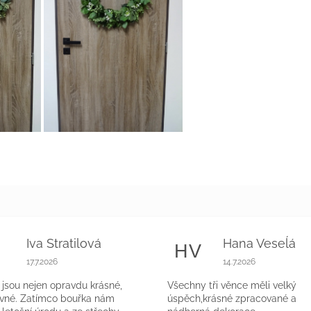
Iva Stratilová
Hana Veseĺá
S
HV
k.
Hodnocení obchodu je 5 z 5 hvězdiček.
Hodnocení obchodu 
17.7.2026
14.7.2026
jsou nejen opravdu krásné,
Všechny tři věnce měli velký
evné. Zatímco bouřka nám
úspěch,krásné zpracované a