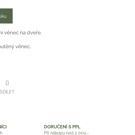
šíku
ní věnec na dveře.
routěný věnec.
SDÍLET
ÍCI
DORUČENÍ S PPL
ch
Při nákupu nad 2 000,-