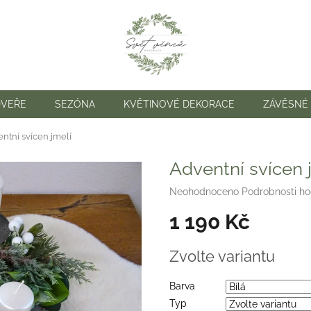
DVEŘE
SEZÓNA
KVĚTINOVÉ DEKORACE
ZÁVĚSNÉ
ntní svícen jmelí
Adventní svícen 
Průměrné
Neohodnoceno
Podrobnosti h
hodnocení
1 190 Kč
produktu
je
0,0
Měrná
Zvolte variantu
z
cena:
5
hvězdiček.
Barva
Typ