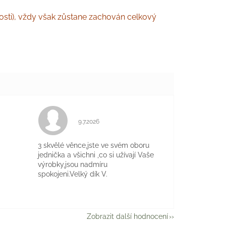
nosti), vždy však zůstane zachován celkový
Hodnocení obchodu je 5 z 5 hvězdiček.
9.7.2026
je 5 z 5 hvězdiček.
3 skvělé věnce,jste ve svém oboru
jednička a všichni ,co si užívají Vaše
výrobky,jsou nadmíru
spokojeni.Velký dík V.
Zobrazit další hodnocení