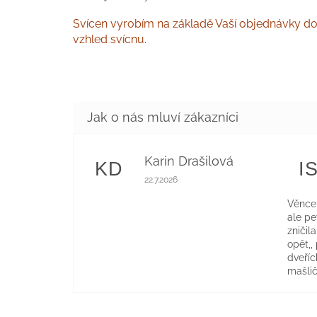
Svícen vyrobím na základě Vaší objednávky do 7
vzhled svícnu.
Karin Drašilová
KD
I
Hodnocení obchodu je 5 z 5 hvězdiče
22.7.2026
Věnce 
ale p
zničil
opět,,
dveříc
mašlič