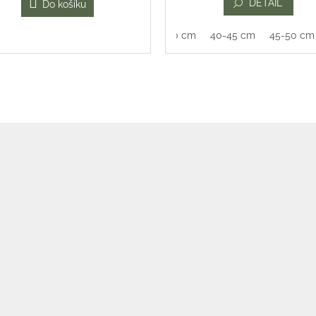
DETAIL
Do košíku
35-40 cm
40-45 cm
45-50 cm