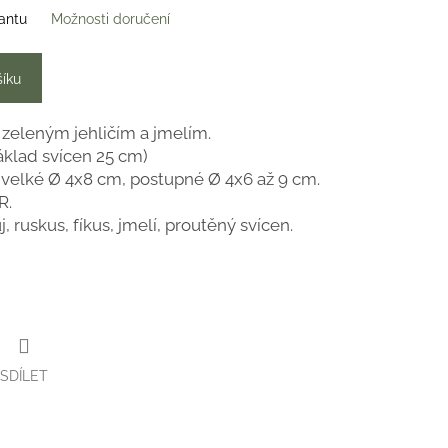
iantu
Možnosti doručení
šíku
 zeleným jehličím a jmelím.
áklad svícen 25 cm)
 velké Ø 4x8 cm, postupné Ø 4x6 až 9 cm.
R.
j, ruskus, fíkus, jmelí, proutěný svícen.
SDÍLET