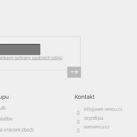
-mail
nkami ochrany osobních údajů
upu
Kontakt
lub
info
@
svet-vencu.cz
723728314
platba
svetvencu.cz
 vrácení zboží