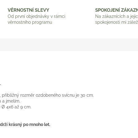
VĚRNOSTNÍ SLEVY
SPOKOJENÍ ZÁKAZN
Od první objednávky v rámci
Na zákaznících a jeji
věrnostního programu
spokojenosti mi zálež
.
, přibližný rozměr ozdobeného svícnu je 30 cm.
 a jmelím.
 Ø 4x6 až 9 cm.
drží krásný po mnoho let.