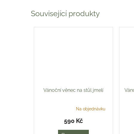
Související produkty
Vánoční věnec na stůl jmelí
Váno
Na objednávku
Průměrné
hodnocení
590 Kč
produktu
je
5,0