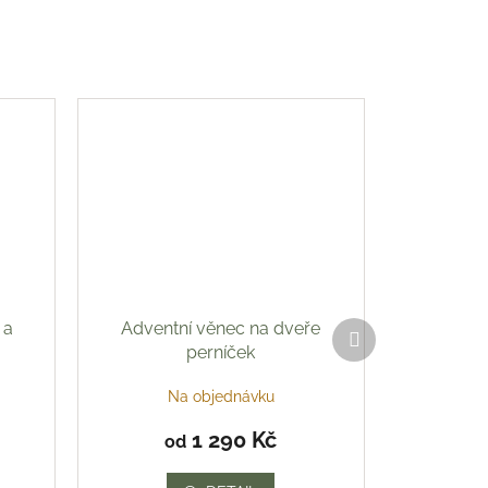
 a
Adventní věnec na dveře
Další
produkt
perníček
Na objednávku
1 290 Kč
od