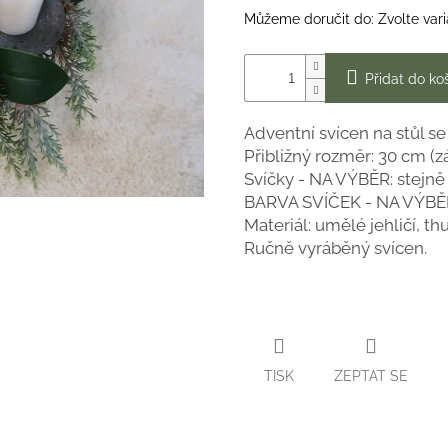
Můžeme doručit do:
Zvolte var
Přidat do ko
Adventní svícen na stůl se
Přibližný rozměr: 30 cm (z
Svíčky - NA VÝBĚR: stejně
BARVA SVÍČEK - NA VÝBĚ
Materiál: umělé jehličí, thu
Ručně vyráběný svícen.
TISK
ZEPTAT SE