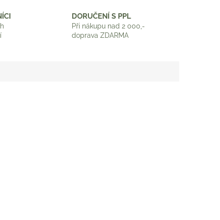
ÍCI
DORUČENÍ S PPL
ch
Při nákupu nad 2 000,-
í
doprava ZDARMA