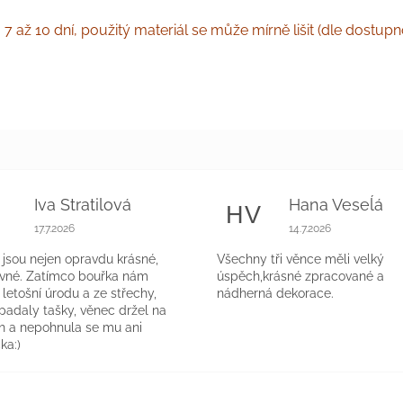
 až 10 dní, použitý materiál se může mírně lišit (dle dostup
Iva Stratilová
Hana Veseĺá
S
HV
k.
Hodnocení obchodu je 5 z 5 hvězdiček.
Hodnocení obchodu 
17.7.2026
14.7.2026
jsou nejen opravdu krásné,
Všechny tři věnce měli velký
evné. Zatímco bouřka nám
úspěch,krásné zpracované a
a letošní úrodu a ze střechy,
nádherná dekorace.
 padaly tašky, věnec držel na
h a nepohnula se mu ani
ka:)