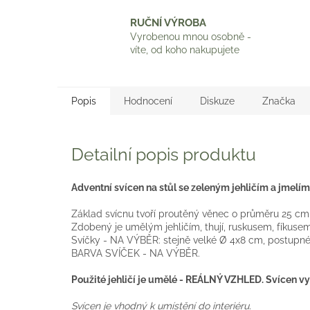
RUČNÍ VÝROBA
Vyrobenou mnou osobně -
víte, od koho nakupujete
Popis
Hodnocení
Diskuze
Značka
Detailní popis produktu
Adventní svícen na stůl se zeleným jehličím a jmelím
Základ svícnu tvoří proutěný věnec o průměru 25 cm
Zdobený je umělým jehličím, thují, ruskusem, fíkusem
Svíčky - NA VÝBĚR: stejně velké Ø 4x8 cm, postupné
BARVA SVÍČEK - NA VÝBĚR.
Použité jehličí je umělé - REÁLNÝ VZHLED. Svícen vy
Svícen je vhodný k umístění do interiéru.