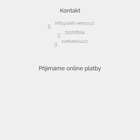
Kontakt
info
@
svet-vencu.cz
723728314
svetvencu.cz
Přijímáme online platby