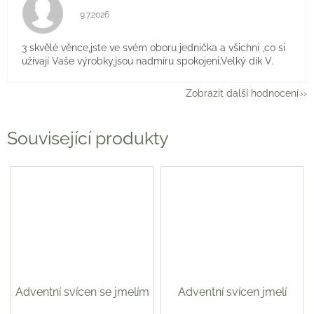
Hodnocení obchodu je 5 z 5 hvězdiček.
9.7.2026
3 skvělé věnce,jste ve svém oboru jednička a všichni ,co si
užívají Vaše výrobky,jsou nadmíru spokojeni.Velký dík V.
Zobrazit další hodnocení
Související produkty
Adventní svícen se jmelím
Adventní svícen jmelí