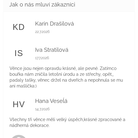
Karin Drašilová
KD
Hodnocení obchodu je 5 z 5 hvězdiček.
22.7.2026
Iva Stratilová
IS
Hodnocení obchodu je 5 z 5 hvězdiček.
17.7.2026
Věnce jsou nejen opravdu krásné, ale pevné. Zatímco
bouřka nám zničila letošní úrodu a ze střechy, opět,,
padaly tašky, věnec držel na dveřích a nepohnula se mu
ani mašlička:)
Hana Veseĺá
HV
Hodnocení obchodu je 5 z 5 hvězdiček.
14.7.2026
Všechny tři věnce měli velký úspěch,krásné zpracované a
nádherná dekorace.