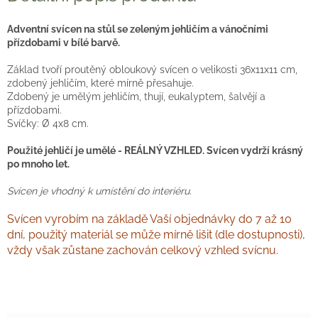
Adventní svícen na stůl se zeleným jehličím a vánočními
přízdobami v bílé barvě.
Základ tvoří proutěný obloukový svícen o velikosti 36x11x11 cm,
zdobený jehličím, které mírně přesahuje.
Zdobený je umělým jehličím, thují, eukalyptem, šalvějí a
přízdobami.
Svíčky: Ø 4x8 cm.
Použité jehličí je umělé - REÁLNÝ VZHLED. Svícen vydrží krásný
po mnoho let.
Svícen je vhodný k umístění do interiéru.
Svícen vyrobím na základě Vaší objednávky do 7 až 10
dní, použitý materiál se může mírně lišit (dle dostupnosti),
vždy však zůstane zachován celkový vzhled svícnu.