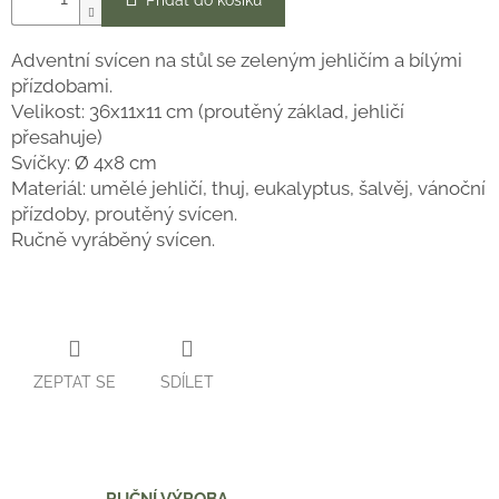
Přidat do košíku
Adventní svícen na stůl se zeleným jehličím a bílými
přízdobami.
Velikost: 36x11x11 cm (proutěný základ, jehličí
přesahuje)
Svíčky: Ø 4x8 cm
Materiál: umělé jehličí, thuj, eukalyptus, šalvěj, vánoční
přízdoby, proutěný svícen.
Ručně vyráběný svícen.
ZEPTAT SE
SDÍLET
RUČNÍ VÝROBA