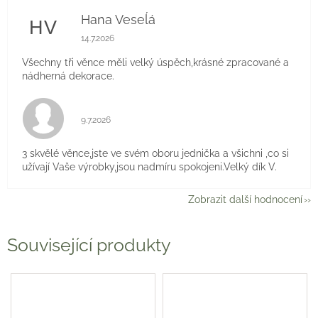
Hana Veseĺá
HV
Hodnocení obchodu je 5 z 5 hvězdiček.
14.7.2026
Všechny tři věnce měli velký úspěch,krásné zpracované a
nádherná dekorace.
Hodnocení obchodu je 5 z 5 hvězdiček.
9.7.2026
3 skvělé věnce,jste ve svém oboru jednička a všichni ,co si
užívají Vaše výrobky,jsou nadmíru spokojeni.Velký dík V.
Zobrazit další hodnocení
Související produkty