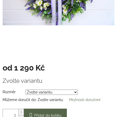
Věnce
na
stůl
Hodnocení
obchodu
Vše
o
nákupu
Časté
dotazy
(FAQ)
od
1 290 Kč
O
Měrná
mně
Zvolte variantu
cena:
Kontakty
Rozměr
Přihlášení
Můžeme doručit do:
Zvolte variantu
Možnosti doručení
Přidat do košíku