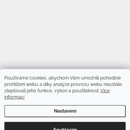
Používáme cookies, abychom Vám umožnili pohodlné
prohlížení webu a díky analýze provozu webu neustále
zlepšovali jeho funkce, výkon a použitelnost.
Více
informací
Vytvořil Shoptet
&
Nastavení
Copyright 2026
Svět věnců
. Všechna práva vyhrazena.
Upravit
Souhlasím