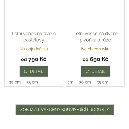
Letní věnec na dveře
Letní věnec na dveře
pastelový
pivoňka a růže
Na objednávku
Na objednávku
Průměrné
hodnocení
790 Kč
690 Kč
od
od
produktu
je
DETAIL
DETAIL
5,0
z
30 cm
35 cm
25 cm
30 cm
35 cm
5
hvězdiček.
ZOBRAZIT VŠECHNY SOUVISEJÍCÍ PRODUKTY