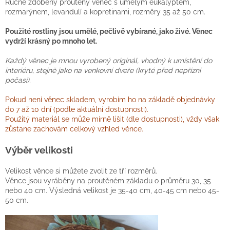
Ručně zdobený proutěný věnec s umělým eukalyptem,
rozmarýnem, levandulí a kopretinami, rozměry 35 až 50 cm.
Použité rostliny jsou umělé, pečlivě vybírané, jako živé. Věnec
vydrží krásný po mnoho let.
Každý věnec je mnou vyrobený originál, vhodný k umístění do
interiéru, stejně jako na venkovní dveře (kryté před nepřízní
počasí).
Pokud není věnec skladem, vyrobím ho na základě objednávky
do 7 až 10 dní (podle aktuální dostupnosti).
Použitý materiál se může mírně lišit (dle dostupnosti), vždy však
zůstane zachovám celkový vzhled věnce.
Výběr velikosti
Velikost věnce si můžete zvolit ze tří rozměrů.
Věnce jsou vyráběny na proutěném základu o průměru 30, 35
nebo 40 cm. Výsledná velikost je 35-40 cm, 40-45 cm nebo 45-
50 cm.