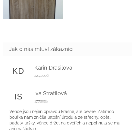
Karin Drašilová
KD
Hodnocení obchodu je 5 z 5 hvězdiček.
22.7.2026
Iva Stratilová
IS
Hodnocení obchodu je 5 z 5 hvězdiček.
17.7.2026
Věnce jsou nejen opravdu krásné, ale pevné. Zatímco
bouřka nám zničila letošní úrodu a ze střechy, opět,,
padaly tašky, věnec držel na dveřích a nepohnula se mu
ani mašlička:)