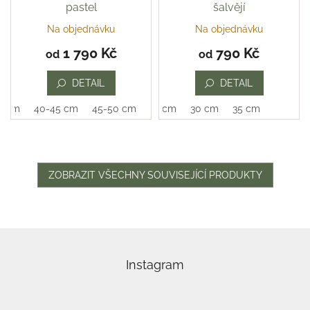
pastel
šalvějí
Na objednávku
Na objednávku
Průměrné
hodnocení
1 790 Kč
790 Kč
od
od
produktu
je
DETAIL
DETAIL
5,0
z
0 cm
40-45 cm
45-50 cm
25 cm
30 cm
35 cm
5
hvězdiček.
ZOBRAZIT VŠECHNY SOUVISEJÍCÍ PRODUKTY
Z
á
p
Instagram
a
t