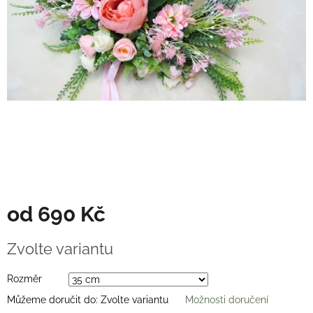
Věnce
na
stůl
Hodnocení
obchodu
Vše
o
nákupu
Časté
dotazy
(FAQ)
O
od
690 Kč
mně
Kontakty
Měrná
Zvolte variantu
cena:
Přihlášení
Rozměr
Můžeme doručit do:
Zvolte variantu
Možnosti doručení