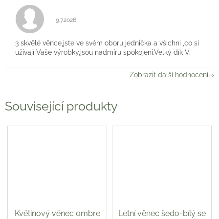
Hodnocení obchodu je 5 z 5 hvězdiček.
9.7.2026
3 skvělé věnce,jste ve svém oboru jednička a všichni ,co si
užívají Vaše výrobky,jsou nadmíru spokojeni.Velký dík V.
Zobrazit další hodnocení
Související produkty
Květinový věnec ombre
Letní věnec šedo-bílý se