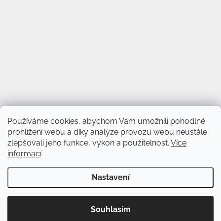
Používáme cookies, abychom Vám umožnili pohodlné
prohlížení webu a díky analýze provozu webu neustále
zlepšovali jeho funkce, výkon a použitelnost.
Více
informací
Vytvořil Shoptet
&
Nastavení
Copyright 2026
Svět věnců
. Všechna práva vyhrazena.
Upravit
Souhlasím
nastavení cookies