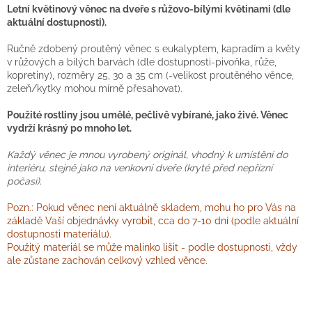
Letní květinový věnec na dveře s růžovo-bílými květinami (dle
aktuální dostupnosti).
Ručně zdobený proutěný věnec s eukalyptem, kapradím a květy
v růžových a bílých barvách (dle dostupnosti-pivoňka, růže,
kopretiny), rozměry 25, 30 a 35 cm (-velikost proutěného věnce,
zeleň/kytky mohou mírně přesahovat).
Použité rostliny jsou umělé, pečlivě vybírané, jako živé. Věnec
vydrží krásný po mnoho let.
Každý věnec je mnou vyrobený originál, vhodný k umístění do
interiéru, stejně jako na venkovní dveře (kryté před nepřízní
počasí).
Pozn.: Pokud věnec není aktuálně skladem, mohu ho pro Vás na
základě Vaší objednávky vyrobit, cca do 7-10 dní (podle aktuální
dostupnosti materiálu).
Použitý materiál se může malinko lišit - podle dostupnosti, vždy
ale zůstane zachován celkový vzhled věnce.