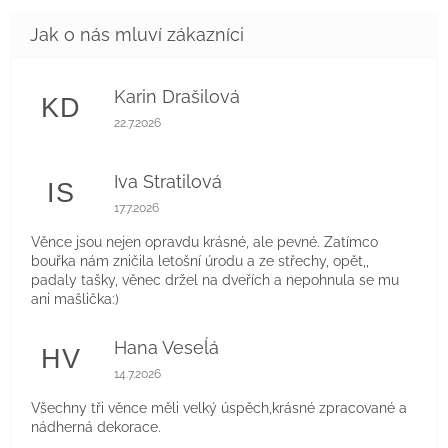
Karin Drašilová
KD
Hodnocení obchodu je 5 z 5 hvězdiček.
22.7.2026
Iva Stratilová
IS
Hodnocení obchodu je 5 z 5 hvězdiček.
17.7.2026
Věnce jsou nejen opravdu krásné, ale pevné. Zatímco
bouřka nám zničila letošní úrodu a ze střechy, opět,,
padaly tašky, věnec držel na dveřích a nepohnula se mu
ani mašlička:)
Hana Veseĺá
HV
Hodnocení obchodu je 5 z 5 hvězdiček.
14.7.2026
Všechny tři věnce měli velký úspěch,krásné zpracované a
nádherná dekorace.