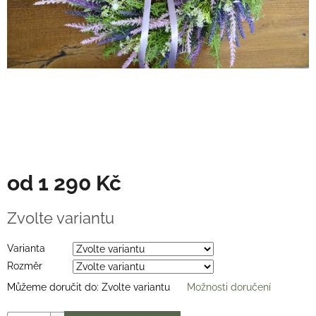
Věnce
na
stůl
Hodnocení
obchodu
Vše
o
nákupu
Časté
dotazy
(FAQ)
od
1 290 Kč
O
Měrná
mně
Zvolte variantu
cena:
Kontakty
Varianta
Rozměr
Přihlášení
Můžeme doručit do:
Zvolte variantu
Možnosti doručení