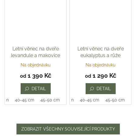
Letní věnec na dveře
Letní věnec na dveře
levandule a makovice
eukalyptus a růže
Na objednávku
Na objednávku
Průměrné
hodnocení
1 390 Kč
1 290 Kč
od
od
produktu
je
DETAIL
DETAIL
5,0
z
0 cm
40-45 cm
45-50 cm
35-40 cm
40-45 cm
45-50 cm
5
hvězdiček.
ZOBRAZIT VŠECHNY SOUVISEJÍCÍ PRODUKTY