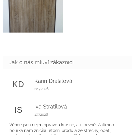
Karin Drašilová
KD
Hodnocení obchodu je 5 z 5 hvězdiček.
22.7.2026
Iva Stratilová
IS
Hodnocení obchodu je 5 z 5 hvězdiček.
17.7.2026
Věnce jsou nejen opravdu krásné, ale pevné. Zatímco
bouřka nám zničila letošní úrodu a ze střechy, opět,,