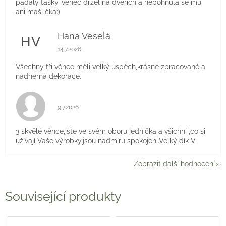
padaly tašky, věnec držel na dveřích a nepohnula se mu
ani mašlička:)
Hana Veseĺá
HV
Hodnocení obchodu je 5 z 5 hvězdiček.
14.7.2026
Všechny tři věnce měli velký úspěch,krásné zpracované a
nádherná dekorace.
Hodnocení obchodu je 5 z 5 hvězdiček.
9.7.2026
3 skvělé věnce,jste ve svém oboru jednička a všichni ,co si
užívají Vaše výrobky,jsou nadmíru spokojeni.Velký dík V.
Zobrazit další hodnocení
Související produkty