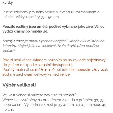
kvítky.
Ručně zdobený proutěný věnec s levandulí, rozmarýnem a
lučními kvítky, rozměry 35 - 50 cm.
Použité rostliny jsou umělé, pečlivě vybírané, jako živé. Věnec
vydrží krásný po mnoho let.
Každý věnec je mnou vyrobený originál, vhodný k umístění do
interiéru, stejně jako na venkovní dveře (kryté před nepřízní
počasí).
Pokud není věnec skladem, vyrobím ho na základě objednávky
do 7 až 10 dní (podle aktuální dostupnosti).
Použitý materiál se může mírně lišit (dle dostupnosti), vždy však
zůstane zachovám celkový vzhled věnce.
Výběr velikosti
Velikost věnce si můžete zvolit ze tří rozměrů.
Věnce jsou vyráběny na proutěném základu o průměru 30, 35
nebo 40 cm. Výsledná velikost je 35-40 cm, 40-45 cm nebo 45-
50 cm.