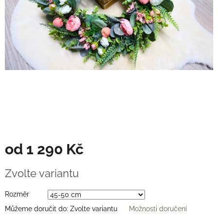
Věnce
na
stůl
Hodnocení
obchodu
Vše
o
nákupu
Časté
dotazy
(FAQ)
O
od
1 290 Kč
mně
Kontakty
Měrná
Zvolte variantu
cena:
Přihlášení
Rozměr
Můžeme doručit do:
Zvolte variantu
Možnosti doručení