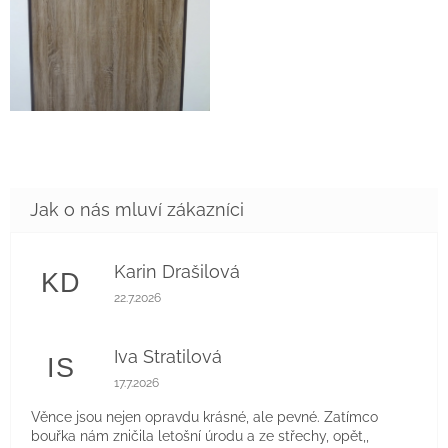
Karin Drašilová
KD
Hodnocení obchodu je 5 z 5 hvězdiček.
22.7.2026
Iva Stratilová
IS
Hodnocení obchodu je 5 z 5 hvězdiček.
17.7.2026
Věnce jsou nejen opravdu krásné, ale pevné. Zatímco
bouřka nám zničila letošní úrodu a ze střechy, opět,,