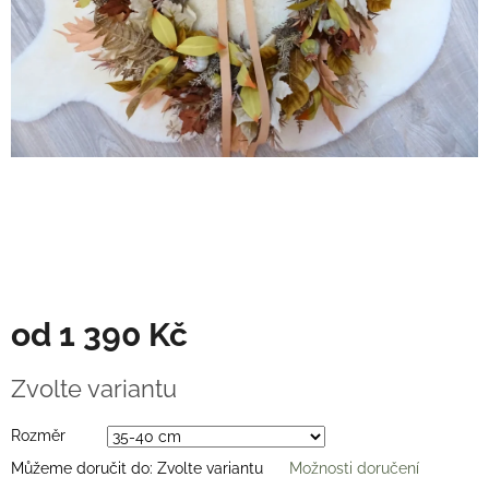
Věnce
na
stůl
Hodnocení
obchodu
Vše
o
nákupu
Časté
dotazy
(FAQ)
O
od
1 390 Kč
mně
Kontakty
Měrná
Zvolte variantu
cena:
Přihlášení
Rozměr
Můžeme doručit do:
Zvolte variantu
Možnosti doručení