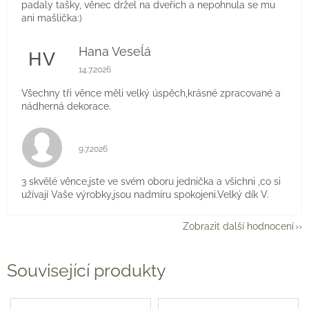
padaly tašky, věnec držel na dveřích a nepohnula se mu
ani mašlička:)
Hana Veseĺá
HV
Hodnocení obchodu je 5 z 5 hvězdiček.
14.7.2026
Všechny tři věnce měli velký úspěch,krásné zpracované a
nádherná dekorace.
Hodnocení obchodu je 5 z 5 hvězdiček.
9.7.2026
3 skvělé věnce,jste ve svém oboru jednička a všichni ,co si
užívají Vaše výrobky,jsou nadmíru spokojeni.Velký dík V.
Zobrazit další hodnocení
Související produkty