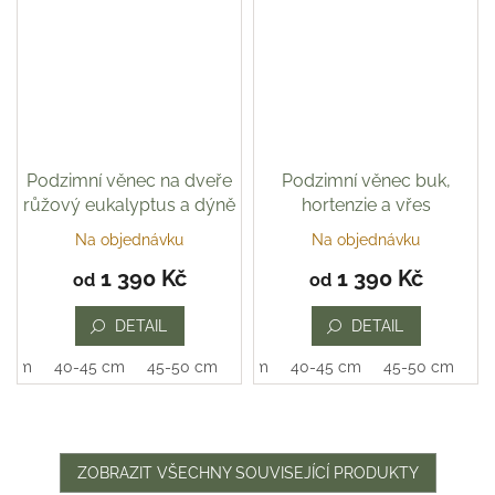
Podzimní věnec na dveře
Podzimní věnec buk,
růžový eukalyptus a dýně
hortenzie a vřes
Na objednávku
Na objednávku
1 390 Kč
1 390 Kč
od
od
DETAIL
DETAIL
0 cm
40-45 cm
45-50 cm
35-40 cm
40-45 cm
45-50 cm
ZOBRAZIT VŠECHNY SOUVISEJÍCÍ PRODUKTY