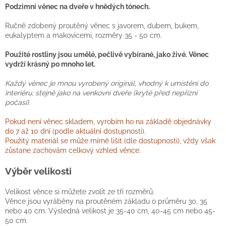
Podzimní věnec na dveře v hnědých tónech.
Ručně zdobený proutěný věnec s javorem, dubem, bukem,
eukalyptem a makovicemi, rozměry 35 - 50 cm.
Použité rostliny jsou umělé, pečlivě vybírané, jako živé. Věnec
vydrží krásný po mnoho let.
Každý věnec je mnou vyrobený originál, vhodný k umístění do
interiéru, stejně jako na venkovní dveře (kryté před nepřízní
počasí).
Pokud není věnec skladem, vyrobím ho na základě objednávky
do 7 až 10 dní (podle aktuální dostupnosti).
Použitý materiál se může mírně lišit (dle dostupnosti), vždy však
zůstane zachovám celkový vzhled věnce.
Výběr velikosti
Velikost věnce si můžete zvolit ze tří rozměrů.
Věnce jsou vyráběny na proutěném základu o průměru 30, 35
nebo 40 cm. Výsledná velikost je 35-40 cm, 40-45 cm nebo 45-
50 cm.