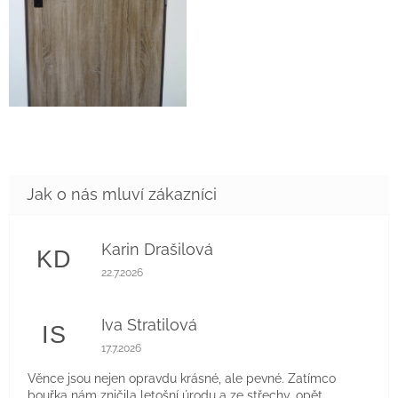
Karin Drašilová
KD
Hodnocení obchodu je 5 z 5 hvězdiček.
22.7.2026
Iva Stratilová
IS
Hodnocení obchodu je 5 z 5 hvězdiček.
17.7.2026
Věnce jsou nejen opravdu krásné, ale pevné. Zatímco
bouřka nám zničila letošní úrodu a ze střechy, opět,,