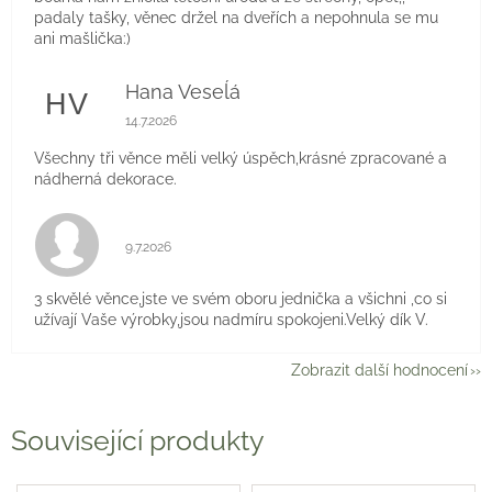
padaly tašky, věnec držel na dveřích a nepohnula se mu
ani mašlička:)
Hana Veseĺá
HV
Hodnocení obchodu je 5 z 5 hvězdiček.
14.7.2026
Všechny tři věnce měli velký úspěch,krásné zpracované a
nádherná dekorace.
Hodnocení obchodu je 5 z 5 hvězdiček.
9.7.2026
3 skvělé věnce,jste ve svém oboru jednička a všichni ,co si
užívají Vaše výrobky,jsou nadmíru spokojeni.Velký dík V.
Zobrazit další hodnocení
Související produkty