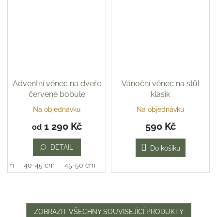
Adventní věnec na dveře
Vánoční věnec na stůl
červené bobule
klasik
Na objednávku
Na objednávku
Průměrné
hodnocení
1 290 Kč
590 Kč
od
produktu
je
DETAIL
5,0
Do košíku
z
0 cm
40-45 cm
45-50 cm
5
hvězdiček.
ZOBRAZIT VŠECHNY SOUVISEJÍCÍ PRODUKTY