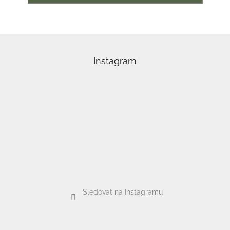
Z
á
p
Instagram
a
t
í
Sledovat na Instagramu
Odebírat newsletter