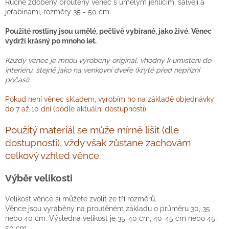
Ručně zdobený proutěný věnec s umělým jehličím, šalvějí a
jeřabinami, rozměry 35 - 50 cm.
Použité rostliny jsou umělé, pečlivě vybírané, jako živé. Věnec
vydrží krásný po mnoho let.
Každý věnec je mnou vyrobený originál, vhodný k umístění do
interiéru, stejně jako na venkovní dveře (kryté před nepřízní
počasí).
Pokud není věnec skladem, vyrobím ho na základě objednávky
do 7 až 10 dní (podle aktuální dostupnosti).
Použitý materiál se může mírně lišit (dle
dostupnosti), vždy však zůstane zachovám
celkový vzhled věnce.
Výběr velikosti
Velikost věnce si můžete zvolit ze tří rozměrů.
Věnce jsou vyráběny na proutěném základu o průměru 30, 35
nebo 40 cm. Výsledná velikost je 35-40 cm, 40-45 cm nebo 45-
50 cm.