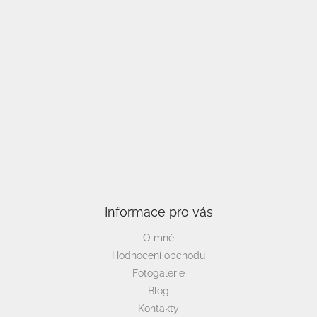
Vložte svůj e-mail a my vám budeme zasílat informace o
nových produktech na našem e-shopu.
E-mail
Vložením e-mailu souhlasíte s
podmínkami ochrany
osobních údajů
PŘIHLÁSIT SE
Informace pro vás
O mně
Hodnocení obchodu
Fotogalerie
Blog
Kontakty