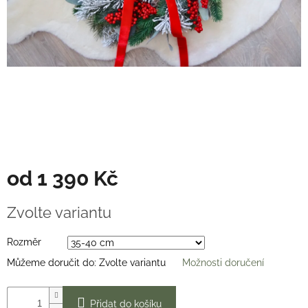
Věnce
na
stůl
Hodnocení
obchodu
Vše
o
nákupu
Časté
dotazy
(FAQ)
od
1 390 Kč
O
Měrná
mně
Zvolte variantu
cena:
Kontakty
Rozměr
Přihlášení
Můžeme doručit do:
Zvolte variantu
Možnosti doručení
Přidat do košíku