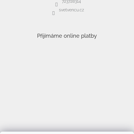
723728314
svetvencu.cz
Přijímáme online platby