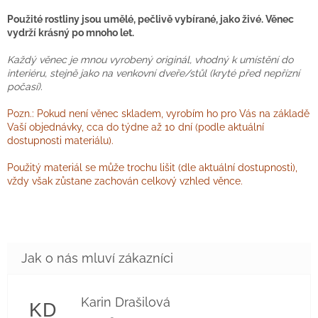
Použité rostliny jsou umělé, pečlivě vybírané, jako živé. Věnec
vydrží krásný po mnoho let.
Každý věnec je mnou vyrobený originál, vhodný k umístění do
interiéru, stejně jako na venkovní dveře/stůl (kryté před nepřízní
počasí).
Pozn.: Pokud není věnec skladem, vyrobím ho pro Vás na základě
Vaší objednávky, cca do týdne až 10 dní (podle aktuální
dostupnosti materiálu).
Použitý materiál se může trochu lišit (dle aktuální dostupnosti),
vždy však zůstane zachován celkový vzhled věnce.
Karin Drašilová
KD
Hodnocení obchodu je 5 z 5 hvězdiček.