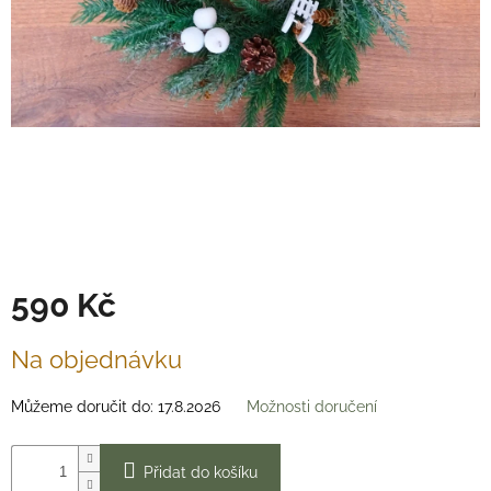
Věnce
na
stůl
Hodnocení
obchodu
Vše
o
nákupu
Časté
dotazy
(FAQ)
590 Kč
O
mně
Měrná
Na objednávku
cena:
Kontakty
Můžeme doručit do:
17.8.2026
Možnosti doručení
Přihlášení
Přidat do košíku