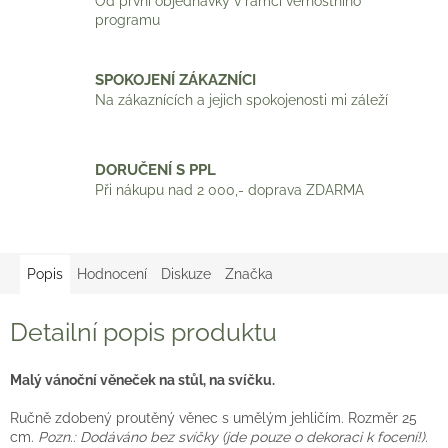
Od první objednávky v rámci věrnostního
programu
SPOKOJENÍ ZÁKAZNÍCI
Na zákaznících a jejich spokojenosti mi záleží
DORUČENÍ S PPL
Při nákupu nad 2 000,- doprava ZDARMA
Popis
Hodnocení
Diskuze
Značka
Detailní popis produktu
Malý vánoční věneček na stůl, na svíčku.
Ručně zdobený proutěný věnec s umělým jehličím. Rozměr 25
cm.
Pozn.: Dodáváno bez svíčky (jde pouze o dekoraci k focení!).