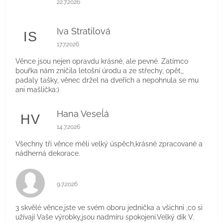
22.7.2026
Iva Stratilová
IS
Hodnocení obchodu je 5 z 5 hvězdiček.
17.7.2026
Věnce jsou nejen opravdu krásné, ale pevné. Zatímco
bouřka nám zničila letošní úrodu a ze střechy, opět,,
padaly tašky, věnec držel na dveřích a nepohnula se mu
ani mašlička:)
Hana Veseĺá
HV
Hodnocení obchodu je 5 z 5 hvězdiček.
14.7.2026
Všechny tři věnce měli velký úspěch,krásné zpracované a
nádherná dekorace.
Hodnocení obchodu je 5 z 5 hvězdiček.
9.7.2026
3 skvělé věnce,jste ve svém oboru jednička a všichni ,co si
užívají Vaše výrobky,jsou nadmíru spokojeni.Velký dík V.