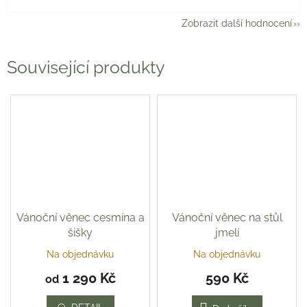
Zobrazit další hodnocení
Související produkty
Vánoční věnec cesmína a
Vánoční věnec na stůl
šišky
jmelí
Na objednávku
Na objednávku
Průměrné
Průměrné
hodnocení
hodnocení
1 290 Kč
590 Kč
od
produktu
produktu
je
je