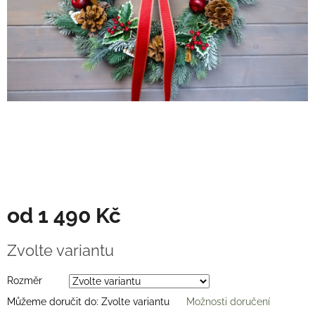
Věnce
na
stůl
Hodnocení
obchodu
Vše
o
nákupu
Časté
dotazy
(FAQ)
O
od
1 490 Kč
mně
Kontakty
Měrná
Zvolte variantu
cena:
Přihlášení
Rozměr
Můžeme doručit do:
Zvolte variantu
Možnosti doručení