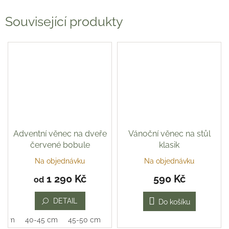
Související produkty
Adventní věnec na dveře
Vánoční věnec na stůl
červené bobule
klasik
Na objednávku
Na objednávku
Průměrné
hodnocení
1 290 Kč
590 Kč
od
produktu
je
DETAIL
5,0
Do košíku
z
0 cm
40-45 cm
45-50 cm
5