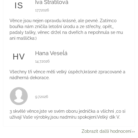
Iva Stratilová
IS
Hodnocení obchodu je 5 z 5 hvězdiček.
17.7.2026
Věnce jsou nejen opravdu krásné, ale pevné. Zatímco
bouřka nám zničila letošní úrodu a ze střechy, opět,,
padaly tašky, věnec držel na dveřích a nepohnula se mu
ani mašlička:)
Hana Veseĺá
HV
Hodnocení obchodu je 5 z 5 hvězdiček.
14.7.2026
Všechny tři věnce měli velký úspěch,krásné zpracované a
nádherná dekorace.
Hodnocení obchodu je 5 z 5 hvězdiček.
9.7.2026
3 skvělé věnce,jste ve svém oboru jednička a všichni ,co si
užívají Vaše výrobky,jsou nadmíru spokojeni.Velký dík V.
Zobrazit další hodnocení