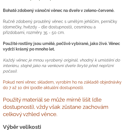
Bohatě zdobený vánoční věnec na dveře v zeleno-červené.
Ručně zdobený proutěný věnec s umělým jehličím, perníčky
(domečky, hvězdy - dle dostupnosti), cesmínou a
přízdobami, rozměry 35 - 50 cm.
Použité rostliny jsou umělé, pečlivě vybírané, jako živé. Věnec
vydrží krásný po mnoho let.
Každý věnec je mnou vyrobený originál, vhodný k umístění do
interiéru, stejně jako na venkovní dveře (kryté před nepřízní
počasí).
Pokud není věnec skladem, vyrobím ho na základě objednávky
do 7 až 10 dní (podle aktuální dostupnosti).
Použitý materiál se může mírně lišit (dle
dostupnosti), vždy však zůstane zachovám
celkový vzhled věnce.
Výběr velikosti