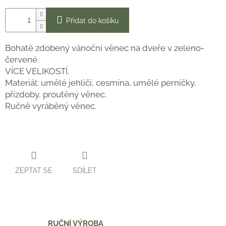
Přidat do košíku
Bohatě zdobený vánoční věnec na dveře v zeleno-
červené.
VÍCE VELIKOSTÍ.
Materiál: umělé jehličí, cesmína, umělé perníčky,
přízdoby, proutěný věnec.
Ručně vyráběný věnec.
ZEPTAT SE
SDÍLET
RUČNÍ VÝROBA