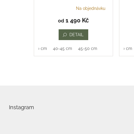
Na objednávku
Průměrné
hodnocení
1 490 Kč
od
produktu
je
5,0
DETAIL
z
5
35-40 cm
40-45 cm
45-50 cm
35-40 cm
hvězdiček.
Z
á
p
Instagram
a
t
í