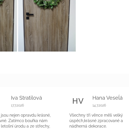
Iva Stratilová
Hana Veseĺá
S
HV
k.
Hodnocení obchodu je 5 z 5 hvězdiček.
Hodnocení obchodu 
17.7.2026
14.7.2026
jsou nejen opravdu krásné,
Všechny tři věnce měli velký
evné. Zatímco bouřka nám
úspěch,krásné zpracované a
a letošní úrodu a ze střechy,
nádherná dekorace.