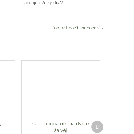
spokojeni.Velký dík V.
Zobrazit další hodnocení
ý
Celoroční věnec na dveře
Další
produkt
šalvěj