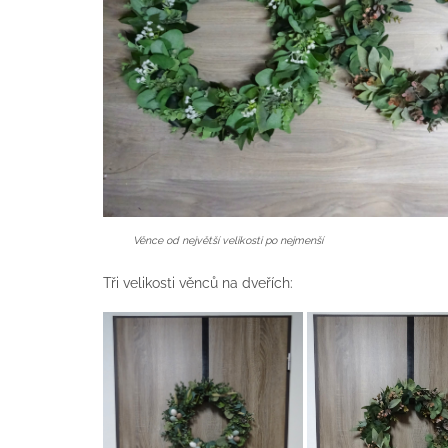
Věnce od největší velikosti po nejmenší
Tři velikosti věnců na dveřích: