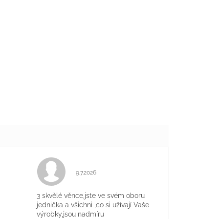
Hodnocení obchodu je 5 z 5 hvězdiček.
9.7.2026
je 5 z 5 hvězdiček.
3 skvělé věnce,jste ve svém oboru
jednička a všichni ,co si užívají Vaše
výrobky,jsou nadmíru