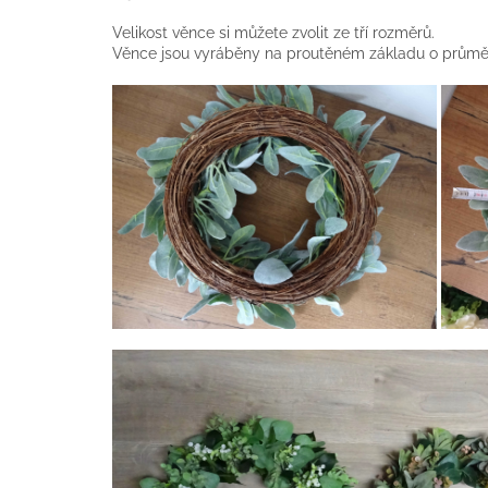
Velikost věnce si můžete zvolit ze tří rozměrů.
Věnce jsou vyráběny na proutěném základu o průměr