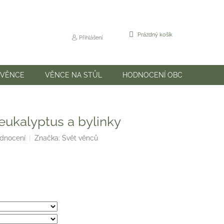
NÁKUPNÍ
Prázdný košík
Přihlášení
KOŠÍK
 VĚNCE
VĚNCE NA STŮL
HODNOCENÍ OBCHODU
eukalyptus a bylinky
odnocení
Značka:
Svět věnců