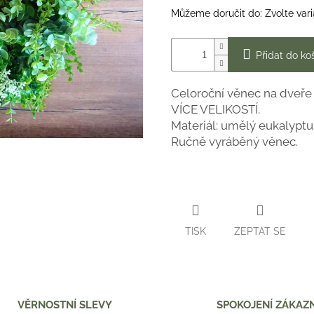
Můžeme doručit do:
Zvolte var
Přidat do ko
Celoroční věnec na dveře 
VÍCE VELIKOSTÍ.
Materiál: umělý eukalyptus
Ručně vyráběný věnec.
TISK
ZEPTAT SE
VĚRNOSTNÍ SLEVY
SPOKOJENÍ ZÁKAZN