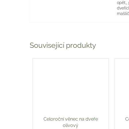
opět,,
dveříc
mašlič
Související produkty
Celoroční věnec na dveře
C
olivový