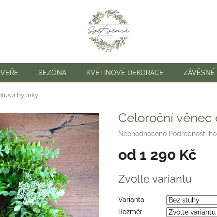
DVEŘE
SEZÓNA
KVĚTINOVÉ DEKORACE
ZÁVĚSNÉ
tus a bylinky
Celoroční věnec 
Průměrné
Neohodnoceno
Podrobnosti h
hodnocení
od
1 290 Kč
produktu
je
0,0
Měrná
Zvolte variantu
z
cena:
5
hvězdiček.
Varianta
Rozměr