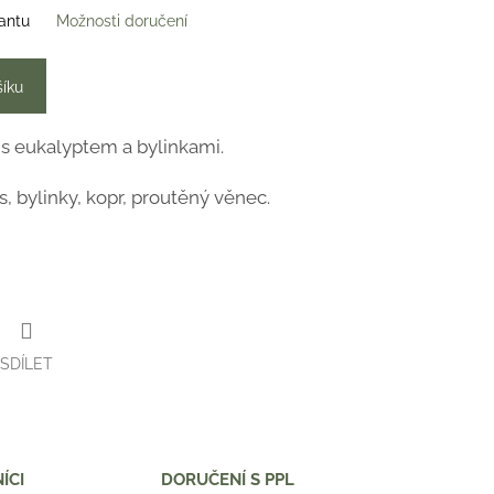
iantu
Možnosti doručení
šíku
s eukalyptem a bylinkami.
, bylinky, kopr, proutěný věnec.
SDÍLET
ÍCI
DORUČENÍ S PPL