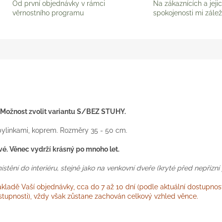
Od první objednávky v rámci
Na zákaznících a jeji
věrnostního programu
spokojenosti mi zálež
 Možnost zvolit variantu S/BEZ STUHY.
ylinkami, koprem. Rozměry 35 - 50 cm.
ivé. Věnec vydrží krásný po mnoho let.
ění do interiéru, stejně jako na venkovní dveře (kryté před nepřízní 
ladě Vaší objednávky, cca do 7 až 10 dní (podle aktuální dostupnost
dostupnosti), vždy však zůstane zachován celkový vzhled věnce.