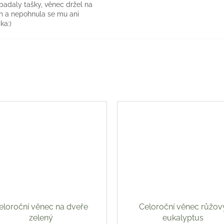
 padaly tašky, věnec držel na
h a nepohnula se mu ani
ka:)
eloroční věnec na dveře
Celoroční věnec růžov
zelený
eukalyptus