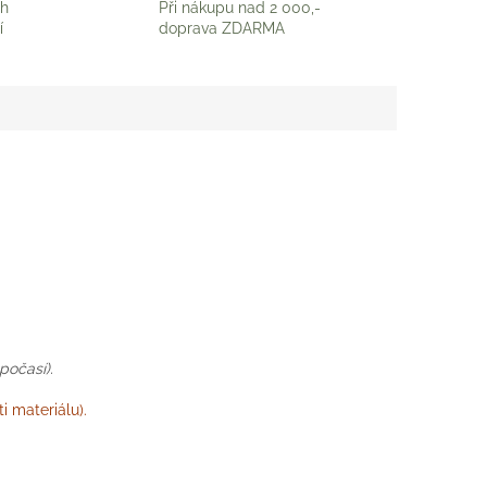
ch
Při nákupu nad 2 000,-
í
doprava ZDARMA
počasí).
i materiálu).