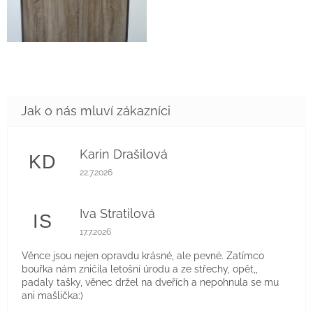
Karin Drašilová
KD
Hodnocení obchodu je 5 z 5 hvězdiček.
22.7.2026
Iva Stratilová
IS
Hodnocení obchodu je 5 z 5 hvězdiček.
17.7.2026
Věnce jsou nejen opravdu krásné, ale pevné. Zatímco
bouřka nám zničila letošní úrodu a ze střechy, opět,,
padaly tašky, věnec držel na dveřích a nepohnula se mu
ani mašlička:)