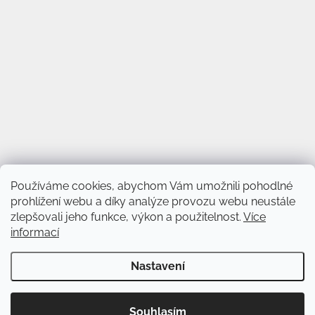
Používáme cookies, abychom Vám umožnili pohodlné
prohlížení webu a díky analýze provozu webu neustále
zlepšovali jeho funkce, výkon a použitelnost.
Více
informací
Vytvořil Shoptet
&
Nastavení
Copyright 2026
Svět věnců
. Všechna práva vyhrazena.
Upravit
Souhlasím