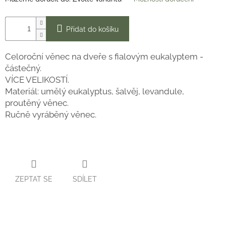
Přidat do košíku
Celoroční věnec na dveře s fialovým eukalyptem -
částečný.
VÍCE VELIKOSTÍ.
Materiál: umělý eukalyptus, šalvěj, levandule,
proutěný věnec.
Ručně vyráběný věnec.
ZEPTAT SE
SDÍLET