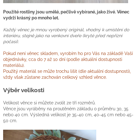
Použité rostliny jsou umělé, pečlivě vybírané, jako živé. Věnec
vydrží krásný po mnoho let.
Každý věnec je mnou vyrobený originál, vhodný k umístění do
interiéru, stejně jako na venkovní dveře (kryté před nepřízní
počasí).
Pokud není věnec skladem, vyrobím ho pro Vás na základě Vaší
objednávky, cca do 7 až 10 dní (podle aktuální dostupnosti
materiálu).
Použitý materiál se může trochu lišit (dle aktuální dostupnosti),
vždy však zůstane zachován celkový vzhled věnce.
Výběr velikosti
Velikost věnce si můžete zvolit ze tří rozměrů.
Věnce jsou vyráběny na proutěném základu o průměru 30, 35
nebo 40 cm. Výsledná velikost je 35-40 cm, 40-45 cm nebo 45-
50 cm.