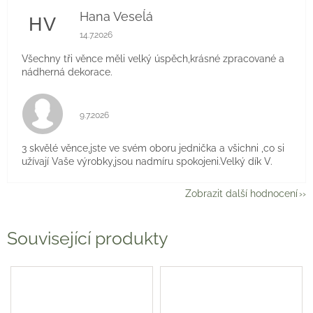
Hana Veseĺá
HV
Hodnocení obchodu je 5 z 5 hvězdiček.
14.7.2026
Všechny tři věnce měli velký úspěch,krásné zpracované a
nádherná dekorace.
Hodnocení obchodu je 5 z 5 hvězdiček.
9.7.2026
3 skvělé věnce,jste ve svém oboru jednička a všichni ,co si
užívají Vaše výrobky,jsou nadmíru spokojeni.Velký dík V.
Zobrazit další hodnocení
Související produkty