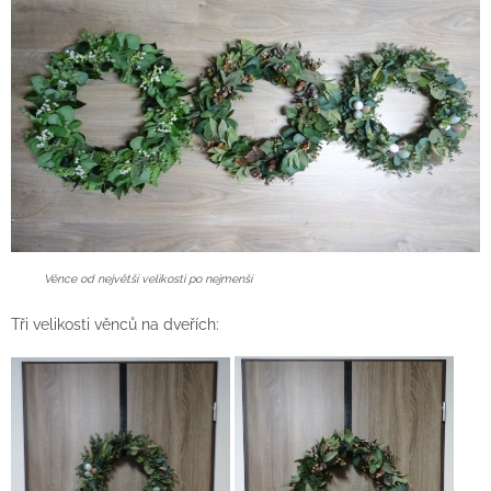
Věnce od největší velikosti po nejmenší
Tři velikosti věnců na dveřích: