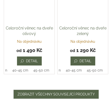
Celoroční věnec na dveře
Celoroční věnec na dveře
olivový
zelený
Na objednávku
Na objednávku
Průměrné
hodnocení
1 490 Kč
1 290 Kč
od
od
produktu
je
DETAIL
DETAIL
5,0
z
0 cm
40-45 cm
45-50 cm
35-40 cm
40-45 cm
45-50 cm
5
hvězdiček.
ZOBRAZIT VŠECHNY SOUVISEJÍCÍ PRODUKTY