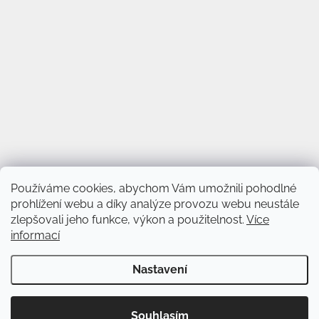
Používáme cookies, abychom Vám umožnili pohodlné
prohlížení webu a díky analýze provozu webu neustále
zlepšovali jeho funkce, výkon a použitelnost.
Více
informací
Vytvořil Shoptet
&
Nastavení
Copyright 2026
Svět věnců
. Všechna práva vyhrazena.
Upravit
Souhlasím