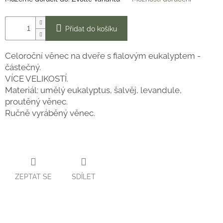
Přidat do košíku
Celoroční věnec na dveře s fialovým eukalyptem -
částečný.
VÍCE VELIKOSTÍ.
Materiál: umělý eukalyptus, šalvěj, levandule,
proutěný věnec.
Ručně vyráběný věnec.
ZEPTAT SE
SDÍLET