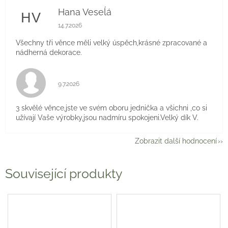
Hana Veseĺá
HV
Hodnocení obchodu je 5 z 5 hvězdiček.
14.7.2026
Všechny tři věnce měli velký úspěch,krásné zpracované a
nádherná dekorace.
Hodnocení obchodu je 5 z 5 hvězdiček.
9.7.2026
3 skvělé věnce,jste ve svém oboru jednička a všichni ,co si
užívají Vaše výrobky,jsou nadmíru spokojeni.Velký dík V.
Zobrazit další hodnocení
Související produkty