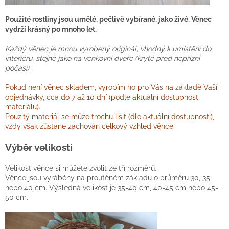
Použité rostliny jsou umělé, pečlivě vybírané, jako živé. Věnec
vydrží krásný po mnoho let.
Každý věnec je mnou vyrobený originál, vhodný k umístění do
interiéru, stejně jako na venkovní dveře (kryté před nepřízní
počasí).
Pokud není věnec skladem, vyrobím ho pro Vás na základě Vaší
objednávky, cca do 7 až 10 dní (podle aktuální dostupnosti
materiálu).
Použitý materiál se může trochu lišit (dle aktuální dostupnosti),
vždy však zůstane zachován celkový vzhled věnce.
Výběr velikosti
Velikost věnce si můžete zvolit ze tří rozměrů.
Věnce jsou vyráběny na proutěném základu o průměru 30, 35
nebo 40 cm. Výsledná velikost je 35-40 cm, 40-45 cm nebo 45-
50 cm.