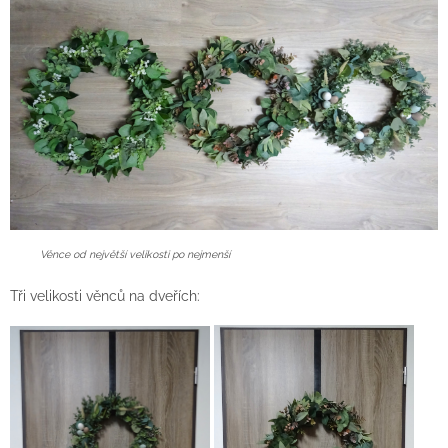
Věnce od největší velikosti po nejmenší
Tři velikosti věnců na dveřích: