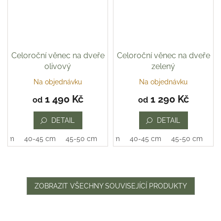
Celoroční věnec na dveře
Celoroční věnec na dveře
olivový
zelený
Na objednávku
Na objednávku
Průměrné
hodnocení
1 490 Kč
1 290 Kč
od
od
produktu
je
DETAIL
DETAIL
5,0
z
0 cm
40-45 cm
45-50 cm
35-40 cm
40-45 cm
45-50 cm
5
hvězdiček.
ZOBRAZIT VŠECHNY SOUVISEJÍCÍ PRODUKTY