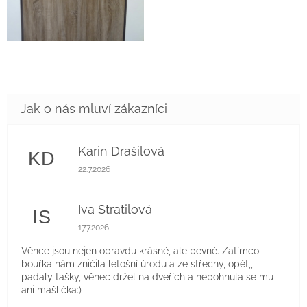
Karin Drašilová
KD
Hodnocení obchodu je 5 z 5 hvězdiček.
22.7.2026
Iva Stratilová
IS
Hodnocení obchodu je 5 z 5 hvězdiček.
17.7.2026
Věnce jsou nejen opravdu krásné, ale pevné. Zatímco
bouřka nám zničila letošní úrodu a ze střechy, opět,,
padaly tašky, věnec držel na dveřích a nepohnula se mu
ani mašlička:)