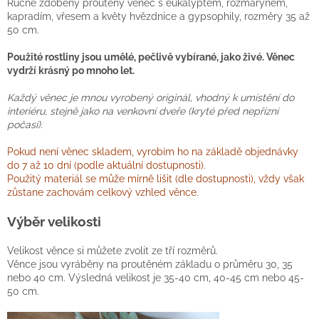
Ručně zdobený proutěný věnec s eukalyptem, rozmarýnem,
kapradím, vřesem a květy hvězdnice a gypsophily, rozměry 35 až
50 cm.
Použité rostliny jsou umělé, pečlivě vybírané, jako živé. Věnec
vydrží krásný po mnoho let.
Každý věnec je mnou vyrobený originál, vhodný k umístění do
interiéru, stejně jako na venkovní dveře (kryté před nepřízní
počasí).
Pokud není věnec skladem, vyrobím ho na základě objednávky
do 7 až 10 dní (podle aktuální dostupnosti).
Použitý materiál se může mírně lišit (dle dostupnosti), vždy však
zůstane zachovám celkový vzhled věnce.
Výběr velikosti
Velikost věnce si můžete zvolit ze tří rozměrů.
Věnce jsou vyráběny na proutěném základu o průměru 30, 35
nebo 40 cm. Výsledná velikost je 35-40 cm, 40-45 cm nebo 45-
50 cm.