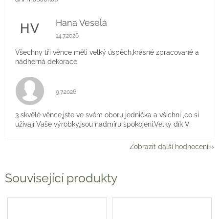
Hana Veseĺá
HV
Hodnocení obchodu je 5 z 5 hvězdiček.
14.7.2026
Všechny tři věnce měli velký úspěch,krásné zpracované a
nádherná dekorace.
Hodnocení obchodu je 5 z 5 hvězdiček.
9.7.2026
3 skvělé věnce,jste ve svém oboru jednička a všichni ,co si
užívají Vaše výrobky,jsou nadmíru spokojeni.Velký dík V.
Zobrazit další hodnocení
Související produkty