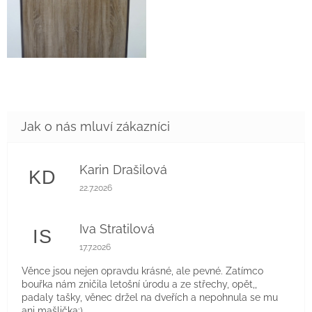
Karin Drašilová
KD
Hodnocení obchodu je 5 z 5 hvězdiček.
22.7.2026
Iva Stratilová
IS
Hodnocení obchodu je 5 z 5 hvězdiček.
17.7.2026
Věnce jsou nejen opravdu krásné, ale pevné. Zatímco
bouřka nám zničila letošní úrodu a ze střechy, opět,,
padaly tašky, věnec držel na dveřích a nepohnula se mu
ani mašlička:)