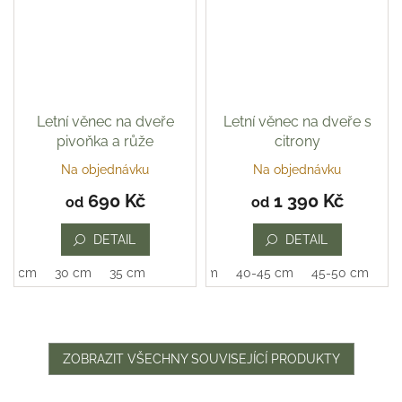
Letní věnec na dveře
Letní věnec na dveře s
pivoňka a růže
citrony
Na objednávku
Na objednávku
Průměrné
hodnocení
690 Kč
1 390 Kč
od
od
produktu
je
DETAIL
DETAIL
5,0
z
25 cm
30 cm
35 cm
35-40 cm
40-45 cm
45-50 cm
5
hvězdiček.
ZOBRAZIT VŠECHNY SOUVISEJÍCÍ PRODUKTY