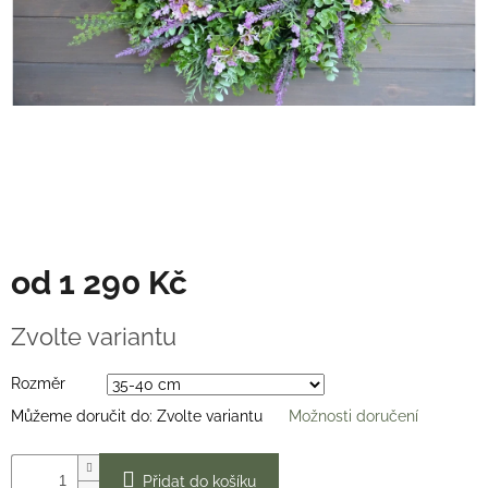
Věnce
na
stůl
Hodnocení
obchodu
Vše
o
nákupu
Časté
dotazy
(FAQ)
od
1 290 Kč
O
Měrná
mně
Zvolte variantu
cena:
Kontakty
Rozměr
Přihlášení
Můžeme doručit do:
Zvolte variantu
Možnosti doručení
Přidat do košíku