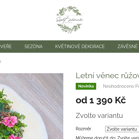
DVEŘE
SEZÓNA
KVĚTINOVÉ DEKORACE
ZÁVĚSNÉ
y
Letní věnec růžo
Průměrné
Neohodnoceno
P
Novinka
hodnocení
od
1 390 Kč
produktu
je
0,0
Měrná
Zvolte variantu
z
cena:
5
hvězdiček.
Rozměr
Můžeme doručit do:
Zvolte var