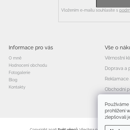
Vložením e-mailu souhlasíte s
podmí
Informace pro vás
Vše o nák
Věrnostní k
O mně
Hodnocení obchodu
Doprava a 
Fotogalerie
Reklamace a
Blog
Kontakty
Obchodní 
Podmínky o
Používáme 
prohlížení 
zlepšovali 
Copyright 2026
Svět věnců
. Všechna práva vyhrazena.
Up