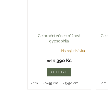
Celoroční věnec růžová
Celo
gypsophila
Na objednávku
Průměrné
hodnocení
1 390 Kč
od
produktu
je
5,0
DETAIL
z
5
35-40 cm
40-45 cm
45-50 cm
35-40 cm
hvězdiček.