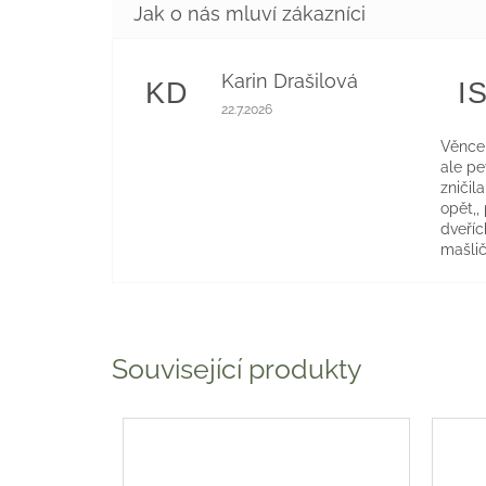
Karin Drašilová
KD
I
Hodnocení obchodu je 5 z 5 hvězdiče
22.7.2026
Věnce 
ale p
zničil
opět,,
dveříc
mašlič
Související produkty