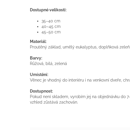
Dostupné velikosti:
35–40 cm
40–45 cm
45–50 cm
Materiál:
Proutěný základ, umělý eukalyptus, doplňková zeleň,
Barvy:
Růžová, bílá, zelená
Umístění:
Věnec je vhodný do interiéru i na venkovní dveře, 
Dostupnost:
Pokud není skladem, vyrobím jej na objednávku do 7–
vzhled zůstává zachován.