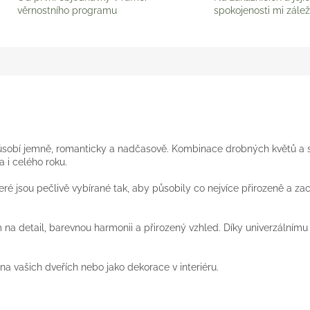
věrnostního programu
spokojenosti mi zálež
ůsobí jemně, romanticky a nadčasově. Kombinace drobných květů a s
a i celého roku.
eré jsou pečlivě vybírané tak, aby působily co nejvíce přirozeně a z
m na detail, barevnou harmonii a přirozený vzhled. Díky univerzálním
na vašich dveřích nebo jako dekorace v interiéru.