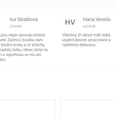
Iva Stratilová
Hana Veseĺá
S
HV
k.
Hodnocení obchodu je 5 z 5 hvězdiček.
Hodnocení obchodu 
17.7.2026
14.7.2026
jsou nejen opravdu krásné,
Všechny tři věnce měli velký
evné. Zatímco bouřka nám
úspěch,krásné zpracované a
a letošní úrodu a ze střechy,
nádherná dekorace.
 padaly tašky, věnec držel na
h a nepohnula se mu ani
ka:)