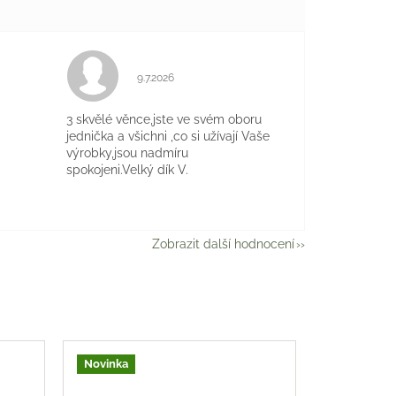
Hodnocení obchodu je 5 z 5 hvězdiček.
9.7.2026
je 5 z 5 hvězdiček.
3 skvělé věnce,jste ve svém oboru
jednička a všichni ,co si užívají Vaše
výrobky,jsou nadmíru
spokojeni.Velký dík V.
Zobrazit další hodnocení
Novinka