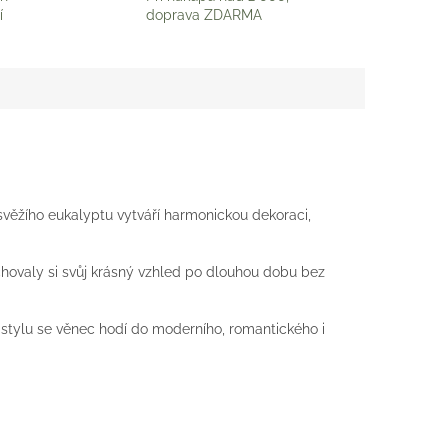
í
doprava ZDARMA
věžího eukalyptu vytváří harmonickou dekoraci,
achovaly si svůj krásný vzhled po dlouhou dobu bez
u stylu se věnec hodí do moderního, romantického i