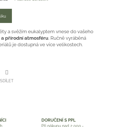
šíku
věty a svěžím eukalyptem vnese do vašeho
 a přírodní atmosféru
. Ručně vyráběná
riálů je dostupná ve více velikostech.
SDÍLET
ÍCI
DORUČENÍ S PPL
ch
Při nákupu nad 2 000,-