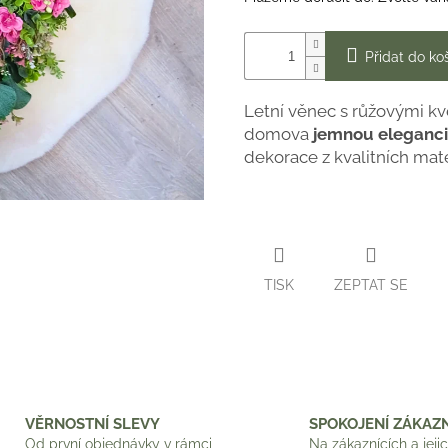
Přidat do ko
Letní věnec s růžovými k
domova
jemnou eleganci
dekorace z kvalitních mate
TISK
ZEPTAT SE
VĚRNOSTNÍ SLEVY
SPOKOJENÍ ZÁKAZN
Od první objednávky v rámci
Na zákaznících a jeji