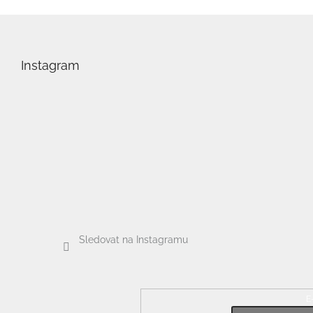
Z
á
p
Instagram
a
t
í
Sledovat na Instagramu
E
Odebírat newsletter