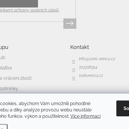
nkami ochrany osobních údajů
upu
Kontakt
lub
info
@
svet-vencu.cz
723728314
platba
svetvencu.cz
 vrácení zboží
podmínky
chrany osobních údajů
cookies, abychom Vám umožnili pohodlné
So
webu a díky analýze provozu webu neustále
jeho funkce, výkon a použitelnost.
Více informací
ravit nastavení cookies