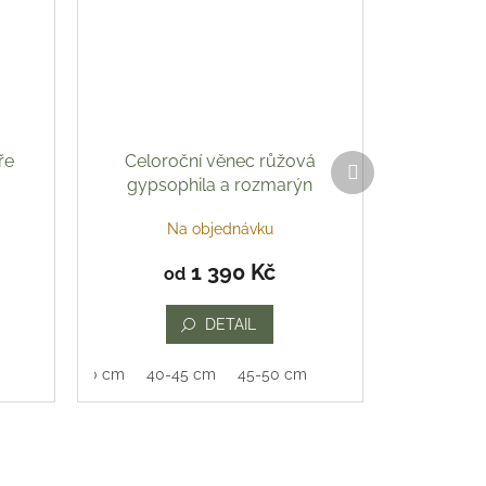
ře
Celoroční věnec růžová
Další
produkt
gypsophila a rozmarýn
Na objednávku
1 390 Kč
od
DETAIL
35-40 cm
40-45 cm
45-50 cm