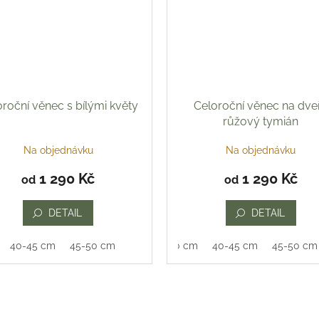
roční věnec s bílými květy
Celoroční věnec na dve
růžový tymián
Na objednávku
Na objednávku
1 290 Kč
1 290 Kč
od
od
DETAIL
DETAIL
40-45 cm
45-50 cm
35-40 cm
40-45 cm
45-50 cm