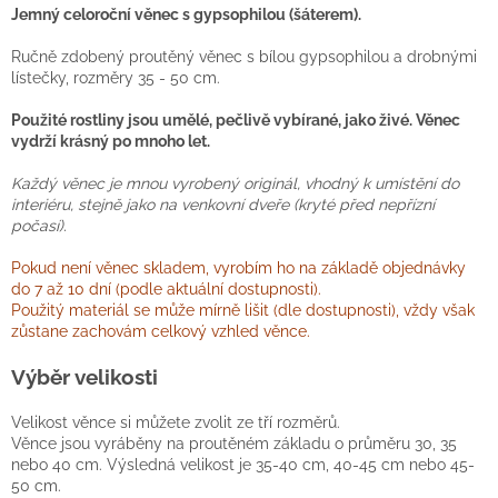
Jemný celoroční věnec s gypsophilou (šáterem).
Ručně zdobený proutěný věnec s bílou gypsophilou a drobnými
lístečky, rozměry 35 - 50 cm.
Použité rostliny jsou umělé, pečlivě vybírané, jako živé. Věnec
vydrží krásný po mnoho let.
Každý věnec je mnou vyrobený originál, vhodný k umístění do
interiéru, stejně jako na venkovní dveře (kryté před nepřízní
počasí).
Pokud není věnec skladem, vyrobím ho na základě objednávky
do 7 až 10 dní (podle aktuální dostupnosti).
Použitý materiál se může mírně lišit (dle dostupnosti), vždy však
zůstane zachovám celkový vzhled věnce.
Výběr velikosti
Velikost věnce si můžete zvolit ze tří rozměrů.
Věnce jsou vyráběny na proutěném základu o průměru 30, 35
nebo 40 cm. Výsledná velikost je 35-40 cm, 40-45 cm nebo 45-
50 cm.