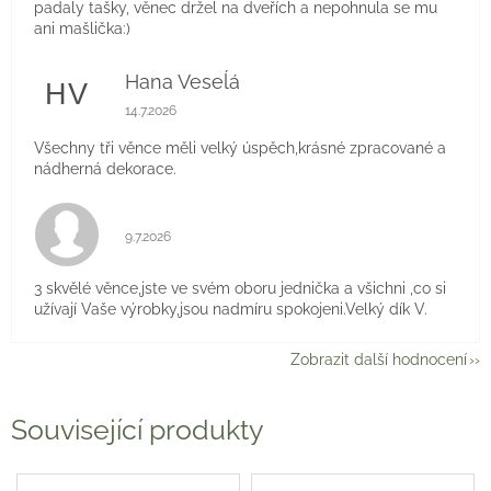
padaly tašky, věnec držel na dveřích a nepohnula se mu
ani mašlička:)
Hana Veseĺá
HV
Hodnocení obchodu je 5 z 5 hvězdiček.
14.7.2026
Všechny tři věnce měli velký úspěch,krásné zpracované a
nádherná dekorace.
Hodnocení obchodu je 5 z 5 hvězdiček.
9.7.2026
3 skvělé věnce,jste ve svém oboru jednička a všichni ,co si
užívají Vaše výrobky,jsou nadmíru spokojeni.Velký dík V.
Zobrazit další hodnocení
Související produkty