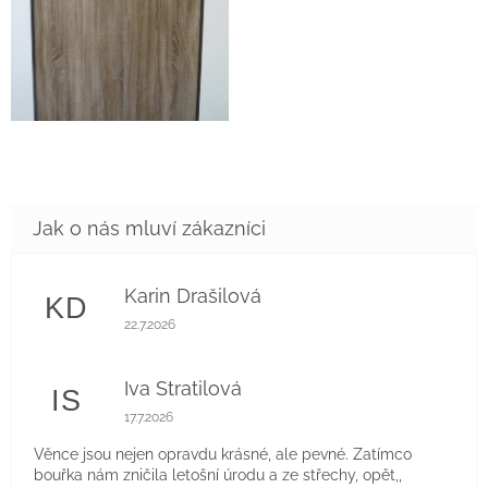
Karin Drašilová
KD
Hodnocení obchodu je 5 z 5 hvězdiček.
22.7.2026
Iva Stratilová
IS
Hodnocení obchodu je 5 z 5 hvězdiček.
17.7.2026
Věnce jsou nejen opravdu krásné, ale pevné. Zatímco
bouřka nám zničila letošní úrodu a ze střechy, opět,,