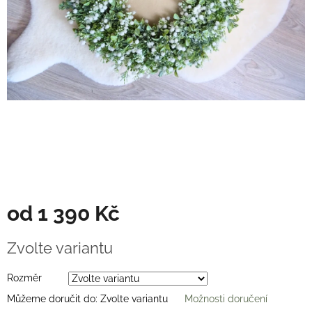
Věnce
na
stůl
Hodnocení
obchodu
Vše
o
nákupu
Časté
dotazy
(FAQ)
O
od
1 390 Kč
mně
Kontakty
Měrná
Zvolte variantu
cena:
Přihlášení
Rozměr
Můžeme doručit do:
Zvolte variantu
Možnosti doručení