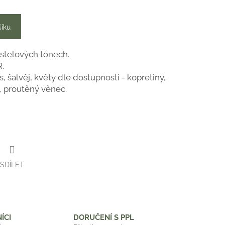
šíku
astelových tónech.
.
, šalvěj, květy dle dostupnosti - kopretiny,
e, proutěný věnec.
SDÍLET
ÍCI
DORUČENÍ S PPL