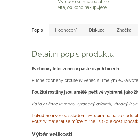
Vyrobenou mnou osobně -
víte, od koho nakupujete
Popis
Hodnocení
Diskuze
Značka
Detailní popis produktu
Květinový letní věnec v pastelových tónech.
Ručně zdobený proutěný věnec s umělým eukalyptem, ša
Použité rostliny jsou umělé, pečlivě vybírané, jako ž
Každý věnec je mnou vyrobený originál, vhodný k umíst
Pokud není věnec skladem, vyrobím ho na základě obj
Použitý materiál se může mírně lišit (dle dostupnost
Výběr velikosti