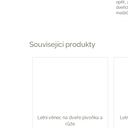
opět,,
dveříc
mašlič
Související produkty
Letní věnec na dveře pivoňka a
Let
růže