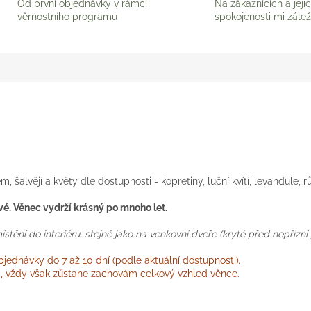
Od první objednávky v rámci
Na zákaznících a jeji
věrnostního programu
spokojenosti mi zálež
lvějí a květy dle dostupnosti - kopretiny, luční kvítí, levandule, r
ivé. Věnec vydrží krásný po mnoho let.
ění do interiéru, stejně jako na venkovní dveře (kryté před nepřízní 
ednávky do 7 až 10 dní (podle aktuální dostupnosti).
i), vždy však zůstane zachovám celkový vzhled věnce.