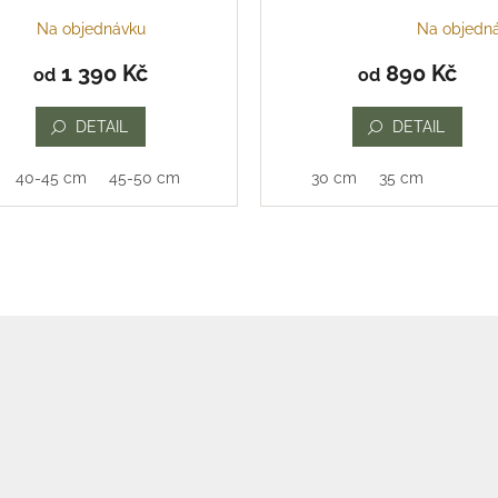
Na objednávku
Na objedn
Průměrné
hodnocení
1 390 Kč
890 Kč
od
od
produktu
je
5,0
DETAIL
DETAIL
z
5
40-45 cm
45-50 cm
30 cm
35 cm
hvězdiček.