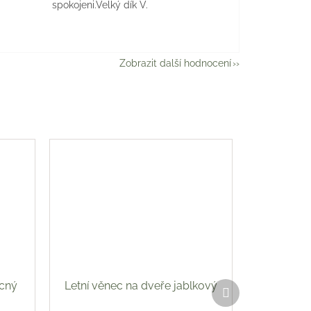
spokojeni.Velký dík V.
Zobrazit další hodnocení
ocný
Letní věnec na dveře jablkový
Další
produkt