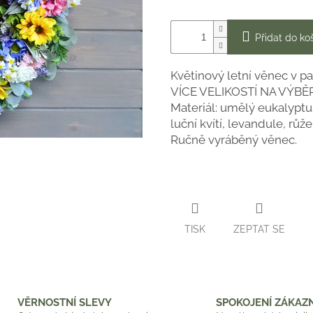
Přidat do ko
Květinový letní věnec v p
VÍCE VELIKOSTÍ NA VÝBĚR
Materiál: umělý eukalyptus
luční kvítí, levandule, růž
Ručně vyráběný věnec.
TISK
ZEPTAT SE
VĚRNOSTNÍ SLEVY
SPOKOJENÍ ZÁKAZN