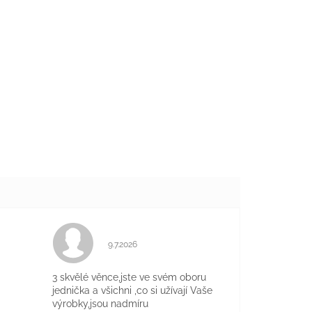
Hodnocení obchodu je 5 z 5 hvězdiček.
9.7.2026
je 5 z 5 hvězdiček.
3 skvělé věnce,jste ve svém oboru
jednička a všichni ,co si užívají Vaše
výrobky,jsou nadmíru