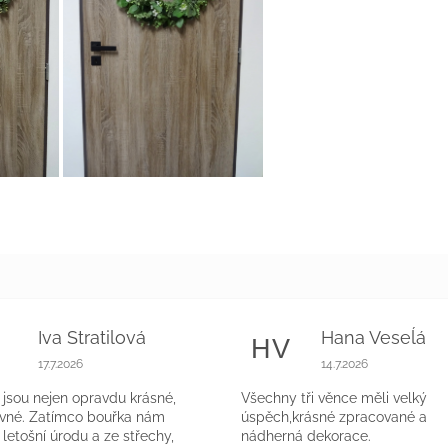
Iva Stratilová
Hana Veseĺá
S
HV
k.
Hodnocení obchodu je 5 z 5 hvězdiček.
Hodnocení obchodu 
17.7.2026
14.7.2026
jsou nejen opravdu krásné,
Všechny tři věnce měli velký
evné. Zatímco bouřka nám
úspěch,krásné zpracované a
a letošní úrodu a ze střechy,
nádherná dekorace.