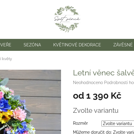
DVEŘE
SEZÓNA
KVĚTINOVÉ DEKORACE
ZÁVĚSNÉ
í květy
Letní věnec šalvě
Průměrné
Neohodnoceno
Podrobnosti h
hodnocení
od
1 390 Kč
produktu
je
0,0
Měrná
Zvolte variantu
z
cena:
5
hvězdiček.
Rozměr
Můžeme doručit do:
Zvolte var