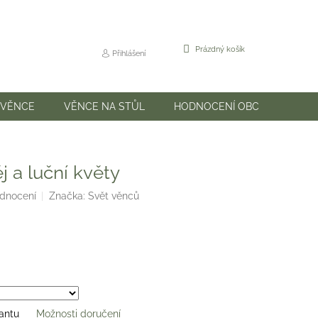
NÁKUPNÍ
Prázdný košík
Přihlášení
KOŠÍK
 VĚNCE
VĚNCE NA STŮL
HODNOCENÍ OBCHODU
j a luční květy
odnocení
Značka:
Svět věnců
iantu
Možnosti doručení