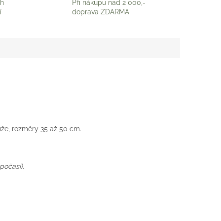
ch
Při nákupu nad 2 000,-
í
doprava ZDARMA
ůže, rozměry 35 až 50 cm.
počasí).