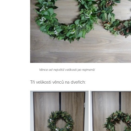
Věnce od největší velikosti po nejmenší
Tři velikosti věnců na dveřích: