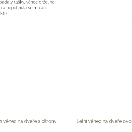
 padaly tašky, věnec držel na
h a nepohnula se mu ani
ka:)
ní věnec na dveře s citrony
Letní věnec na dveře ov