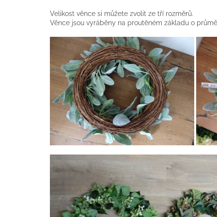
Velikost věnce si můžete zvolit ze tří rozměrů.
Věnce jsou vyráběny na proutěném základu o průměr