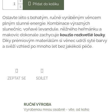
Přidat do košíku
Oslavte léto s bohatým, ručně vyráběným věncem
plným slunné energie. Kombinace výrazných
slunečnic, voňavé levandule, něžného heřmánku a
makovic dokonale zachycuje
kouzlo rozkvetlé louky
.
Díky prémiovým materiálům si věnec udrží syté barvy
a svěží vzhled po mnoho let bez jakékoli péče.
ZEPTAT SE
SDÍLET
RUČNÍ VÝROBA
Vyrobenou mnou osobně - víte, od koho