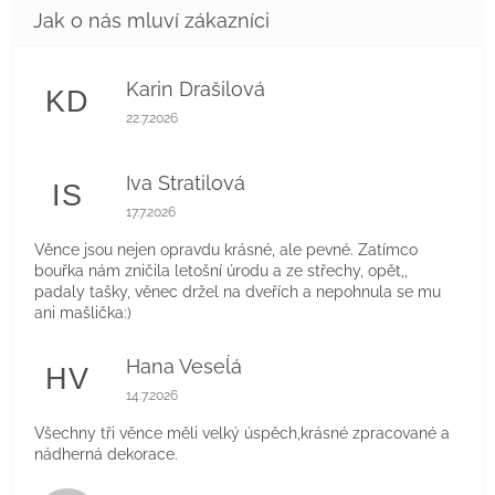
Karin Drašilová
KD
Hodnocení obchodu je 5 z 5 hvězdiček.
22.7.2026
Iva Stratilová
IS
Hodnocení obchodu je 5 z 5 hvězdiček.
17.7.2026
Věnce jsou nejen opravdu krásné, ale pevné. Zatímco
bouřka nám zničila letošní úrodu a ze střechy, opět,,
padaly tašky, věnec držel na dveřích a nepohnula se mu
ani mašlička:)
Hana Veseĺá
HV
Hodnocení obchodu je 5 z 5 hvězdiček.
14.7.2026
Všechny tři věnce měli velký úspěch,krásné zpracované a
nádherná dekorace.