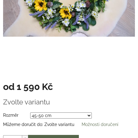
Věnce
na
stůl
Hodnocení
obchodu
Vše
o
nákupu
Časté
dotazy
(FAQ)
od
1 590 Kč
O
mně
Měrná
Zvolte variantu
cena:
Kontakty
Rozměr
Přihlášení
Můžeme doručit do:
Zvolte variantu
Možnosti doručení