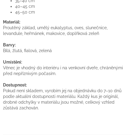
35–40 cm
40–45 cm
45–50 cm
Materiál:
Proutěný základ, umělý eukalyptus, oves, slunečnice,
levandule, heřmánek, makovice, doplňková zeleň
Barvy:
Bílá, žlutá, fialová, zelená
Umístění:
Věnec je vhodný do interiéru i na venkovní dveře, chráněnými
před nepříznivým počasím.
Dostupnost:
Pokud není skladem, vyrobím jej na objednávku do 7–10 dnů
podle aktuální dostupnosti materiálu. Každý kus je originál,
drobné odchylky v materiálu jsou možné, celkový vzhled
zůstává zachován.