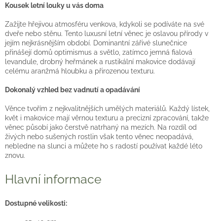
Kousek letní louky u vás doma
Zažijte hřejivou atmosféru venkova, kdykoli se podíváte na své
dveře nebo stěnu. Tento luxusní letní věnec je oslavou přírody v
jejím nejkrásnějším období. Dominantní zářivé slunečnice
přinášejí domů optimismus a světlo, zatímco jemná fialová
levandule, drobný heřmánek a rustikální makovice dodávají
celému aranžmá hloubku a přirozenou texturu.
Dokonalý vzhled bez vadnutí a opadávání
Věnce tvořím z nejkvalitnějších umělých materiálů. Každý lístek,
květ i makovice mají věrnou texturu a precizní zpracování, takže
věnec působí jako čerstvě natrhaný na mezích. Na rozdíl od
živých nebo sušených rostlin však tento věnec neopadává,
nebledne na slunci a můžete ho s radostí používat každé léto
znovu.
Hlavní informace
Dostupné velikosti: