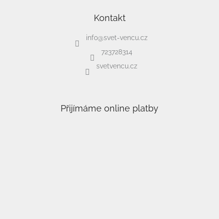
Kontakt
info
@
svet-vencu.cz
723728314
svetvencu.cz
Přijímáme online platby