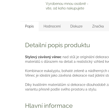
Vyrobenou mnou osobně -
víte, od koho nakupujete
Popis
Hodnocení
Diskuze
Značka
Detailní popis produktu
Stylový závěsný věnec
nad stůl je originální dekorac
materiálů s důrazem na detail a realistický vzhled kvě
Kombinace eukalyptu, bohaté zeleně a nádherných orc
Věnec je ideální jako závěsná dekorace nad jídelní s
Díky kvalitním materiálům si dekorace dlouhodobě za
variantu přesně podle svého prostoru a stylu.
Hlavní informace