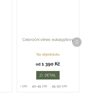
Celoroční věnec eukalyptový
Další
produkt
Na objednávku
1 390 Kč
od
DETAIL
35-40 cm
40-45 cm
45-50 cm