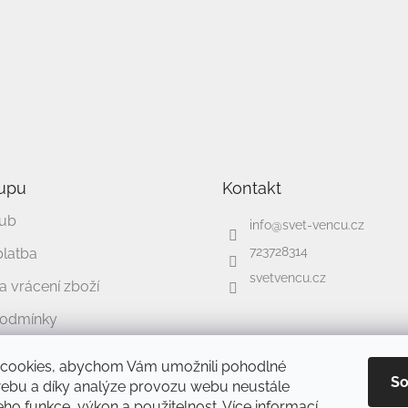
Vložením e-mailu souhlasíte s
pod
ch produktech na našem e-shopu.
PŘIHLÁ
upu
Kontakt
lub
info
@
svet-vencu.cz
723728314
platba
svetvencu.cz
 vrácení zboží
podmínky
chrany osobních údajů
cookies, abychom Vám umožnili pohodlné
So
webu a díky analýze provozu webu neustále
jeho funkce, výkon a použitelnost.
Více informací