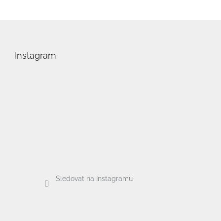
Z
á
p
Instagram
a
t
í
Sledovat na Instagramu