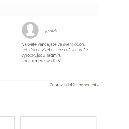
Hodnocení obchodu je 5 z 5 hvězdiček.
9.7.2026
je 5 z 5 hvězdiček.
3 skvělé věnce,jste ve svém oboru
jednička a všichni ,co si užívají Vaše
výrobky,jsou nadmíru
spokojeni.Velký dík V.
Zobrazit další hodnocení