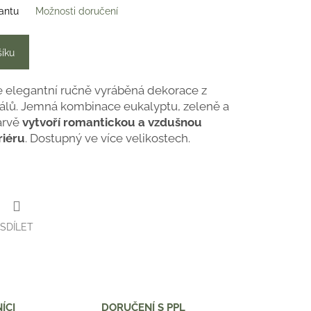
iantu
Možnosti doručení
šíku
e elegantní ručně vyráběná dekorace z
iálů. Jemná kombinace eukalyptu, zeleně a
barvě
vytvoří romantickou a vzdušnou
riéru
. Dostupný ve více velikostech.
SDÍLET
ÍCI
DORUČENÍ S PPL