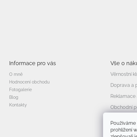
Odebírat newsletter
Vložte svůj e-mail a my vám budeme zasílat informace o nový
Informace pro vás
Vše o nák
Věrnostní k
O mně
Hodnocení obchodu
Doprava a 
Fotogalerie
Reklamace a
Blog
Kontakty
Obchodní 
Podmínky o
Používáme 
prohlížení 
zlepšovali 