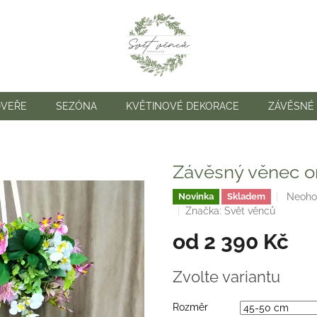
DVEŘE
SEZÓNA
KVĚTINOVÉ DEKORACE
ZÁVĚSNÉ
Závěsný věnec o
Průmě
Neoho
Novinka
Skladem
hodno
Značka:
Svět věnců
produk
od
2 390 Kč
je
0,0
z
Měrná
Zvolte variantu
5
cena:
hvězdi
Rozměr