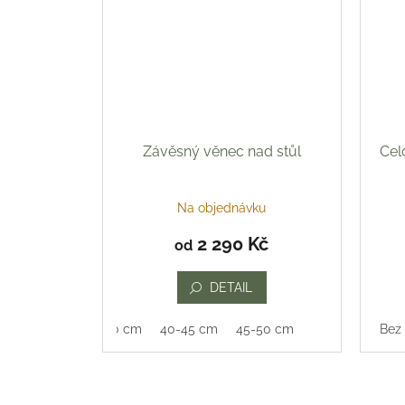
Závěsný věnec nad stůl
Cel
Na objednávku
2 290 Kč
od
DETAIL
35-40 cm
40-45 cm
45-50 cm
Bez