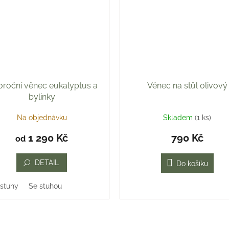
oroční věnec eukalyptus a
Věnec na stůl olivový
bylinky
Na objednávku
Skladem
(1 ks)
1 290 Kč
790 Kč
od
DETAIL
Do košíku
 stuhy
Se stuhou