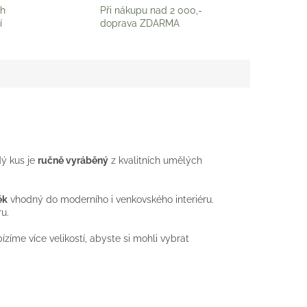
ch
Při nákupu nad 2 000,-
í
doprava ZDARMA
dý kus je
ručně vyráběný
z kvalitních umělých
ěk
vhodný do moderního i venkovského interiéru.
u.
íme více velikostí, abyste si mohli vybrat