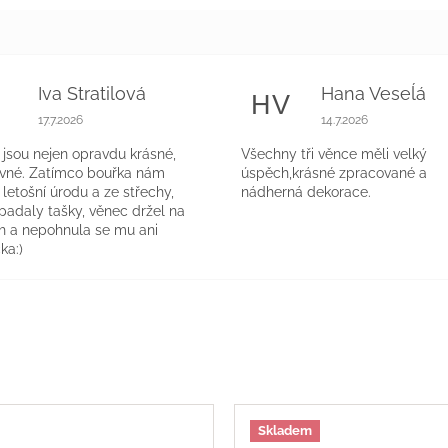
Iva Stratilová
Hana Veseĺá
S
HV
k.
Hodnocení obchodu je 5 z 5 hvězdiček.
Hodnocení obchodu 
17.7.2026
14.7.2026
jsou nejen opravdu krásné,
Všechny tři věnce měli velký
evné. Zatímco bouřka nám
úspěch,krásné zpracované a
a letošní úrodu a ze střechy,
nádherná dekorace.
 padaly tašky, věnec držel na
h a nepohnula se mu ani
ka:)
Skladem