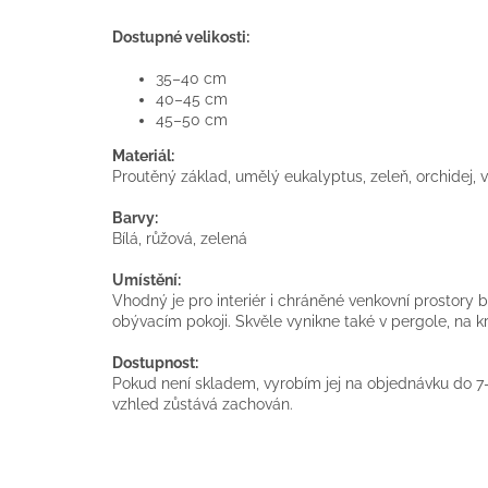
Dostupné velikosti:
35–40 cm
40–45 cm
45–50 cm
Materiál:
Proutěný základ, umělý eukalyptus, zeleň, orchidej, vi
Barvy:
Bílá, růžová, zelená
Umístění:
Vhodný je pro interiér i chráněné venkovní prostory b
obývacím pokoji. Skvěle vynikne také v pergole, na k
Dostupnost:
Pokud není skladem, vyrobím jej na objednávku do 7–
vzhled zůstává zachován.