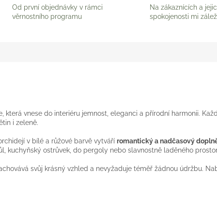
Od první objednávky v rámci
Na zákaznících a jeji
věrnostního programu
spokojenosti mi zálež
e, která vnese do interiéru jemnost, eleganci a přírodní harmonii. Kaž
tin i zeleně.
hidejí v bílé a růžové barvě vytváří
romantický a nadčasový dopln
tůl, kuchyňský ostrůvek, do pergoly nebo slavnostně laděného prostor
chovává svůj krásný vzhled a nevyžaduje téměř žádnou údržbu. Nabíz