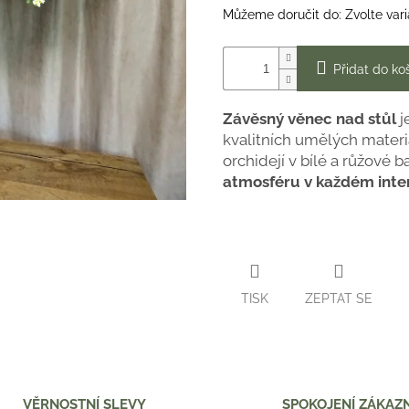
Můžeme doručit do:
Zvolte var
Přidat do ko
Závěsný věnec nad stůl
j
kvalitních umělých mater
orchidejí v bílé a růžové 
atmosféru v každém inte
TISK
ZEPTAT SE
VĚRNOSTNÍ SLEVY
SPOKOJENÍ ZÁKAZN