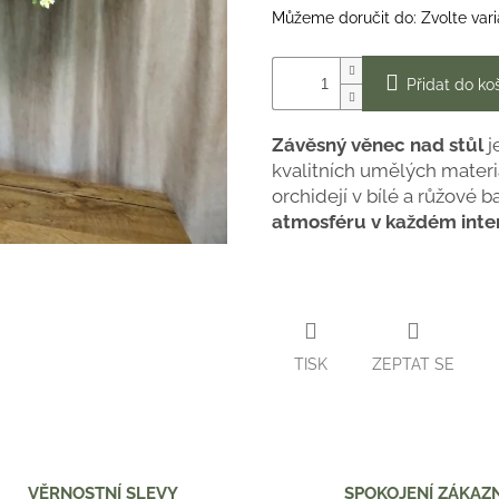
Můžeme doručit do:
Zvolte var
Přidat do ko
Závěsný věnec nad stůl
j
kvalitních umělých mater
orchidejí v bílé a růžové 
atmosféru v každém inte
TISK
ZEPTAT SE
VĚRNOSTNÍ SLEVY
SPOKOJENÍ ZÁKAZN