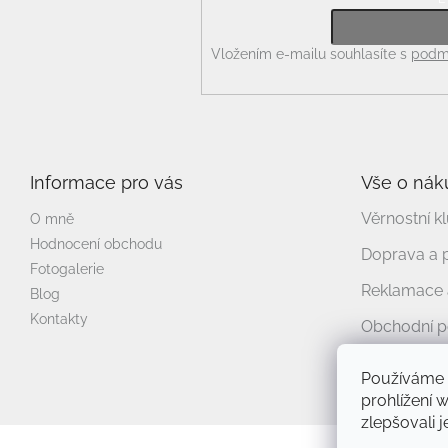
Odebírat newsletter
Vložením e-mailu souhlasíte s
podmí
Informace pro vás
Vše o nák
Věrnostní k
O mně
Hodnocení obchodu
Doprava a 
Fotogalerie
Reklamace a
Blog
Kontakty
Obchodní 
Podmínky o
Používáme 
prohlížení 
zlepšovali 