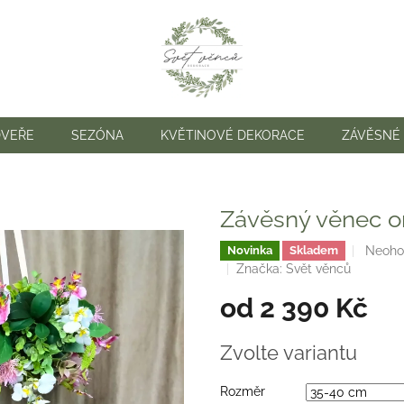
DVEŘE
SEZÓNA
KVĚTINOVÉ DEKORACE
ZÁVĚSNÉ
Závěsný věnec o
Průmě
Neoho
Novinka
Skladem
hodno
Značka:
Svět věnců
produk
od
2 390 Kč
je
0,0
z
Měrná
Zvolte variantu
5
cena:
hvězdi
Rozměr