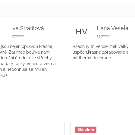
Iva Stratilová
Hana Veseĺá
S
HV
k.
Hodnocení obchodu je 5 z 5 hvězdiček.
Hodnocení obchodu 
17.7.2026
14.7.2026
jsou nejen opravdu krásné,
Všechny tři věnce měli velký
evné. Zatímco bouřka nám
úspěch,krásné zpracované a
a letošní úrodu a ze střechy,
nádherná dekorace.
 padaly tašky, věnec držel na
h a nepohnula se mu ani
ka:)
Skladem