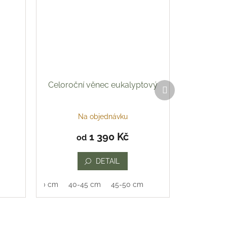
Celoroční věnec eukalyptový
Další
produkt
Na objednávku
1 390 Kč
od
DETAIL
35-40 cm
40-45 cm
45-50 cm