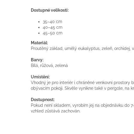
Dostupné velikosti:
35–40 cm
40–45 cm
45–50 cm
Materiál:
Proutěný základ, umělý eukalyptus, zeleň, orchidej, vi
Barvy:
Bílá, růžová, zelená
Umístění:
Vhodný je pro interiér i chráněné venkovní prostory b
obývacím pokoji. Skvěle vynikne také v pergole, na k
Dostupnost:
Pokud není skladem, vyrobím jej na objednávku do 7–
vzhled zůstává zachován.