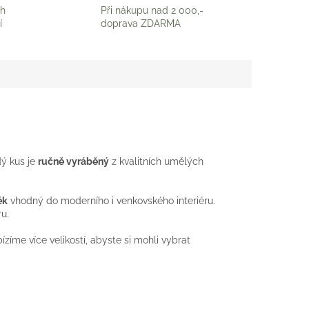
ch
Při nákupu nad 2 000,-
í
doprava ZDARMA
dý kus je
ručně vyráběný
z kvalitních umělých
ěk
vhodný do moderního i venkovského interiéru.
u.
íme více velikostí, abyste si mohli vybrat