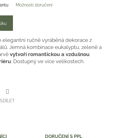
iantu
Možnosti doručení
šíku
e elegantní ručně vyráběná dekorace z
iálů. Jemná kombinace eukalyptu, zeleně a
barvě
vytvoří romantickou a vzdušnou
riéru
. Dostupný ve více velikostech.
SDÍLET
ÍCI
DORUČENÍ S PPL