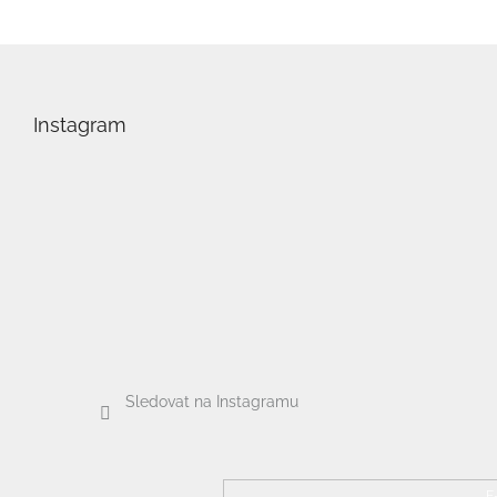
Z
á
p
Instagram
a
t
í
Sledovat na Instagramu
E