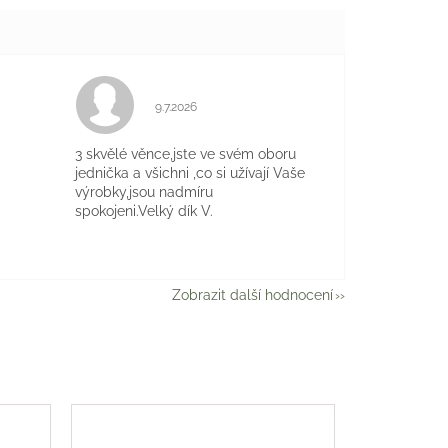
Hodnocení obchodu je 5 z 5 hvězdiček.
9.7.2026
je 5 z 5 hvězdiček.
3 skvělé věnce,jste ve svém oboru
jednička a všichni ,co si užívají Vaše
výrobky,jsou nadmíru
spokojeni.Velký dík V.
Zobrazit další hodnocení