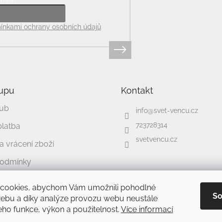
nkami ochrany osobních údajů
upu
Kontakt
lub
info
@
svet-vencu.cz
723728314
platba
svetvencu.cz
 vrácení zboží
podmínky
chrany osobních údajů
cookies, abychom Vám umožnili pohodlné
So
webu a díky analýze provozu webu neustále
jeho funkce, výkon a použitelnost.
Více informací