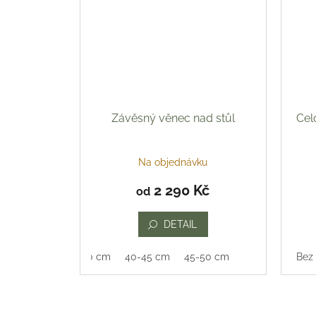
Závěsný věnec nad stůl
Cel
Na objednávku
2 290 Kč
od
DETAIL
35-40 cm
40-45 cm
45-50 cm
Bez