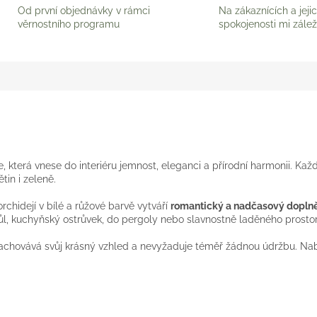
Od první objednávky v rámci
Na zákaznících a jeji
věrnostního programu
spokojenosti mi zálež
e, která vnese do interiéru jemnost, eleganci a přírodní harmonii. Kaž
tin i zeleně.
hidejí v bílé a růžové barvě vytváří
romantický a nadčasový dopln
tůl, kuchyňský ostrůvek, do pergoly nebo slavnostně laděného prostor
chovává svůj krásný vzhled a nevyžaduje téměř žádnou údržbu. Nabíz