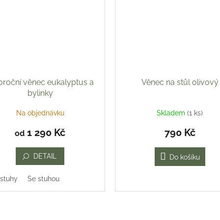
oroční věnec eukalyptus a
Věnec na stůl olivový
bylinky
Na objednávku
Skladem
(1 ks)
1 290 Kč
790 Kč
od
DETAIL
Do košíku
 stuhy
Se stuhou