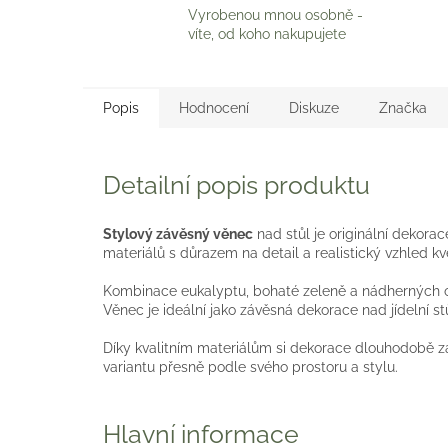
Vyrobenou mnou osobně -
víte, od koho nakupujete
Popis
Hodnocení
Diskuze
Značka
Detailní popis produktu
Stylový závěsný věnec
nad stůl je originální dekorac
materiálů s důrazem na detail a realistický vzhled kvě
Kombinace eukalyptu, bohaté zeleně a nádherných orc
Věnec je ideální jako závěsná dekorace nad jídelní s
Díky kvalitním materiálům si dekorace dlouhodobě za
variantu přesně podle svého prostoru a stylu.
Hlavní informace